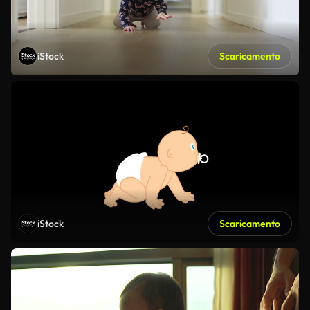
iStock
Scaricamento
iStock
Scaricamento