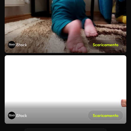
iStock
Scaricamento
iStock
Scaricamento