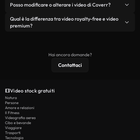
No. Nessuno dei nostri video gratuiti, siano essi
condizione che non si rivendano o ridistribuiscano
Posso modificare o alterare i video di Coverr?
reali o generati dall'intelligenza artificiale, include
i filmati stessi come prodotto a sé stante.
filigrane. Avrai a disposizione filmati puliti e pronti
Sì. Siete liberi di tagliare, ritagliare o remixare i
Qual è la differenza tra video royalty-free e video
all'uso.
nostri video. Assicuratevi solo che il prodotto
premium?
finale rispetti la nostra licenza e non venga
I video royalty-free includono i diritti commerciali,
ridistribuito come contenuto stock non riprodotto.
mentre i contenuti premium includono filmati
esclusivi, risoluzione 4K e protezioni di licenza
Hai ancora domande?
estese.
Contattaci
Video stock gratuiti
Natura
Persone
Amore e relazioni
Il Fitness
Videografia aerea
Cibo e bevande
Viaggiare
Trasporti
Tecnologia