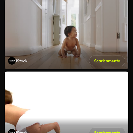
iStock
Scaricamento
iStock
Scaricamento