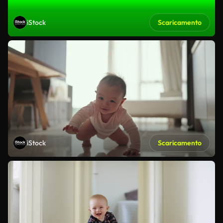
iStock
Scaricamento
iStock
Scaricamento