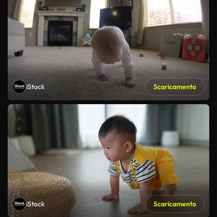
iStock
Scaricamento
iStock
Scaricamento