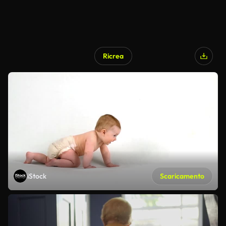
Ricrea
iStock
Scaricamento