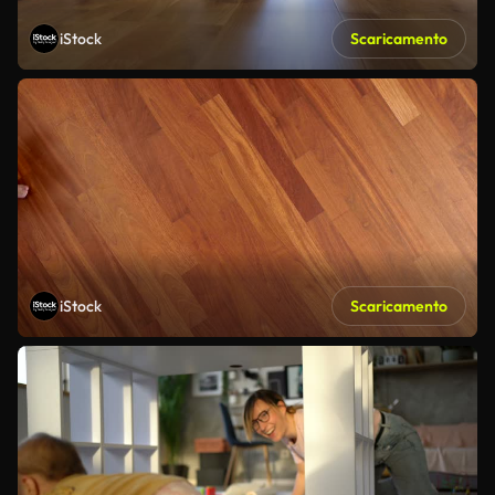
iStock
Scaricamento
iStock
Scaricamento