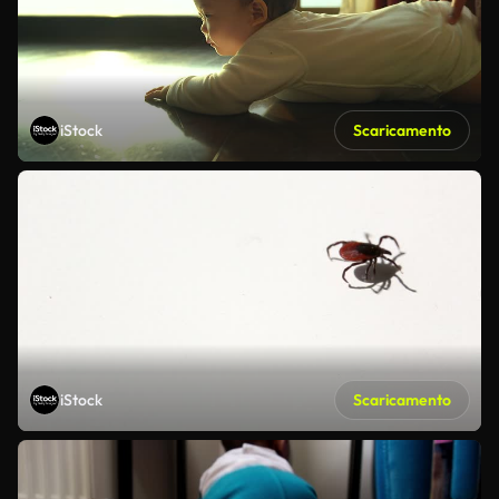
iStock
Scaricamento
iStock
Scaricamento