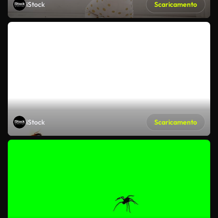
iStock
Scaricamento
iStock
Scaricamento