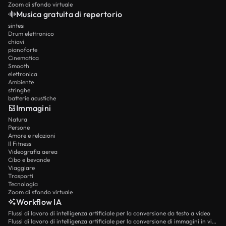
Zoom di sfondo virtuale
Musica gratuita di repertorio
sintesi
Drum elettronico
chiavi
pianoforte
Cinematica
Smooth
elettronica
Ambiente
stringhe
batterie acustiche
Immagini
Natura
Persone
Amore e relazioni
Il Fitness
Videografia aerea
Cibo e bevande
Viaggiare
Trasporti
Tecnologia
Zoom di sfondo virtuale
Workflow IA
Flussi di lavoro di intelligenza artificiale per la conversione da testo a video
Flussi di lavoro di intelligenza artificiale per la conversione di immagini in video