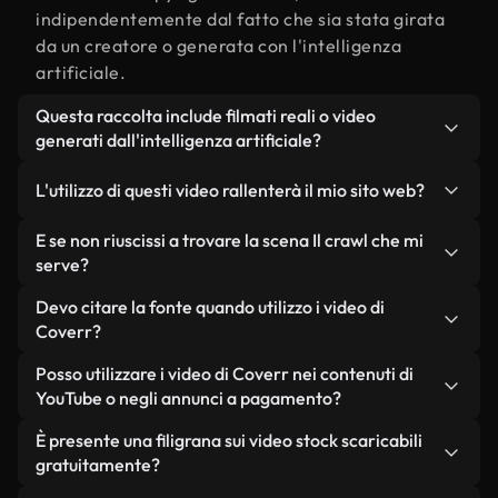
indipendentemente dal fatto che sia stata girata
da un creatore o generata con l'intelligenza
artificiale.
Questa raccolta include filmati reali o video
generati dall'intelligenza artificiale?
Entrambe. Si tratta di una libreria ibrida composta
L'utilizzo di questi video rallenterà il mio sito web?
da filmati reali, girati da persone, relativi a Il
crawl, e da video generati dall'intelligenza
Non se scegli le nostre versioni ottimizzate.
E se non riuscissi a trovare la scena Il crawl che mi
artificiale. Ogni video è chiaramente etichettato,
Offriamo formati leggeri e pronti per il web,
serve?
così saprai sempre cosa stai utilizzando.
progettati per l'utilizzo in background, che
Puoi crearne uno all'istante utilizzando Coverr AI
Devo citare la fonte quando utilizzo i video di
mantengono alta la qualità, riducono al minimo i
Studio. Ti basta descrivere la scena, ad esempio "Il
Coverr?
tempi di caricamento e migliorano parametri
crawl al tramonto", e lo Studio genererà in pochi
come LCP.
Non è richiesto alcun riconoscimento dell'autore.
Posso utilizzare i video di Coverr nei contenuti di
secondi un video personalizzato in conformità con
Tutti i video presenti nella nostra libreria sono
YouTube o negli annunci a pagamento?
i nostri standard di licenza.
esenti da diritti d'autore e possono essere utilizzati
Sì. Tutti i filmati di Coverr possono essere utilizzati
È presente una filigrana sui video stock scaricabili
senza citare il creatore, sebbene sia sempre
in video monetizzati su YouTube, promozioni sui
gratuitamente?
gradito.
social media e annunci pubblicitari per i clienti, a