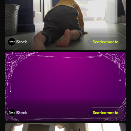
iStock
Scaricamento
iStock
Scaricamento