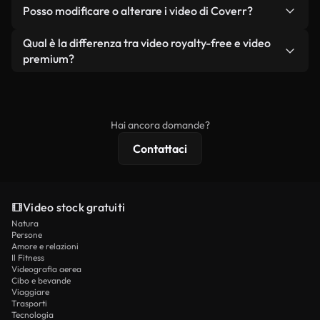
No. Nessuno dei nostri video gratuiti, siano essi
condizione che non si rivendano o ridistribuiscano
Posso modificare o alterare i video di Coverr?
reali o generati dall'intelligenza artificiale, include
i filmati stessi come prodotto a sé stante.
filigrane. Avrai a disposizione filmati puliti e pronti
Sì. Siete liberi di tagliare, ritagliare o remixare i
Qual è la differenza tra video royalty-free e video
all'uso.
nostri video. Assicuratevi solo che il prodotto
premium?
finale rispetti la nostra licenza e non venga
I video royalty-free includono i diritti commerciali,
ridistribuito come contenuto stock non riprodotto.
mentre i contenuti premium includono filmati
esclusivi, risoluzione 4K e protezioni di licenza
Hai ancora domande?
estese.
Contattaci
Video stock gratuiti
Natura
Persone
Amore e relazioni
Il Fitness
Videografia aerea
Cibo e bevande
Viaggiare
Trasporti
Tecnologia