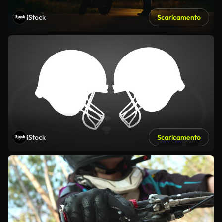
iStock
Scaricamento
iStock
Scaricamento