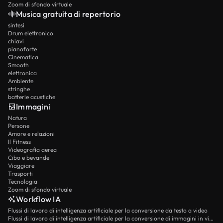
Zoom di sfondo virtuale
Musica gratuita di repertorio
sintesi
Drum elettronico
chiavi
pianoforte
Cinematica
Smooth
elettronica
Ambiente
stringhe
batterie acustiche
Immagini
Natura
Persone
Amore e relazioni
Il Fitness
Videografia aerea
Cibo e bevande
Viaggiare
Trasporti
Tecnologia
Zoom di sfondo virtuale
Workflow IA
Flussi di lavoro di intelligenza artificiale per la conversione da testo a video
Flussi di lavoro di intelligenza artificiale per la conversione di immagini in video