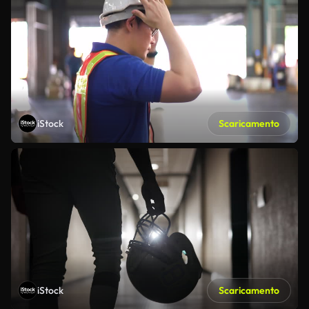
iStock
Scaricamento
iStock
Scaricamento