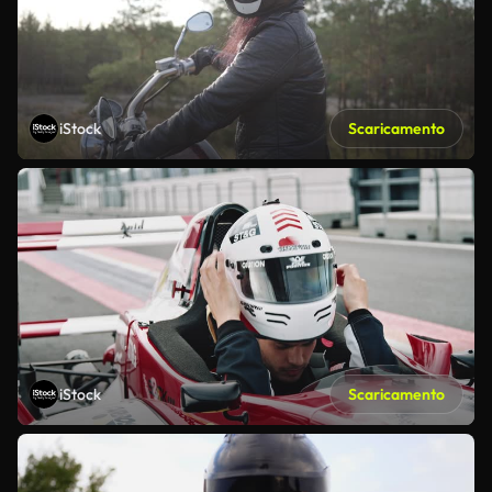
iStock
Scaricamento
iStock
Scaricamento