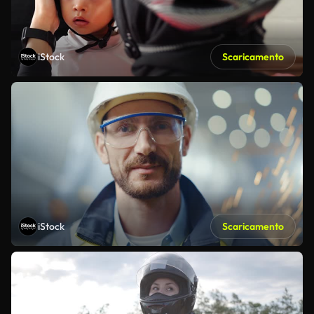
iStock
Scaricamento
iStock
Scaricamento