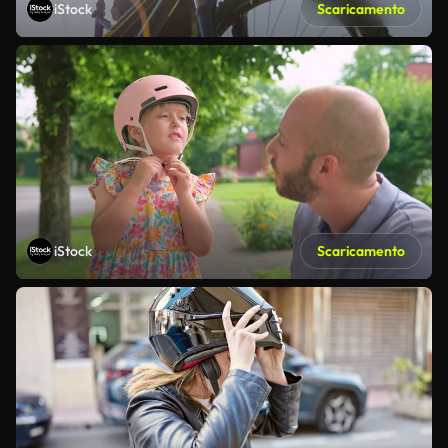
iStock
Scaricamento
iStock
Scaricamento