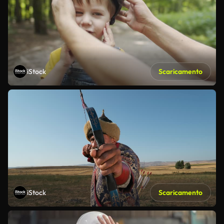
iStock
Scaricamento
iStock
Scaricamento