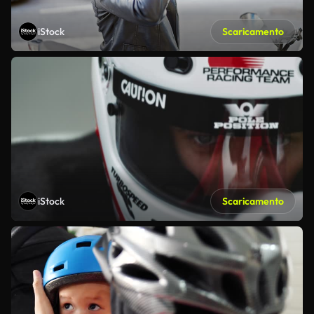
iStock
Scaricamento
iStock
Scaricamento