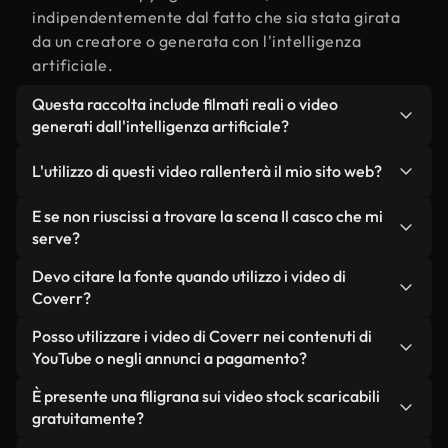
indipendentemente dal fatto che sia stata girata
da un creatore o generata con l'intelligenza
artificiale.
Questa raccolta include filmati reali o video
generati dall'intelligenza artificiale?
Entrambe. Si tratta di una libreria ibrida composta
L'utilizzo di questi video rallenterà il mio sito web?
da filmati reali, girati da persone, relativi a Il
casco, e da video generati dall'intelligenza
Non se scegli le nostre versioni ottimizzate.
E se non riuscissi a trovare la scena Il casco che mi
artificiale. Ogni video è chiaramente etichettato,
Offriamo formati leggeri e pronti per il web,
serve?
così saprai sempre cosa stai utilizzando.
progettati per l'utilizzo in background, che
Puoi crearne uno all'istante utilizzando Coverr AI
Devo citare la fonte quando utilizzo i video di
mantengono alta la qualità, riducono al minimo i
Studio. Ti basta descrivere la scena, ad esempio "Il
Coverr?
tempi di caricamento e migliorano parametri
casco al tramonto", e lo Studio genererà in pochi
come LCP.
Non è richiesto alcun riconoscimento dell'autore.
Posso utilizzare i video di Coverr nei contenuti di
secondi un video personalizzato in conformità con
Tutti i video presenti nella nostra libreria sono
YouTube o negli annunci a pagamento?
i nostri standard di licenza.
esenti da diritti d'autore e possono essere utilizzati
Sì. Tutti i filmati di Coverr possono essere utilizzati
È presente una filigrana sui video stock scaricabili
senza citare il creatore, sebbene sia sempre
in video monetizzati su YouTube, promozioni sui
gratuitamente?
gradito.
social media e annunci pubblicitari per i clienti, a