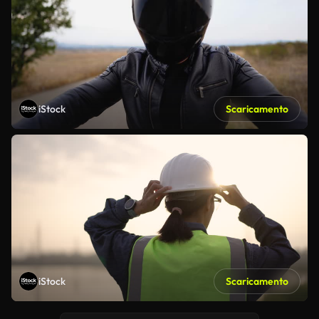
iStock
Scaricamento
iStock
Scaricamento