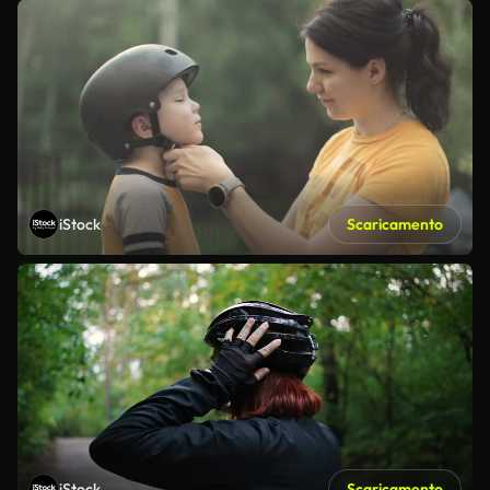
iStock
Scaricamento
iStock
Scaricamento