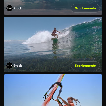
iStock
Scaricamento
iStock
Scaricamento