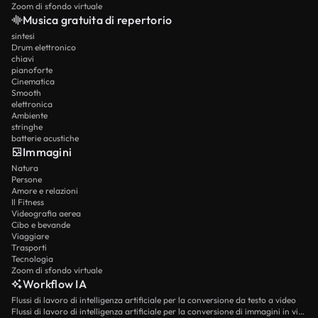
Zoom di sfondo virtuale
Musica gratuita di repertorio
sintesi
Drum elettronico
chiavi
pianoforte
Cinematica
Smooth
elettronica
Ambiente
stringhe
batterie acustiche
Immagini
Natura
Persone
Amore e relazioni
Il Fitness
Videografia aerea
Cibo e bevande
Viaggiare
Trasporti
Tecnologia
Zoom di sfondo virtuale
Workflow IA
Flussi di lavoro di intelligenza artificiale per la conversione da testo a video
Flussi di lavoro di intelligenza artificiale per la conversione di immagini in video