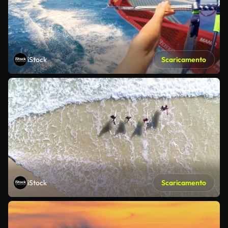
iStock
Scaricamento
iStock
Scaricamento