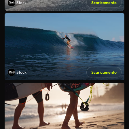
iStock
Scaricamento
iStock
Scaricamento