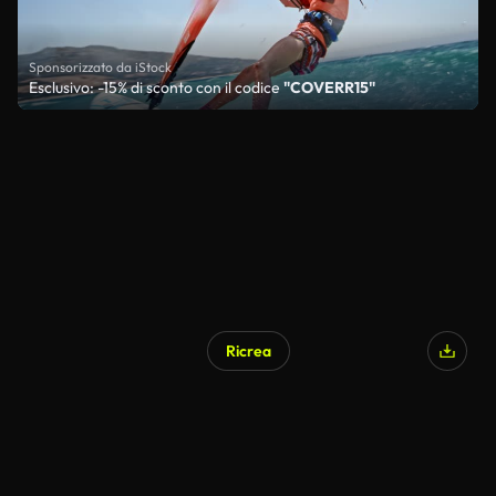
Sponsorizzato da iStock
Esclusivo: -15% di sconto con il codice
"COVERR15"
Ricrea