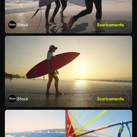
iStock
Scaricamento
iStock
Scaricamento