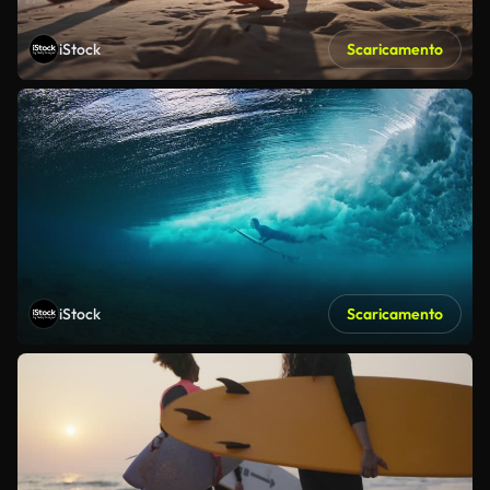
iStock
Scaricamento
iStock
Scaricamento