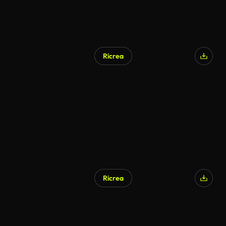
Ricrea
Ricrea