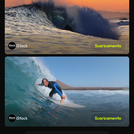
iStock
Scaricamento
iStock
Scaricamento