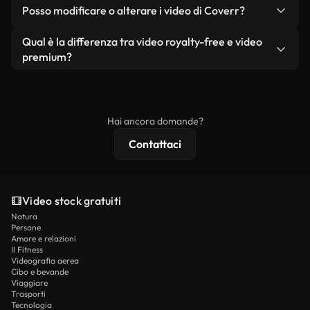
No. Nessuno dei nostri video gratuiti, siano essi
condizione che non si rivendano o ridistribuiscano
Posso modificare o alterare i video di Coverr?
reali o generati dall'intelligenza artificiale, include
i filmati stessi come prodotto a sé stante.
filigrane. Avrai a disposizione filmati puliti e pronti
Sì. Siete liberi di tagliare, ritagliare o remixare i
Qual è la differenza tra video royalty-free e video
all'uso.
nostri video. Assicuratevi solo che il prodotto
premium?
finale rispetti la nostra licenza e non venga
I video royalty-free includono i diritti commerciali,
ridistribuito come contenuto stock non riprodotto.
mentre i contenuti premium includono filmati
esclusivi, risoluzione 4K e protezioni di licenza
Hai ancora domande?
estese.
Contattaci
Video stock gratuiti
Natura
Persone
Amore e relazioni
Il Fitness
Videografia aerea
Cibo e bevande
Viaggiare
Trasporti
Tecnologia