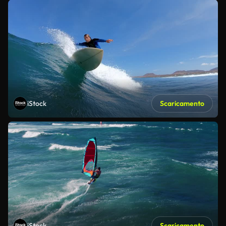
iStock
Scaricamento
iStock
Scaricamento