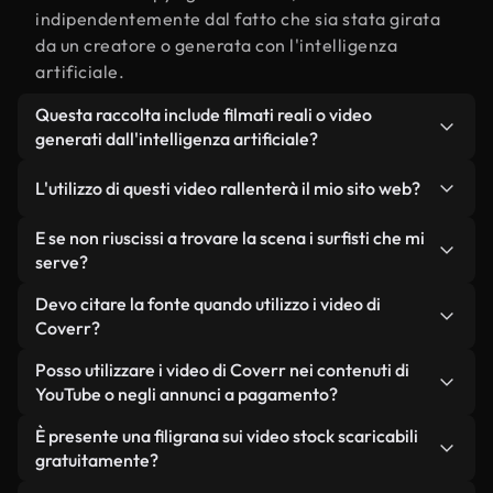
indipendentemente dal fatto che sia stata girata
da un creatore o generata con l'intelligenza
artificiale.
Questa raccolta include filmati reali o video
generati dall'intelligenza artificiale?
Entrambe. Si tratta di una libreria ibrida composta
L'utilizzo di questi video rallenterà il mio sito web?
da filmati reali, girati da persone, relativi a i
surfisti, e da video generati dall'intelligenza
Non se scegli le nostre versioni ottimizzate.
E se non riuscissi a trovare la scena i surfisti che mi
artificiale. Ogni video è chiaramente etichettato,
Offriamo formati leggeri e pronti per il web,
serve?
così saprai sempre cosa stai utilizzando.
progettati per l'utilizzo in background, che
Puoi crearne uno all'istante utilizzando Coverr AI
Devo citare la fonte quando utilizzo i video di
mantengono alta la qualità, riducono al minimo i
Studio. Ti basta descrivere la scena, ad esempio "i
Coverr?
tempi di caricamento e migliorano parametri
surfisti al tramonto", e lo Studio genererà in pochi
come LCP.
Non è richiesto alcun riconoscimento dell'autore.
Posso utilizzare i video di Coverr nei contenuti di
secondi un video personalizzato in conformità con
Tutti i video presenti nella nostra libreria sono
YouTube o negli annunci a pagamento?
i nostri standard di licenza.
esenti da diritti d'autore e possono essere utilizzati
Sì. Tutti i filmati di Coverr possono essere utilizzati
È presente una filigrana sui video stock scaricabili
senza citare il creatore, sebbene sia sempre
in video monetizzati su YouTube, promozioni sui
gratuitamente?
gradito.
social media e annunci pubblicitari per i clienti, a