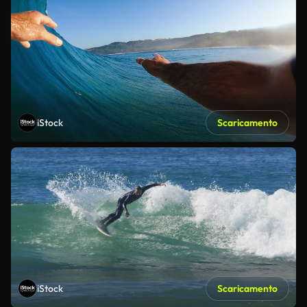
iStock
Scaricamento
iStock
Scaricamento