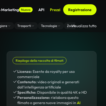
o Marketing
API
Prezzi
Registrazione
Nuovo
Visualizza tutto
giare
Trasporti
Tecnologia
Zoom Di Sfondo Virtuale
Riepilogo della raccolta di filmati
Licenza:
Esente da royalty per uso
commerciale
Contenuto:
video originali e generati
dall'intelligenza artificiale
Specifiche:
Disponibile in qualità 4K e HD
Personalizzazione:
rielabora questo
filmato o genera nuove immagini in
AI