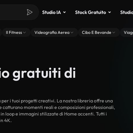
Studio IA
Stock Gratuito
Studi
Il Fitness
Videografia Aerea
Cibo E Bevande
Viag
o gratuiti di
er i tuoi progetti creativi. La nostra libreria offre una
he catturano momenti reali e composizioni professionali,
in loop e immagini stilizzate di Home accenti. Tutti i
in 4K.