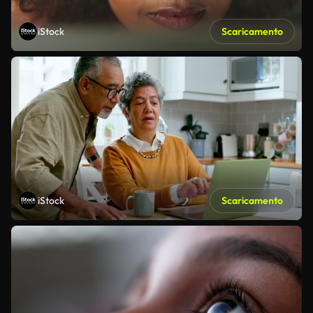
iStock
Scaricamento
iStock
Scaricamento