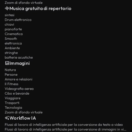
Zoom di sfondo virtuale
Musica gratuita di repertorio
sintesi
Drum elettronico
chiavi
pianoforte
Cinematica
Smooth
elettronica
Ambiente
stringhe
batterie acustiche
Immagini
Natura
Persone
Amore e relazioni
Il Fitness
Videografia aerea
Cibo e bevande
Viaggiare
Trasporti
Tecnologia
Zoom di sfondo virtuale
Workflow IA
Flussi di lavoro di intelligenza artificiale per la conversione da testo a video
Flussi di lavoro di intelligenza artificiale per la conversione di immagini in video