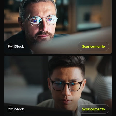
iStock
Scaricamento
iStock
Scaricamento