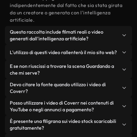
indipendentemente dal fatto che sia stata girata
da un creatore o generata con l'intelligenza
artificiale.
Questa raccolta include filmati reali o video
generati dall'intelligenza artificiale?
Entrambe. Si tratta di una libreria ibrida composta
L'utilizzo di questi video rallenterà il mio sito web?
da filmati reali, girati da persone, relativi a
Guardando a, e da video generati dall'intelligenza
Non se scegli le nostre versioni ottimizzate.
E se non riuscissi a trovare la scena Guardando a
artificiale. Ogni video è chiaramente etichettato,
Offriamo formati leggeri e pronti per il web,
che mi serve?
così saprai sempre cosa stai utilizzando.
progettati per l'utilizzo in background, che
Puoi crearne uno all'istante utilizzando Coverr AI
Devo citare la fonte quando utilizzo i video di
mantengono alta la qualità, riducono al minimo i
Studio. Ti basta descrivere la scena, ad esempio
Coverr?
tempi di caricamento e migliorano parametri
"Guardando a al tramonto", e lo Studio genererà in
come LCP.
Non è richiesto alcun riconoscimento dell'autore.
Posso utilizzare i video di Coverr nei contenuti di
pochi secondi un video personalizzato in
Tutti i video presenti nella nostra libreria sono
YouTube o negli annunci a pagamento?
conformità con i nostri standard di licenza.
esenti da diritti d'autore e possono essere utilizzati
Sì. Tutti i filmati di Coverr possono essere utilizzati
È presente una filigrana sui video stock scaricabili
senza citare il creatore, sebbene sia sempre
in video monetizzati su YouTube, promozioni sui
gratuitamente?
gradito.
social media e annunci pubblicitari per i clienti, a