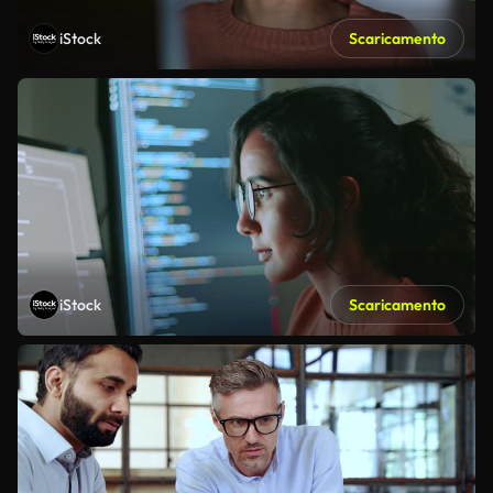
iStock
Scaricamento
iStock
Scaricamento