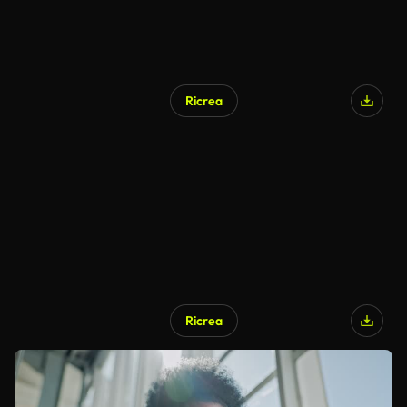
Ricrea
Ricrea