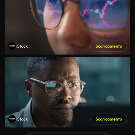
iStock
Scaricamento
iStock
Scaricamento