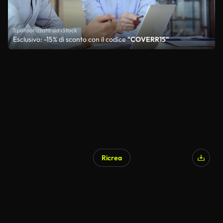
Sponsorizzato da iStock
Esclusivo: -15% di sconto con il codice
"COVERR15"
Ricrea