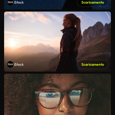
iStock
Scaricamento
iStock
Scaricamento