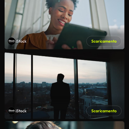
iStock
Scaricamento
iStock
Scaricamento