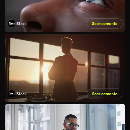
iStock
Scaricamento
iStock
Scaricamento