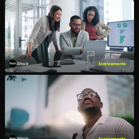
iStock
Scaricamento
iStock
Scaricamento