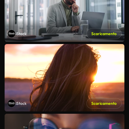
iStock
Scaricamento
iStock
Scaricamento