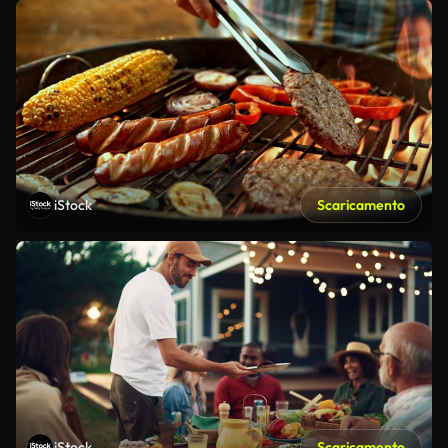
iStock
Scaricamento
iStock
Scaricamento