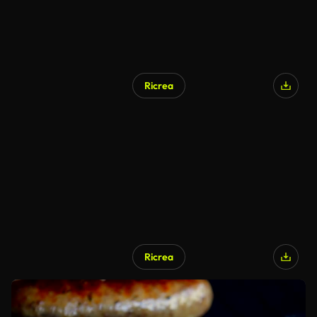
Ricrea
Ricrea