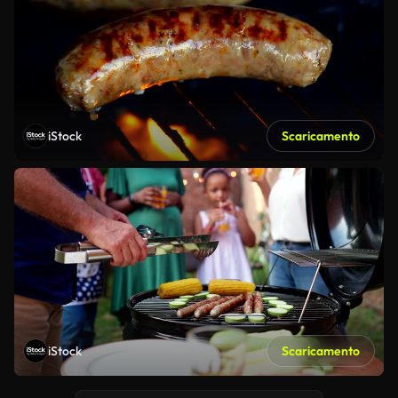
iStock
Scaricamento
iStock
Scaricamento