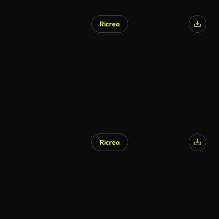
Ricrea
Ricrea