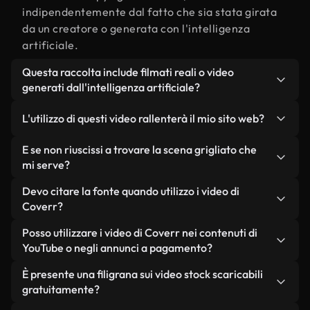
indipendentemente dal fatto che sia stata girata
da un creatore o generata con l'intelligenza
artificiale.
Questa raccolta include filmati reali o video
generati dall'intelligenza artificiale?
Entrambe. Si tratta di una libreria ibrida composta
L'utilizzo di questi video rallenterà il mio sito web?
da filmati reali, girati da persone, relativi a
grigliato, e da video generati dall'intelligenza
Non se scegli le nostre versioni ottimizzate.
E se non riuscissi a trovare la scena grigliato che
artificiale. Ogni video è chiaramente etichettato,
Offriamo formati leggeri e pronti per il web,
mi serve?
così saprai sempre cosa stai utilizzando.
progettati per l'utilizzo in background, che
Puoi crearne uno all'istante utilizzando Coverr AI
Devo citare la fonte quando utilizzo i video di
mantengono alta la qualità, riducono al minimo i
Studio. Ti basta descrivere la scena, ad esempio
Coverr?
tempi di caricamento e migliorano parametri
"grigliato al tramonto", e lo Studio genererà in
come LCP.
Non è richiesto alcun riconoscimento dell'autore.
Posso utilizzare i video di Coverr nei contenuti di
pochi secondi un video personalizzato in
Tutti i video presenti nella nostra libreria sono
YouTube o negli annunci a pagamento?
conformità con i nostri standard di licenza.
esenti da diritti d'autore e possono essere utilizzati
Sì. Tutti i filmati di Coverr possono essere utilizzati
È presente una filigrana sui video stock scaricabili
senza citare il creatore, sebbene sia sempre
in video monetizzati su YouTube, promozioni sui
gratuitamente?
gradito.
social media e annunci pubblicitari per i clienti, a