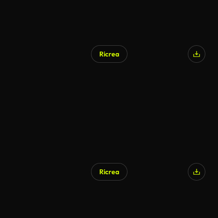
Ricrea
Ricrea