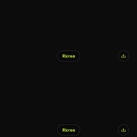
Ricrea
Ricrea