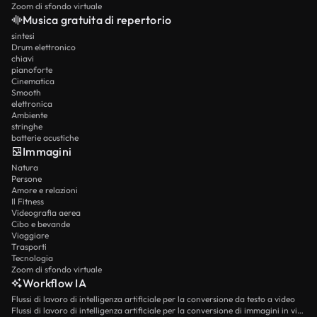
Zoom di sfondo virtuale
Musica gratuita di repertorio
sintesi
Drum elettronico
chiavi
pianoforte
Cinematica
Smooth
elettronica
Ambiente
stringhe
batterie acustiche
Immagini
Natura
Persone
Amore e relazioni
Il Fitness
Videografia aerea
Cibo e bevande
Viaggiare
Trasporti
Tecnologia
Zoom di sfondo virtuale
Workflow IA
Flussi di lavoro di intelligenza artificiale per la conversione da testo a video
Flussi di lavoro di intelligenza artificiale per la conversione di immagini in video