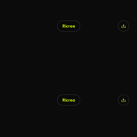
Ricrea
Ricrea