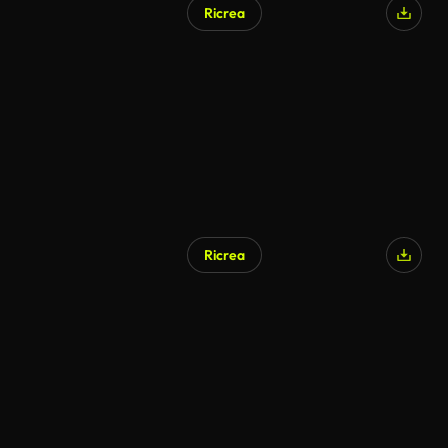
Ricrea
Ricrea