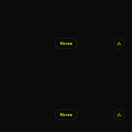
Ricrea
Ricrea