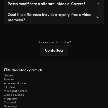
No. Nessuno dei nostri video gratuiti, siano essi
condizione che non si rivendano o ridistribuiscano
Posso modificare o alterare i video di Coverr?
reali o generati dall'intelligenza artificiale, include
i filmati stessi come prodotto a sé stante.
filigrane. Avrai a disposizione filmati puliti e pronti
Sì. Siete liberi di tagliare, ritagliare o remixare i
Qual è la differenza tra video royalty-free e video
all'uso.
nostri video. Assicuratevi solo che il prodotto
premium?
finale rispetti la nostra licenza e non venga
I video royalty-free includono i diritti commerciali,
ridistribuito come contenuto stock non riprodotto.
mentre i contenuti premium includono filmati
esclusivi, risoluzione 4K e protezioni di licenza
Hai ancora domande?
estese.
Contattaci
Video stock gratuiti
Natura
Persone
Amore e relazioni
Il Fitness
Videografia aerea
Cibo e bevande
Viaggiare
Trasporti
Tecnologia