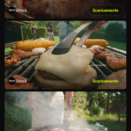
iStock
Scaricamento
iStock
Scaricamento