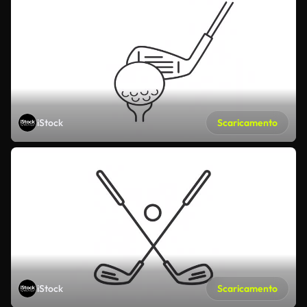
iStock
Scaricamento
iStock
Scaricamento