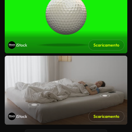
iStock
Scaricamento
iStock
Scaricamento