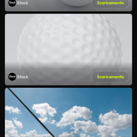
iStock
Scaricamento
iStock
Scaricamento