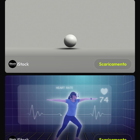
iStock
Scaricamento
iStock
Scaricamento