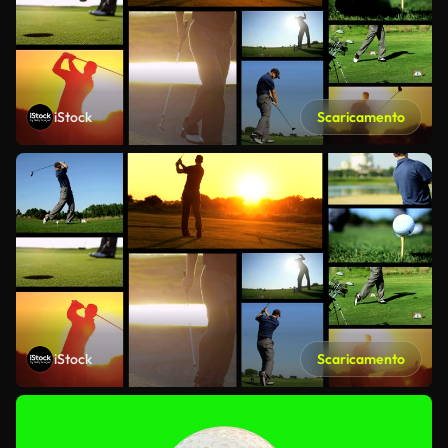
iStock
Scaricamento
iStock
Scaricamento