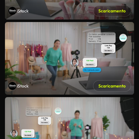
iStock
Scaricamento
iStock
Scaricamento