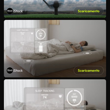
iStock
Scaricamento
iStock
Scaricamento