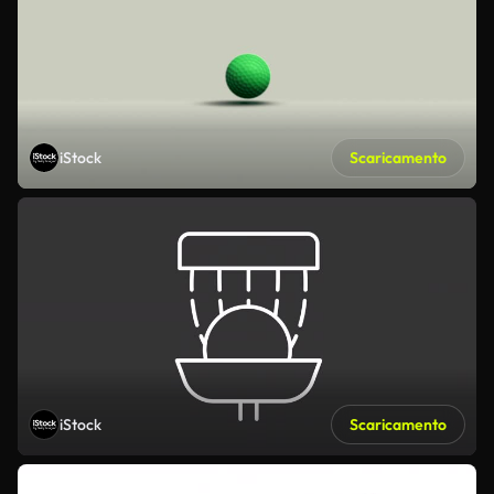
iStock
Scaricamento
iStock
Scaricamento