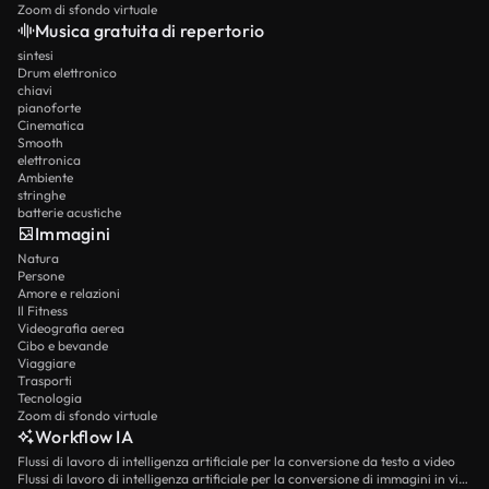
Zoom di sfondo virtuale
Musica gratuita di repertorio
sintesi
Drum elettronico
chiavi
pianoforte
Cinematica
Smooth
elettronica
Ambiente
stringhe
batterie acustiche
Immagini
Natura
Persone
Amore e relazioni
Il Fitness
Videografia aerea
Cibo e bevande
Viaggiare
Trasporti
Tecnologia
Zoom di sfondo virtuale
Workflow IA
Flussi di lavoro di intelligenza artificiale per la conversione da testo a video
Flussi di lavoro di intelligenza artificiale per la conversione di immagini in video