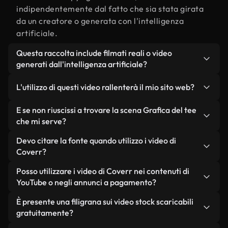
indipendentemente dal fatto che sia stata girata
da un creatore o generata con l'intelligenza
artificiale.
Questa raccolta include filmati reali o video
generati dall'intelligenza artificiale?
Entrambe. Si tratta di una libreria ibrida composta
L'utilizzo di questi video rallenterà il mio sito web?
da filmati reali, girati da persone, relativi a
Grafica del tee, e da video generati
Non se scegli le nostre versioni ottimizzate.
E se non riuscissi a trovare la scena Grafica del tee
dall'intelligenza artificiale. Ogni video è
Offriamo formati leggeri e pronti per il web,
che mi serve?
chiaramente etichettato, così saprai sempre cosa
progettati per l'utilizzo in background, che
Puoi crearne uno all'istante utilizzando Coverr AI
Devo citare la fonte quando utilizzo i video di
stai utilizzando.
mantengono alta la qualità, riducono al minimo i
Studio. Ti basta descrivere la scena, ad esempio
Coverr?
tempi di caricamento e migliorano parametri
"Grafica del tee al tramonto", e lo Studio genererà
come LCP.
Non è richiesto alcun riconoscimento dell'autore.
Posso utilizzare i video di Coverr nei contenuti di
in pochi secondi un video personalizzato in
Tutti i video presenti nella nostra libreria sono
YouTube o negli annunci a pagamento?
conformità con i nostri standard di licenza.
esenti da diritti d'autore e possono essere utilizzati
Sì. Tutti i filmati di Coverr possono essere utilizzati
È presente una filigrana sui video stock scaricabili
senza citare il creatore, sebbene sia sempre
in video monetizzati su YouTube, promozioni sui
gratuitamente?
gradito.
social media e annunci pubblicitari per i clienti, a