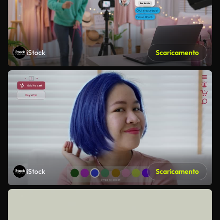
iStock
Scaricamento
iStock
Scaricamento