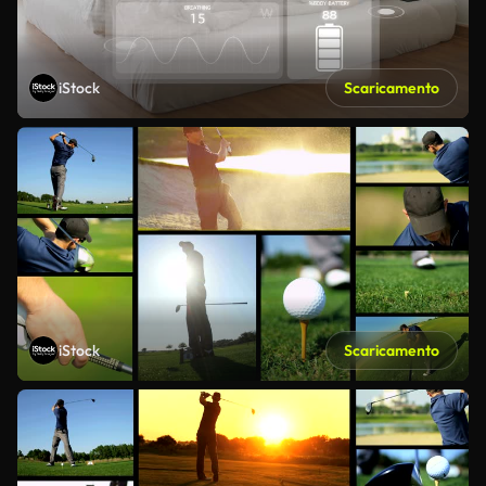
iStock
Scaricamento
iStock
Scaricamento