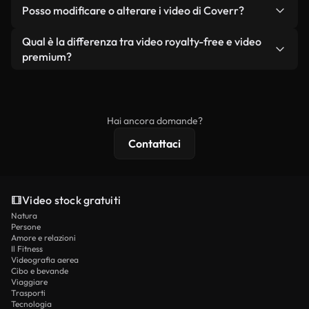
No. Nessuno dei nostri video gratuiti, siano essi
condizione che non si rivendano o ridistribuiscano
Posso modificare o alterare i video di Coverr?
reali o generati dall'intelligenza artificiale, include
i filmati stessi come prodotto a sé stante.
filigrane. Avrai a disposizione filmati puliti e pronti
Sì. Siete liberi di tagliare, ritagliare o remixare i
Qual è la differenza tra video royalty-free e video
all'uso.
nostri video. Assicuratevi solo che il prodotto
premium?
finale rispetti la nostra licenza e non venga
I video royalty-free includono i diritti commerciali,
ridistribuito come contenuto stock non riprodotto.
mentre i contenuti premium includono filmati
esclusivi, risoluzione 4K e protezioni di licenza
Hai ancora domande?
estese.
Contattaci
Video stock gratuiti
Natura
Persone
Amore e relazioni
Il Fitness
Videografia aerea
Cibo e bevande
Viaggiare
Trasporti
Tecnologia