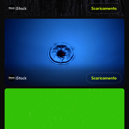
iStock
Scaricamento
iStock
Scaricamento