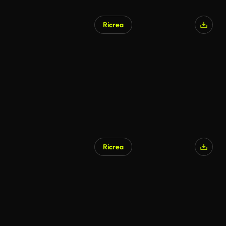
Ricrea
Ricrea