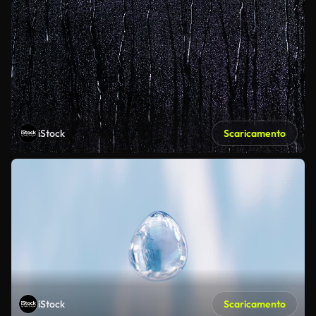
iStock
Scaricamento
iStock
Scaricamento