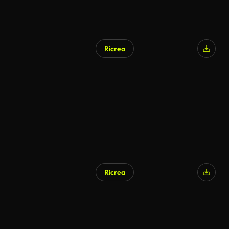
Ricrea
Ricrea