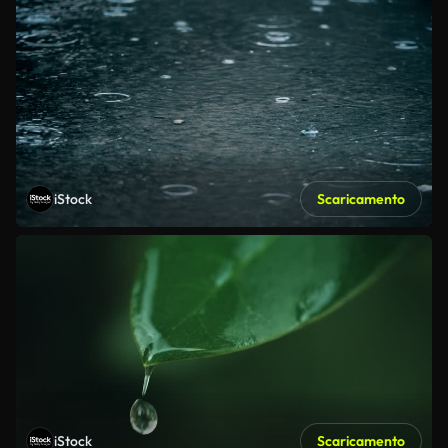
iStock
Scaricamento
iStock
Scaricamento