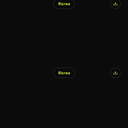
Ricrea
Ricrea