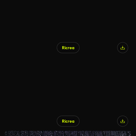
Ricrea
Ricrea