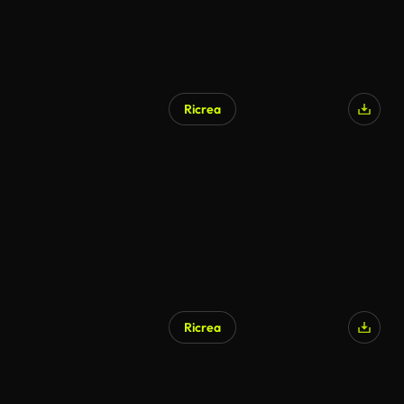
Ricrea
Ricrea