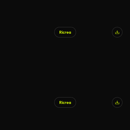
Ricrea
Ricrea