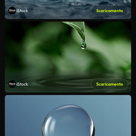
iStock
Scaricamento
iStock
Scaricamento