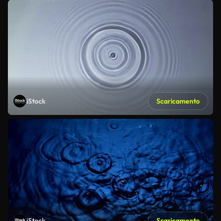
iStock
Scaricamento
iStock
Scaricamento