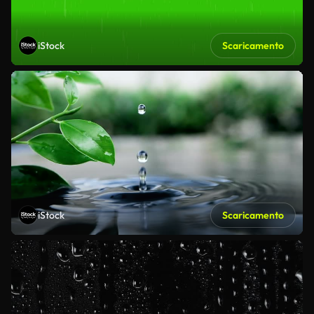
iStock
Scaricamento
iStock
Scaricamento