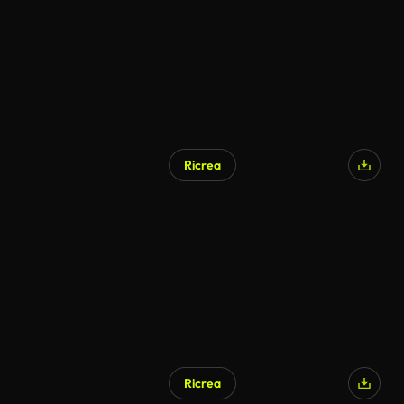
Ricrea
Ricrea