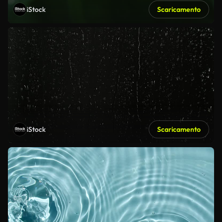
iStock
Scaricamento
iStock
Scaricamento