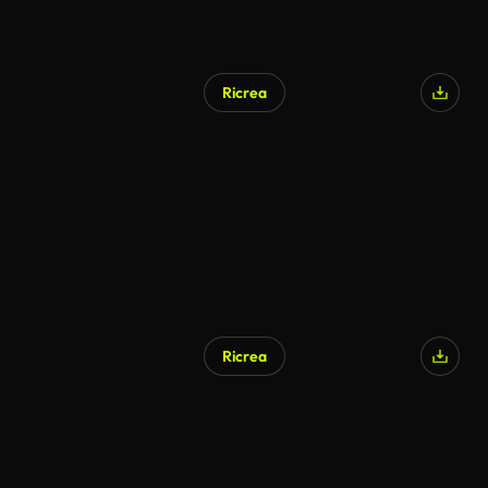
Ricrea
Ricrea