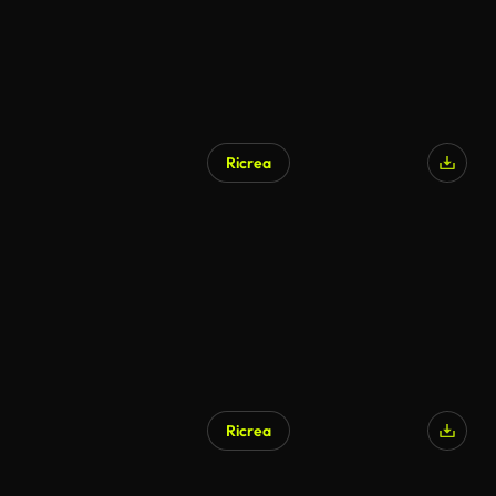
Ricrea
Ricrea