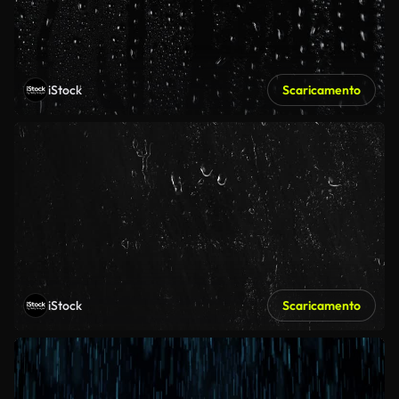
iStock
Scaricamento
iStock
Scaricamento