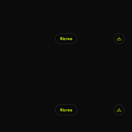
Ricrea
Ricrea