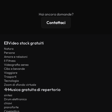
ridistribuito come contenuto stock non riprodotto.
mentre i contenuti premium includono filmati
esclusivi, risoluzione 4K e protezioni di licenza
Hai ancora domande?
estese.
Contattaci
Video stock gratuiti
Natura
Persone
Amore e relazioni
Il Fitness
Videografia aerea
Cibo e bevande
Viaggiare
Trasporti
Tecnologia
Zoom di sfondo virtuale
Musica gratuita di repertorio
sintesi
Drum elettronico
chiavi
pianoforte
Cinematica