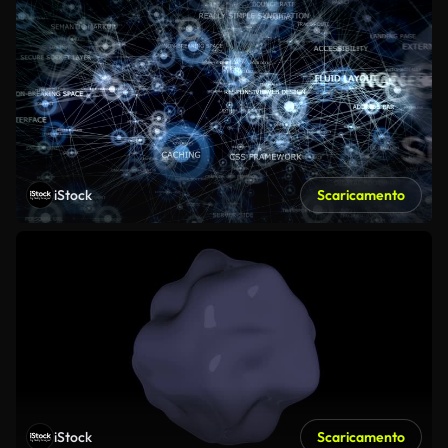
iStock
Scaricamento
iStock
Scaricamento