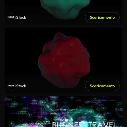
iStock
Scaricamento
iStock
Scaricamento