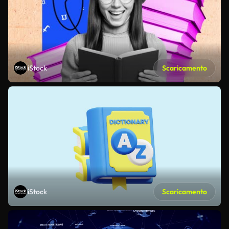
iStock
Scaricamento
iStock
Scaricamento