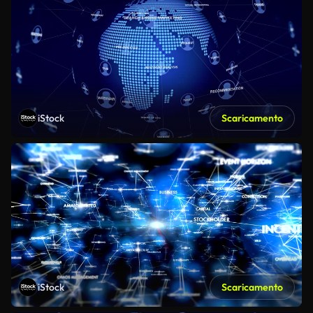
iStock
Scaricamento
iStock
Scaricamento