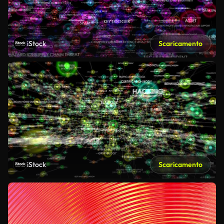
iStock
Scaricamento
iStock
Scaricamento