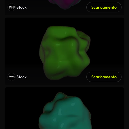
iStock
Scaricamento
iStock
Scaricamento