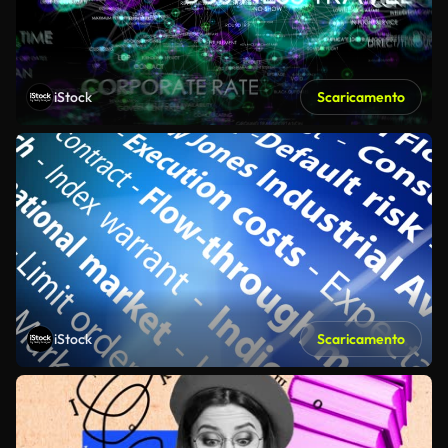
iStock
Scaricamento
iStock
Scaricamento