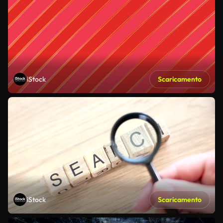
iStock
Scaricamento
iStock
Scaricamento