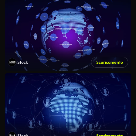
iStock
Scaricamento
iStock
Scaricamento