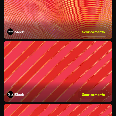
iStock
Scaricamento
iStock
Scaricamento