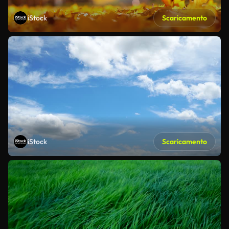
iStock
Scaricamento
iStock
Scaricamento