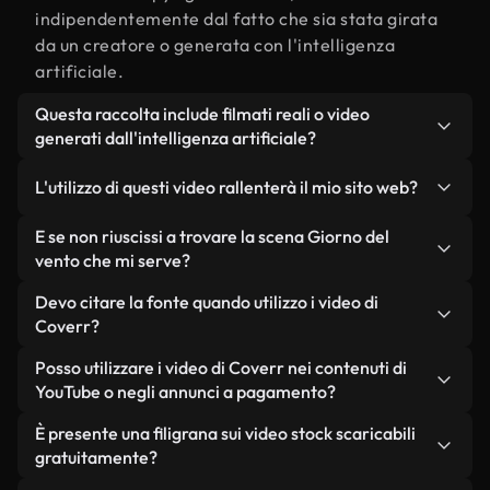
indipendentemente dal fatto che sia stata girata
da un creatore o generata con l'intelligenza
artificiale.
Questa raccolta include filmati reali o video
generati dall'intelligenza artificiale?
Entrambe. Si tratta di una libreria ibrida composta
L'utilizzo di questi video rallenterà il mio sito web?
da filmati reali, girati da persone, relativi a Giorno
del vento, e da video generati dall'intelligenza
Non se scegli le nostre versioni ottimizzate.
E se non riuscissi a trovare la scena Giorno del
artificiale. Ogni video è chiaramente etichettato,
Offriamo formati leggeri e pronti per il web,
vento che mi serve?
così saprai sempre cosa stai utilizzando.
progettati per l'utilizzo in background, che
Puoi crearne uno all'istante utilizzando Coverr AI
Devo citare la fonte quando utilizzo i video di
mantengono alta la qualità, riducono al minimo i
Studio. Ti basta descrivere la scena, ad esempio
Coverr?
tempi di caricamento e migliorano parametri
"Giorno del vento al tramonto", e lo Studio
come LCP.
Non è richiesto alcun riconoscimento dell'autore.
Posso utilizzare i video di Coverr nei contenuti di
genererà in pochi secondi un video personalizzato
Tutti i video presenti nella nostra libreria sono
YouTube o negli annunci a pagamento?
in conformità con i nostri standard di licenza.
esenti da diritti d'autore e possono essere utilizzati
Sì. Tutti i filmati di Coverr possono essere utilizzati
È presente una filigrana sui video stock scaricabili
senza citare il creatore, sebbene sia sempre
in video monetizzati su YouTube, promozioni sui
gratuitamente?
gradito.
social media e annunci pubblicitari per i clienti, a