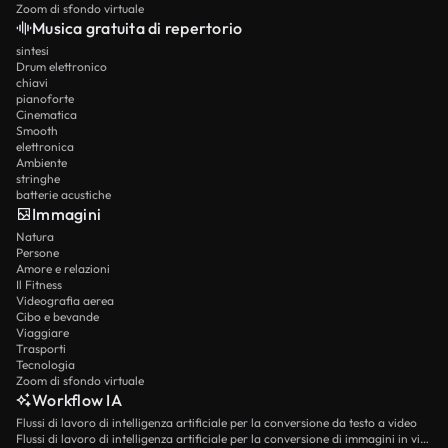
Zoom di sfondo virtuale
Musica gratuita di repertorio
sintesi
Drum elettronico
chiavi
pianoforte
Cinematica
Smooth
elettronica
Ambiente
stringhe
batterie acustiche
Immagini
Natura
Persone
Amore e relazioni
Il Fitness
Videografia aerea
Cibo e bevande
Viaggiare
Trasporti
Tecnologia
Zoom di sfondo virtuale
Workflow IA
Flussi di lavoro di intelligenza artificiale per la conversione da testo a video
Flussi di lavoro di intelligenza artificiale per la conversione di immagini in video