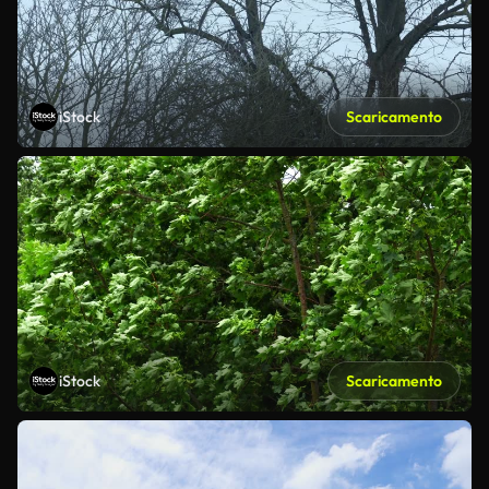
iStock
Scaricamento
iStock
Scaricamento