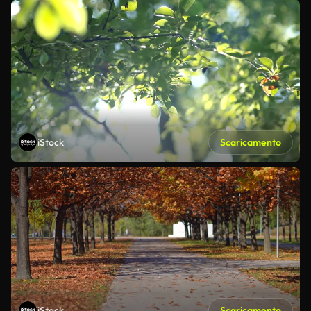
iStock
Scaricamento
iStock
Scaricamento