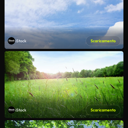
iStock
Scaricamento
iStock
Scaricamento