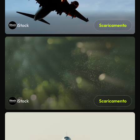
iStock
Scaricamento
iStock
Scaricamento