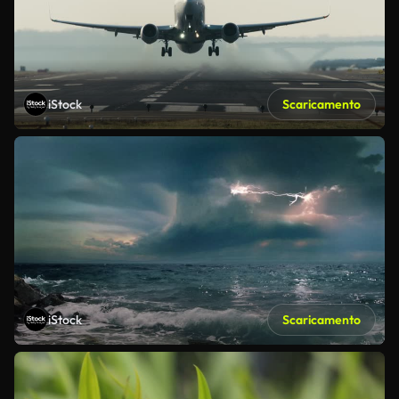
iStock
Scaricamento
iStock
Scaricamento