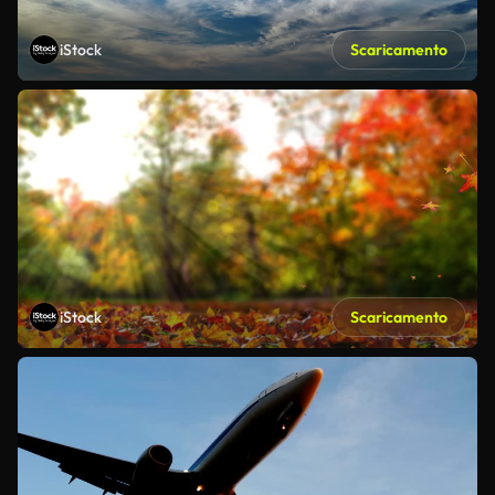
iStock
Scaricamento
iStock
Scaricamento