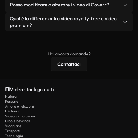
No. Nessuno dei nostri video gratuiti, siano essi
condizione che non si rivendano o ridistribuiscano
Posso modificare o alterare i video di Coverr?
reali o generati dall'intelligenza artificiale, include
i filmati stessi come prodotto a sé stante.
filigrane. Avrai a disposizione filmati puliti e pronti
Sì. Siete liberi di tagliare, ritagliare o remixare i
Qual è la differenza tra video royalty-free e video
all'uso.
nostri video. Assicuratevi solo che il prodotto
premium?
finale rispetti la nostra licenza e non venga
I video royalty-free includono i diritti commerciali,
ridistribuito come contenuto stock non riprodotto.
mentre i contenuti premium includono filmati
esclusivi, risoluzione 4K e protezioni di licenza
Hai ancora domande?
estese.
Contattaci
Video stock gratuiti
Natura
Persone
Amore e relazioni
Il Fitness
Videografia aerea
Cibo e bevande
Viaggiare
Trasporti
Tecnologia