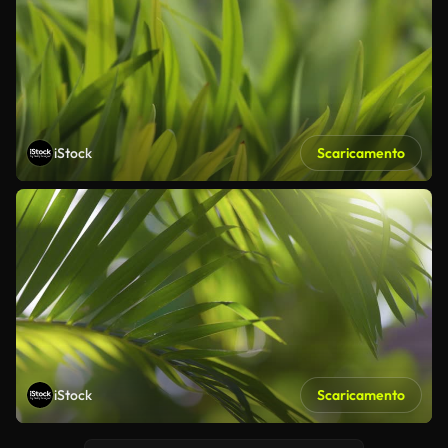
iStock
Scaricamento
iStock
Scaricamento