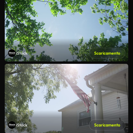
iStock
Scaricamento
iStock
Scaricamento