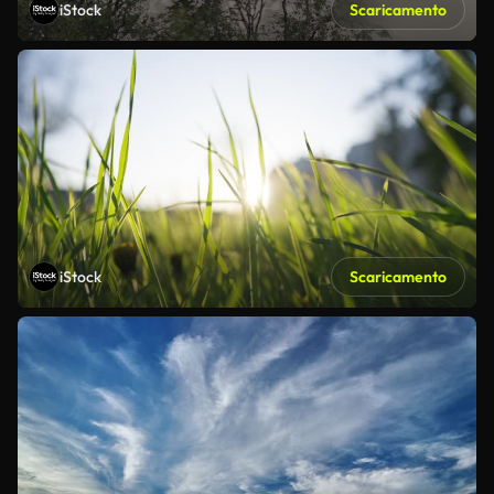
iStock
Scaricamento
iStock
Scaricamento