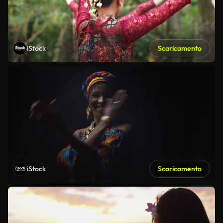
iStock
Scaricamento
iStock
Scaricamento