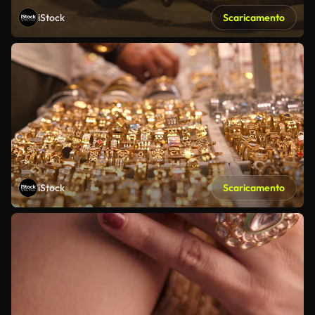
iStock
Scaricamento
iStock
Scaricamento