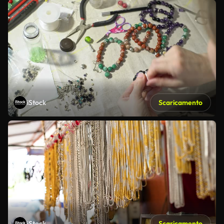
iStock
Scaricamento
iStock
Scaricamento