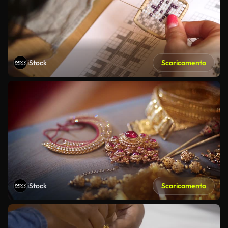
iStock
Scaricamento
iStock
Scaricamento