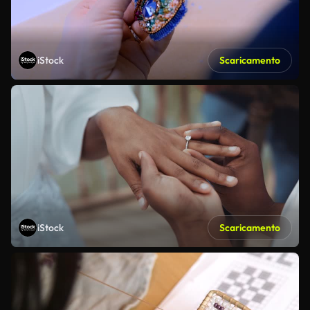
iStock
Scaricamento
iStock
Scaricamento