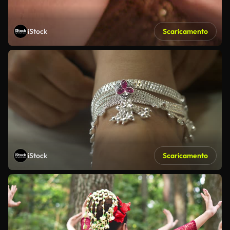
iStock
Scaricamento
iStock
Scaricamento