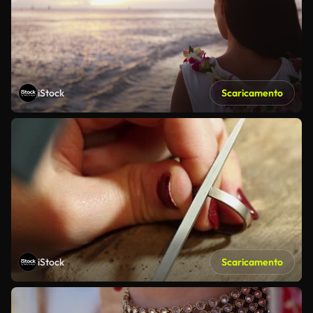
iStock
Scaricamento
iStock
Scaricamento