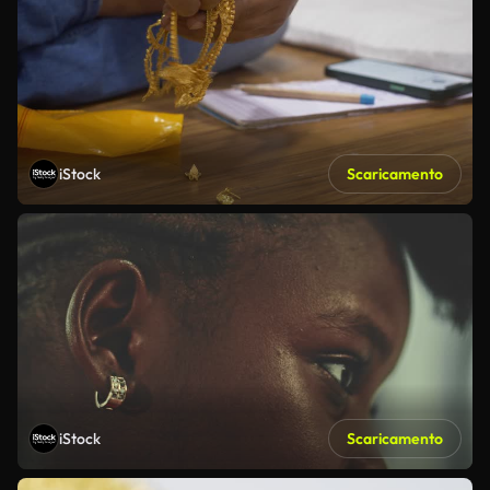
iStock
Scaricamento
iStock
Scaricamento