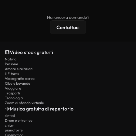
ridistribuito come contenuto stock non riprodotto.
mentre i contenuti premium includono filmati
esclusivi, risoluzione 4K e protezioni di licenza
Hai ancora domande?
estese.
Contattaci
Video stock gratuiti
Natura
Persone
Amore e relazioni
Il Fitness
Videografia aerea
Cibo e bevande
Viaggiare
Trasporti
Tecnologia
Zoom di sfondo virtuale
Musica gratuita di repertorio
sintesi
Drum elettronico
chiavi
pianoforte
Cinematica