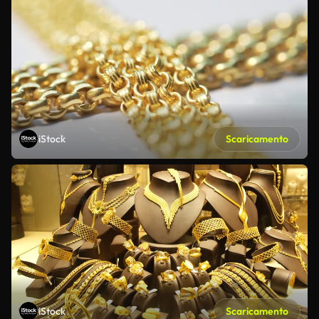
iStock
Scaricamento
iStock
Scaricamento