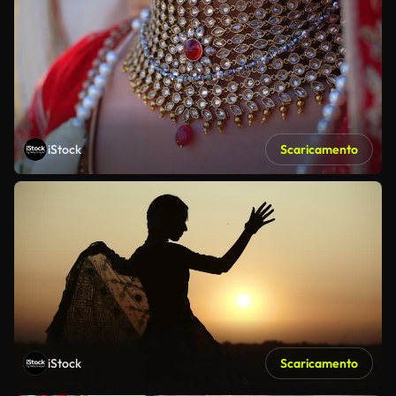
iStock
Scaricamento
iStock
Scaricamento