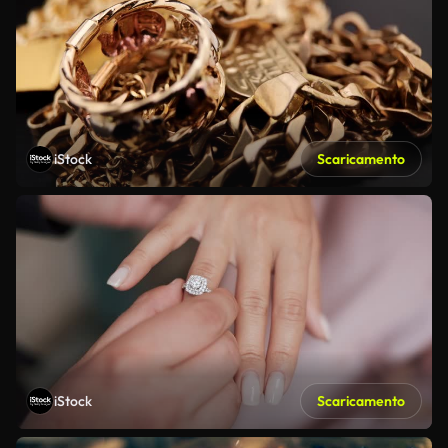
iStock
Scaricamento
iStock
Scaricamento