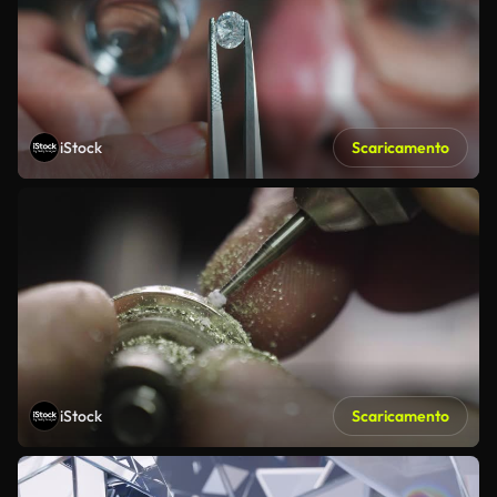
iStock
Scaricamento
iStock
Scaricamento