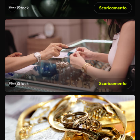
iStock
Scaricamento
iStock
Scaricamento