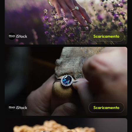
iStock
Scaricamento
iStock
Scaricamento