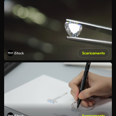
iStock
Scaricamento
iStock
Scaricamento