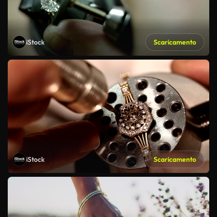
iStock
Scaricamento
iStock
Scaricamento