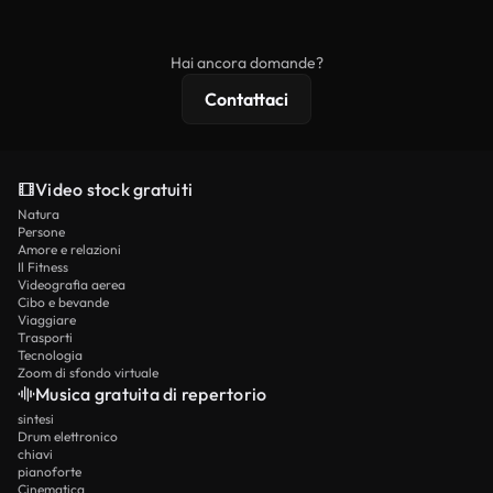
ridistribuito come contenuto stock non riprodotto.
mentre i contenuti premium includono filmati
esclusivi, risoluzione 4K e protezioni di licenza
Hai ancora domande?
estese.
Contattaci
Video stock gratuiti
Natura
Persone
Amore e relazioni
Il Fitness
Videografia aerea
Cibo e bevande
Viaggiare
Trasporti
Tecnologia
Zoom di sfondo virtuale
Musica gratuita di repertorio
sintesi
Drum elettronico
chiavi
pianoforte
Cinematica