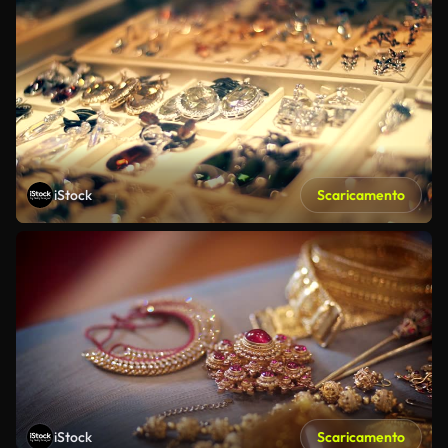
iStock
Scaricamento
iStock
Scaricamento