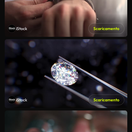
iStock
Scaricamento
iStock
Scaricamento