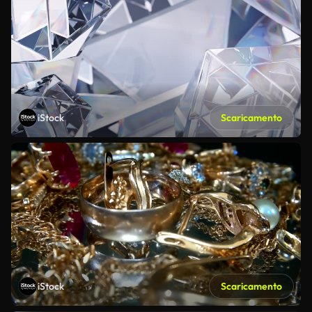
iStock
Scaricamento
iStock
Scaricamento