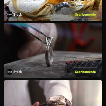
iStock
Scaricamento
iStock
Scaricamento