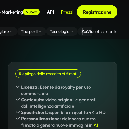
o Marketing
API
Prezzi
Registrazione
Nuovo
Visualizza tutto
giare
Trasporti
Tecnologia
Zoom Di Sfondo Virtuale
Riepilogo della raccolta di filmati
Licenza:
Esente da royalty per uso
commerciale
Contenuto:
video originali e generati
dall'intelligenza artificiale
Specifiche:
Disponibile in qualità 4K e HD
Personalizzazione:
rielabora questo
filmato o genera nuove immagini in
AI