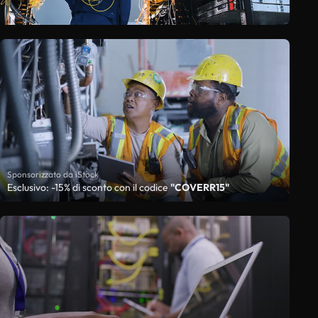
Sponsorizzato da iStock
Esclusivo: -15% di sconto con il codice
"COVERR15"