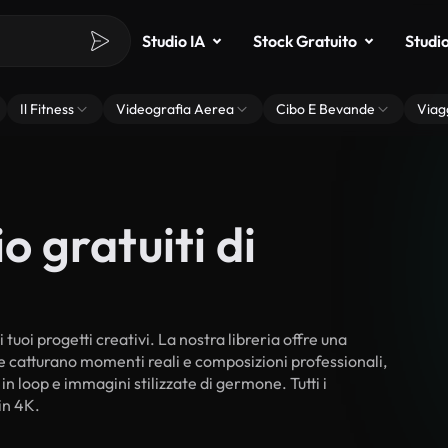
Studio IA
Stock Gratuito
Studi
Il Fitness
Videografia Aerea
Cibo E Bevande
Viag
o gratuiti di
tuoi progetti creativi. La nostra libreria offre una
he catturano momenti reali e composizioni professionali,
in loop e immagini stilizzate di germone. Tutti i
in 4K.