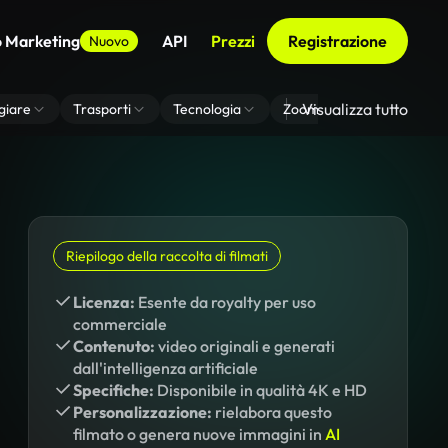
o Marketing
API
Prezzi
Registrazione
Nuovo
Visualizza tutto
giare
Trasporti
Tecnologia
Zoom Di Sfondo Virtuale
Riepilogo della raccolta di filmati
Licenza:
Esente da royalty per uso
commerciale
Contenuto:
video originali e generati
dall'intelligenza artificiale
Specifiche:
Disponibile in qualità 4K e HD
Personalizzazione:
rielabora questo
filmato o genera nuove immagini in
AI