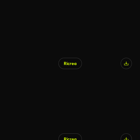
Ricrea
Ricrea