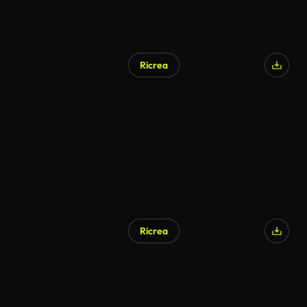
Ricrea
Ricrea