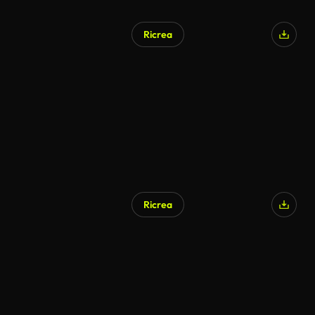
Ricrea
Ricrea