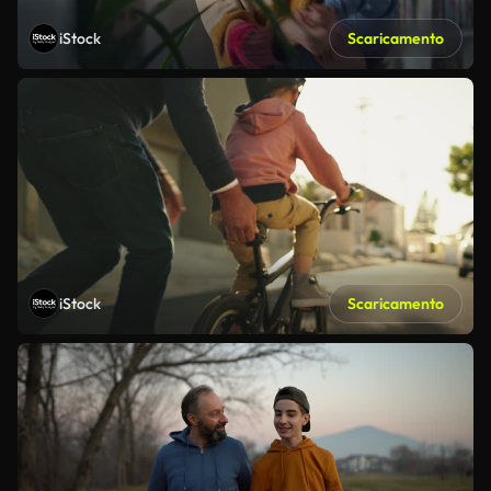
iStock
Scaricamento
iStock
Scaricamento