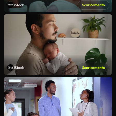
iStock
Scaricamento
iStock
Scaricamento