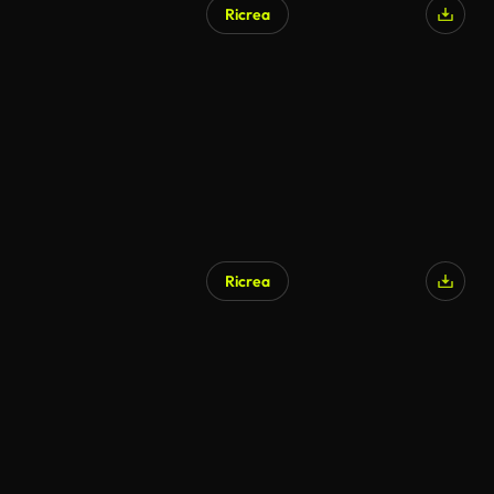
Ricrea
Ricrea