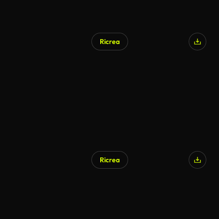
Ricrea
Ricrea