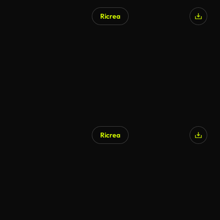
Ricrea
Ricrea