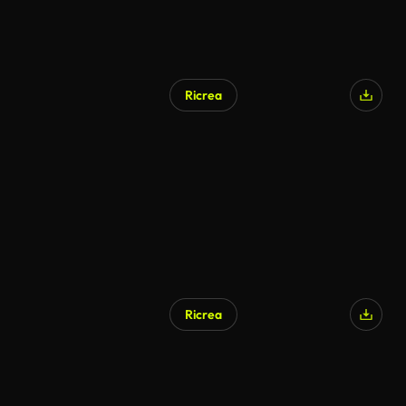
Ricrea
Ricrea