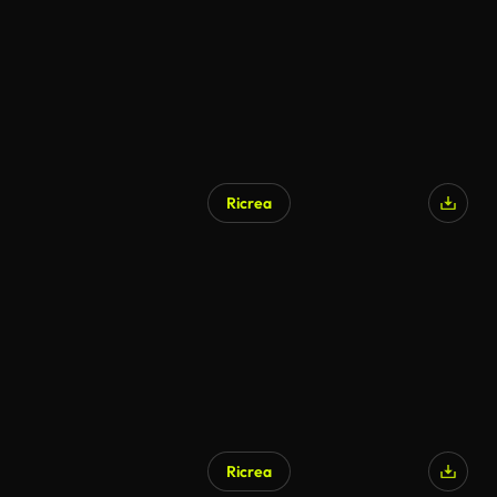
Ricrea
Ricrea