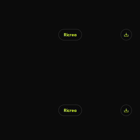
Ricrea
Ricrea