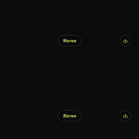
Ricrea
Ricrea