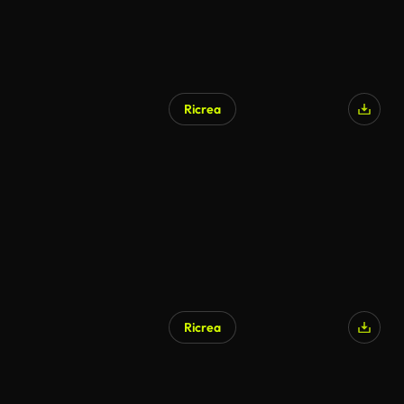
Ricrea
Ricrea