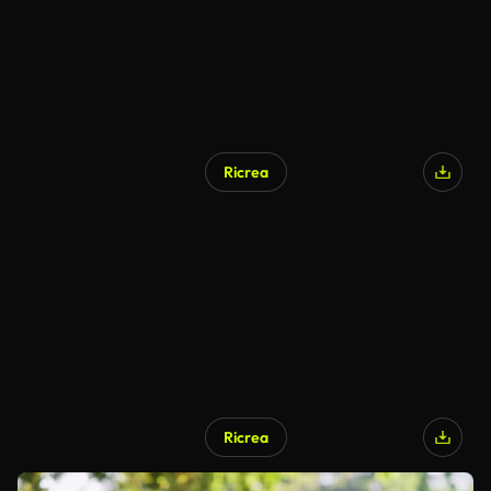
Ricrea
Ricrea