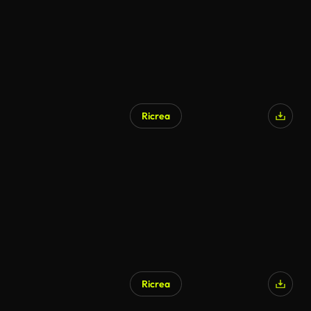
Ricrea
Ricrea