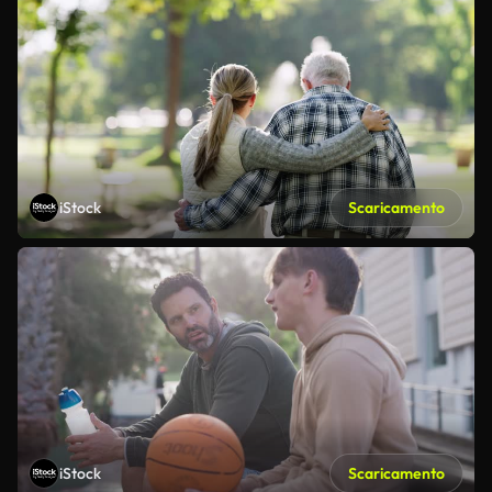
iStock
Scaricamento
iStock
Scaricamento