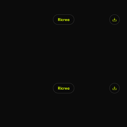
Ricrea
Ricrea