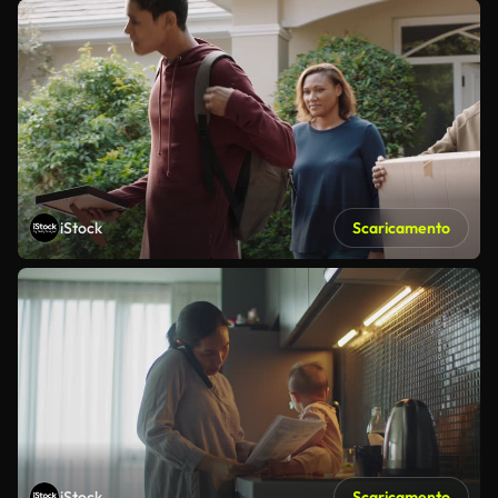
iStock
Scaricamento
iStock
Scaricamento