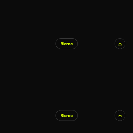
Ricrea
Ricrea