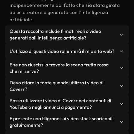
indipendentemente dal fatto che sia stata girata
da un creatore o generata con l'intelligenza
artificiale.
Questa raccolta include filmati reali o video
generati dall'intelligenza artificiale?
Entrambe. Si tratta di una libreria ibrida composta
L'utilizzo di questi video rallenterà il mio sito web?
da filmati reali, girati da persone, relativi a frutta
rossa, e da video generati dall'intelligenza
Non se scegli le nostre versioni ottimizzate.
E se non riuscissi a trovare la scena frutta rossa
artificiale. Ogni video è chiaramente etichettato,
Offriamo formati leggeri e pronti per il web,
che mi serve?
così saprai sempre cosa stai utilizzando.
progettati per l'utilizzo in background, che
Puoi crearne uno all'istante utilizzando Coverr AI
Devo citare la fonte quando utilizzo i video di
mantengono alta la qualità, riducono al minimo i
Studio. Ti basta descrivere la scena, ad esempio
Coverr?
tempi di caricamento e migliorano parametri
"frutta rossa al tramonto", e lo Studio genererà in
come LCP.
Non è richiesto alcun riconoscimento dell'autore.
Posso utilizzare i video di Coverr nei contenuti di
pochi secondi un video personalizzato in
Tutti i video presenti nella nostra libreria sono
YouTube o negli annunci a pagamento?
conformità con i nostri standard di licenza.
esenti da diritti d'autore e possono essere utilizzati
Sì. Tutti i filmati di Coverr possono essere utilizzati
È presente una filigrana sui video stock scaricabili
senza citare il creatore, sebbene sia sempre
in video monetizzati su YouTube, promozioni sui
gratuitamente?
gradito.
social media e annunci pubblicitari per i clienti, a