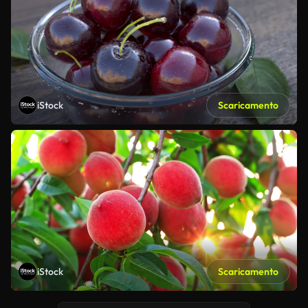
iStock
Scaricamento
iStock
Scaricamento