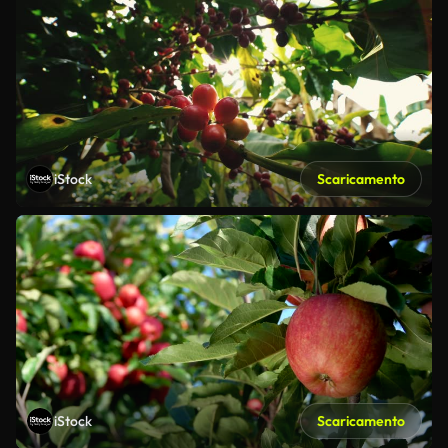
iStock
Scaricamento
iStock
Scaricamento