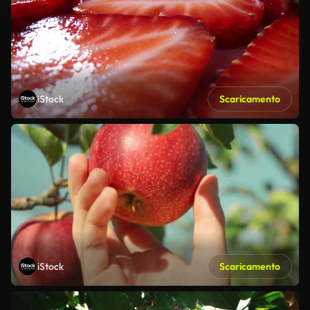
iStock
Scaricamento
iStock
Scaricamento