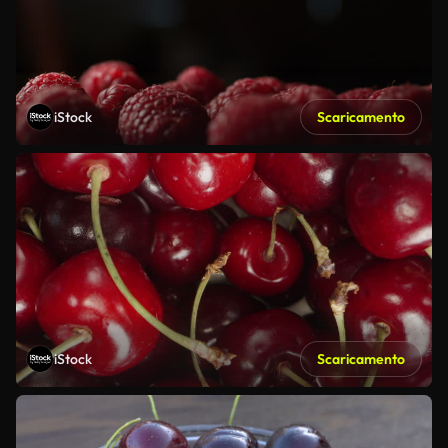
iStock
Scaricamento
iStock
Scaricamento