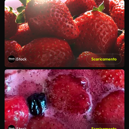
iStock
Scaricamento
iStock
Scaricamento