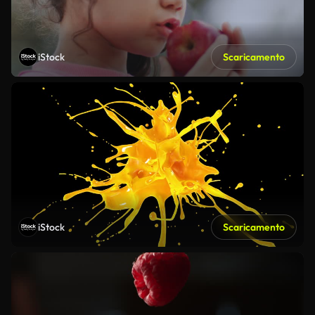
iStock
Scaricamento
iStock
Scaricamento