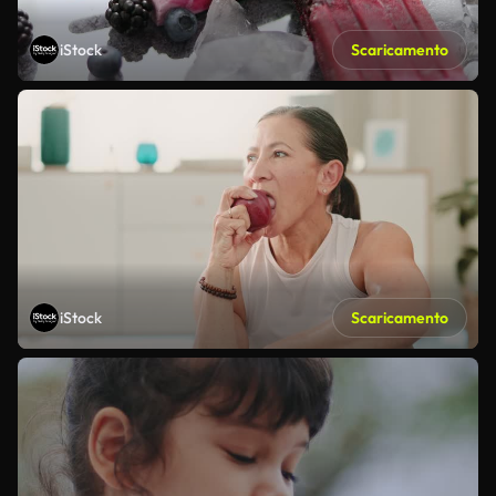
iStock
Scaricamento
iStock
Scaricamento