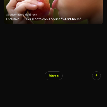
Sponsorizzato da iStock
Esclusivo: -15% di sconto con il codice
"COVERR15"
Ricrea