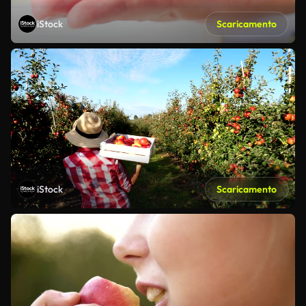
iStock
Scaricamento
iStock
Scaricamento