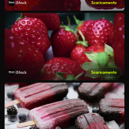
iStock
Scaricamento
iStock
Scaricamento