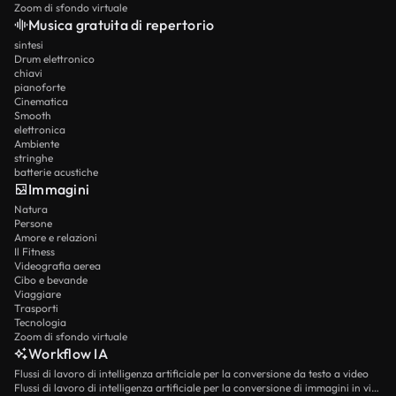
Zoom di sfondo virtuale
Musica gratuita di repertorio
sintesi
Drum elettronico
chiavi
pianoforte
Cinematica
Smooth
elettronica
Ambiente
stringhe
batterie acustiche
Immagini
Natura
Persone
Amore e relazioni
Il Fitness
Videografia aerea
Cibo e bevande
Viaggiare
Trasporti
Tecnologia
Zoom di sfondo virtuale
Workflow IA
Flussi di lavoro di intelligenza artificiale per la conversione da testo a video
Flussi di lavoro di intelligenza artificiale per la conversione di immagini in video