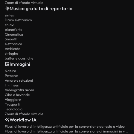
Zoom di sfondo virtuale
Musica gratuita di repertorio
sintesi
Drum elettronico
chiavi
pianoforte
Cinematica
Smooth
elettronica
Ambiente
stringhe
batterie acustiche
Immagini
Natura
Persone
Amore e relazioni
Il Fitness
Videografia aerea
Cibo e bevande
Viaggiare
Trasporti
Tecnologia
Zoom di sfondo virtuale
Workflow IA
Flussi di lavoro di intelligenza artificiale per la conversione da testo a video
Flussi di lavoro di intelligenza artificiale per la conversione di immagini in video