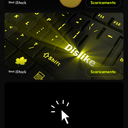
iStock
Scaricamento
iStock
Scaricamento