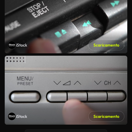
iStock
Scaricamento
iStock
Scaricamento