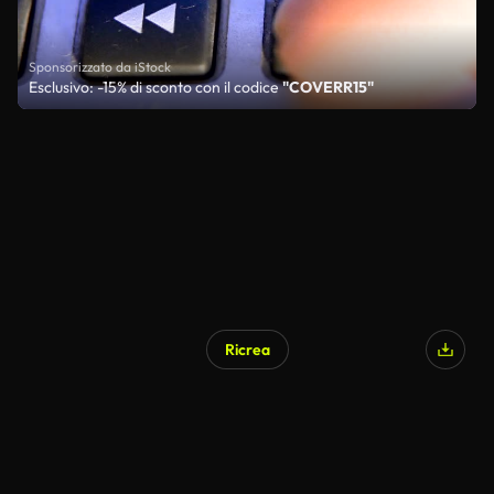
Sponsorizzato da iStock
Esclusivo: -15% di sconto con il codice
"COVERR15"
Ricrea