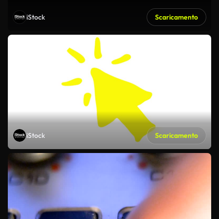
iStock
Scaricamento
iStock
Scaricamento