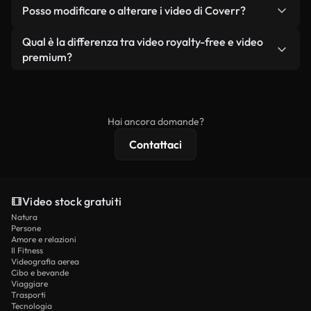
No. Nessuno dei nostri video gratuiti, siano essi
condizione che non si rivendano o ridistribuiscano
Posso modificare o alterare i video di Coverr?
reali o generati dall'intelligenza artificiale, include
i filmati stessi come prodotto a sé stante.
filigrane. Avrai a disposizione filmati puliti e pronti
Sì. Siete liberi di tagliare, ritagliare o remixare i
Qual è la differenza tra video royalty-free e video
all'uso.
nostri video. Assicuratevi solo che il prodotto
premium?
finale rispetti la nostra licenza e non venga
I video royalty-free includono i diritti commerciali,
ridistribuito come contenuto stock non riprodotto.
mentre i contenuti premium includono filmati
esclusivi, risoluzione 4K e protezioni di licenza
Hai ancora domande?
estese.
Contattaci
Video stock gratuiti
Natura
Persone
Amore e relazioni
Il Fitness
Videografia aerea
Cibo e bevande
Viaggiare
Trasporti
Tecnologia