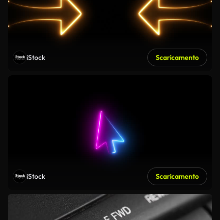
iStock
Scaricamento
iStock
Scaricamento