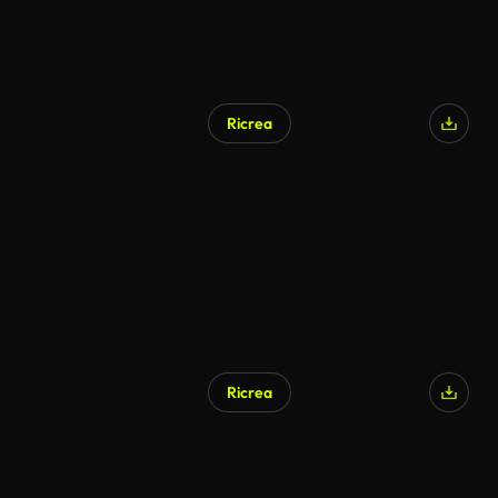
Ricrea
Ricrea