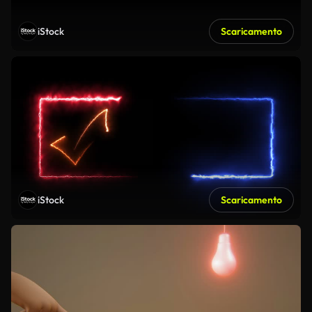
iStock
Scaricamento
iStock
Scaricamento