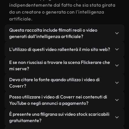
indipendentemente dal fatto che sia stata girata
da un creatore o generata con l'intelligenza
artificiale.
Questa raccolta include filmati reali o video
generati dall'intelligenza artificiale?
Entrambe. Si tratta di una libreria ibrida composta
L'utilizzo di questi video rallenterà il mio sito web?
da filmati reali, girati da persone, relativi a
Flickerare, e da video generati dall'intelligenza
Non se scegli le nostre versioni ottimizzate.
E se non riuscissi a trovare la scena Flickerare che
artificiale. Ogni video è chiaramente etichettato,
Offriamo formati leggeri e pronti per il web,
mi serve?
così saprai sempre cosa stai utilizzando.
progettati per l'utilizzo in background, che
Puoi crearne uno all'istante utilizzando Coverr AI
Devo citare la fonte quando utilizzo i video di
mantengono alta la qualità, riducono al minimo i
Studio. Ti basta descrivere la scena, ad esempio
Coverr?
tempi di caricamento e migliorano parametri
"Flickerare al tramonto", e lo Studio genererà in
come LCP.
Non è richiesto alcun riconoscimento dell'autore.
Posso utilizzare i video di Coverr nei contenuti di
pochi secondi un video personalizzato in
Tutti i video presenti nella nostra libreria sono
YouTube o negli annunci a pagamento?
conformità con i nostri standard di licenza.
esenti da diritti d'autore e possono essere utilizzati
Sì. Tutti i filmati di Coverr possono essere utilizzati
È presente una filigrana sui video stock scaricabili
senza citare il creatore, sebbene sia sempre
in video monetizzati su YouTube, promozioni sui
gratuitamente?
gradito.
social media e annunci pubblicitari per i clienti, a