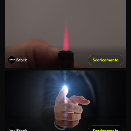
iStock
Scaricamento
iStock
Scaricamento