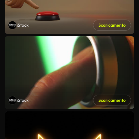
iStock
Scaricamento
iStock
Scaricamento