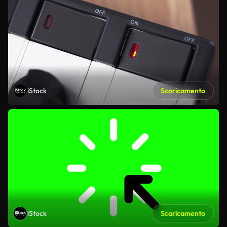
iStock
Scaricamento
iStock
Scaricamento