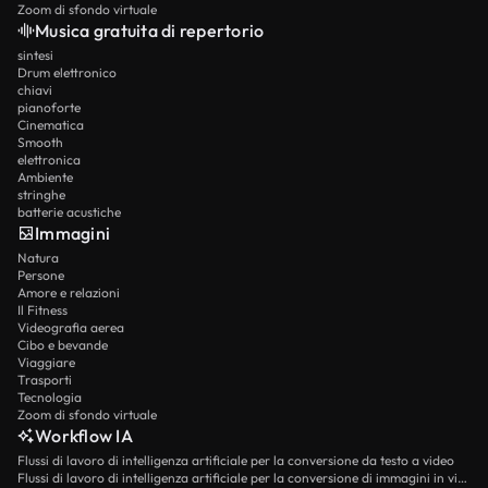
Zoom di sfondo virtuale
Musica gratuita di repertorio
sintesi
Drum elettronico
chiavi
pianoforte
Cinematica
Smooth
elettronica
Ambiente
stringhe
batterie acustiche
Immagini
Natura
Persone
Amore e relazioni
Il Fitness
Videografia aerea
Cibo e bevande
Viaggiare
Trasporti
Tecnologia
Zoom di sfondo virtuale
Workflow IA
Flussi di lavoro di intelligenza artificiale per la conversione da testo a video
Flussi di lavoro di intelligenza artificiale per la conversione di immagini in video