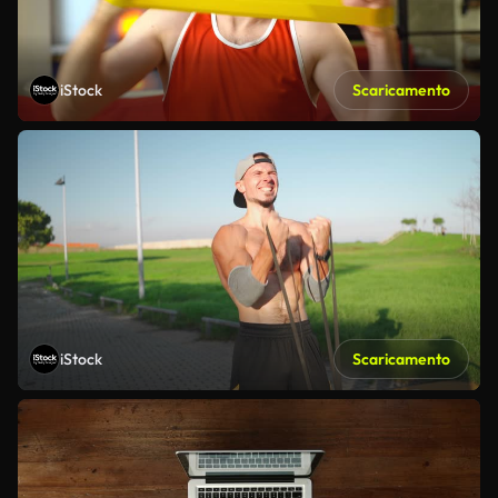
iStock
Scaricamento
iStock
Scaricamento