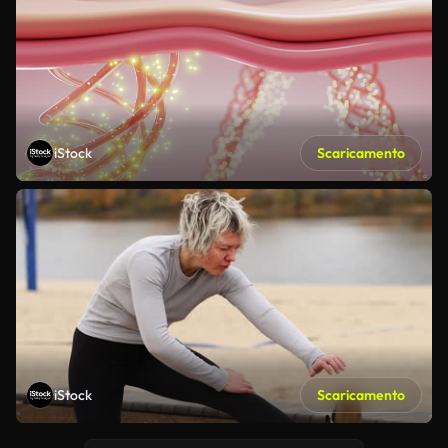
iStock
Scaricamento
iStock
Scaricamento