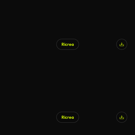
Ricrea
Ricrea