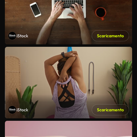
iStock
Scaricamento
iStock
Scaricamento