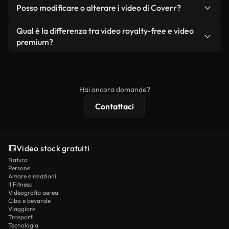
No. Nessuno dei nostri video gratuiti, siano essi
condizione che non si rivendano o ridistribuiscano
Posso modificare o alterare i video di Coverr?
reali o generati dall'intelligenza artificiale, include
i filmati stessi come prodotto a sé stante.
filigrane. Avrai a disposizione filmati puliti e pronti
Sì. Siete liberi di tagliare, ritagliare o remixare i
Qual è la differenza tra video royalty-free e video
all'uso.
nostri video. Assicuratevi solo che il prodotto
premium?
finale rispetti la nostra licenza e non venga
I video royalty-free includono i diritti commerciali,
ridistribuito come contenuto stock non riprodotto.
mentre i contenuti premium includono filmati
esclusivi, risoluzione 4K e protezioni di licenza
Hai ancora domande?
estese.
Contattaci
Video stock gratuiti
Natura
Persone
Amore e relazioni
Il Fitness
Videografia aerea
Cibo e bevande
Viaggiare
Trasporti
Tecnologia