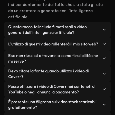
indipendentemente dal fatto che sia stata girata
da un creatore o generata con l'intelligenza
artificiale.
Questa raccolta include filmati reali o video
generati dall'intelligenza artificiale?
Entrambe. Si tratta di una libreria ibrida composta
L'utilizzo di questi video rallenterà il mio sito web?
da filmati reali, girati da persone, relativi a
flessibilità, e da video generati dall'intelligenza
Non se scegli le nostre versioni ottimizzate.
E se non riuscissi a trovare la scena flessibilità che
artificiale. Ogni video è chiaramente etichettato,
Offriamo formati leggeri e pronti per il web,
mi serve?
così saprai sempre cosa stai utilizzando.
progettati per l'utilizzo in background, che
Puoi crearne uno all'istante utilizzando Coverr AI
Devo citare la fonte quando utilizzo i video di
mantengono alta la qualità, riducono al minimo i
Studio. Ti basta descrivere la scena, ad esempio
Coverr?
tempi di caricamento e migliorano parametri
"flessibilità al tramonto", e lo Studio genererà in
come LCP.
Non è richiesto alcun riconoscimento dell'autore.
Posso utilizzare i video di Coverr nei contenuti di
pochi secondi un video personalizzato in
Tutti i video presenti nella nostra libreria sono
YouTube o negli annunci a pagamento?
conformità con i nostri standard di licenza.
esenti da diritti d'autore e possono essere utilizzati
Sì. Tutti i filmati di Coverr possono essere utilizzati
È presente una filigrana sui video stock scaricabili
senza citare il creatore, sebbene sia sempre
in video monetizzati su YouTube, promozioni sui
gratuitamente?
gradito.
social media e annunci pubblicitari per i clienti, a