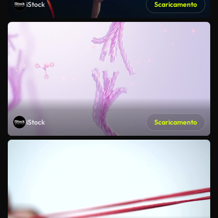
iStock
Scaricamento
iStock
Scaricamento