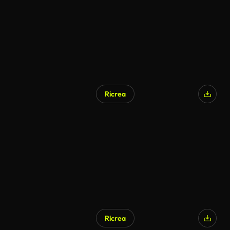
Ricrea
Ricrea