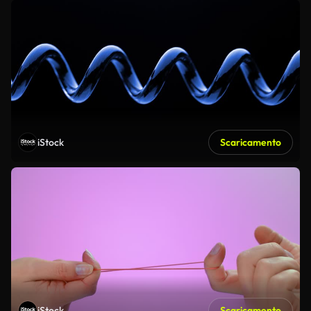
iStock
Scaricamento
iStock
Scaricamento