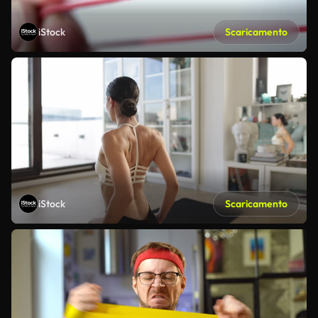
iStock
Scaricamento
iStock
Scaricamento