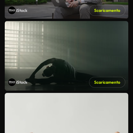
iStock
Scaricamento
iStock
Scaricamento