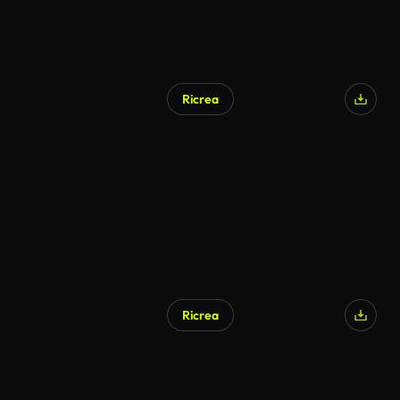
Ricrea
Ricrea