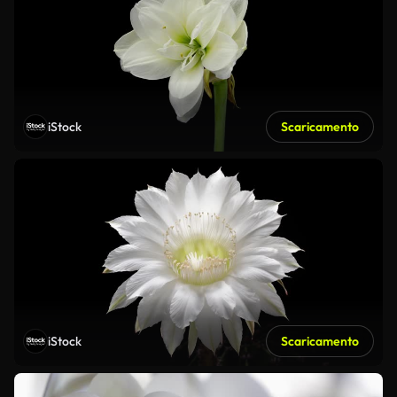
iStock
Scaricamento
iStock
Scaricamento