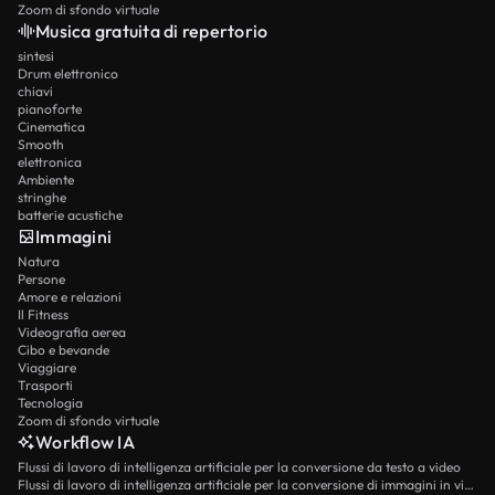
Zoom di sfondo virtuale
Musica gratuita di repertorio
sintesi
Drum elettronico
chiavi
pianoforte
Cinematica
Smooth
elettronica
Ambiente
stringhe
batterie acustiche
Immagini
Natura
Persone
Amore e relazioni
Il Fitness
Videografia aerea
Cibo e bevande
Viaggiare
Trasporti
Tecnologia
Zoom di sfondo virtuale
Workflow IA
Flussi di lavoro di intelligenza artificiale per la conversione da testo a video
Flussi di lavoro di intelligenza artificiale per la conversione di immagini in video