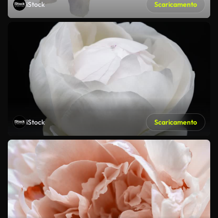
iStock
Scaricamento
iStock
Scaricamento