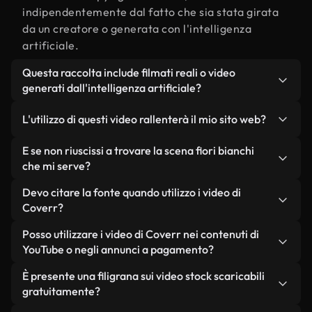
indipendentemente dal fatto che sia stata girata
da un creatore o generata con l'intelligenza
artificiale.
Questa raccolta include filmati reali o video
generati dall'intelligenza artificiale?
Entrambe. Si tratta di una libreria ibrida composta
L'utilizzo di questi video rallenterà il mio sito web?
da filmati reali, girati da persone, relativi a fiori
bianchi, e da video generati dall'intelligenza
Non se scegli le nostre versioni ottimizzate.
E se non riuscissi a trovare la scena fiori bianchi
artificiale. Ogni video è chiaramente etichettato,
Offriamo formati leggeri e pronti per il web,
che mi serve?
così saprai sempre cosa stai utilizzando.
progettati per l'utilizzo in background, che
Puoi crearne uno all'istante utilizzando Coverr AI
Devo citare la fonte quando utilizzo i video di
mantengono alta la qualità, riducono al minimo i
Studio. Ti basta descrivere la scena, ad esempio
Coverr?
tempi di caricamento e migliorano parametri
"fiori bianchi al tramonto", e lo Studio genererà in
come LCP.
Non è richiesto alcun riconoscimento dell'autore.
Posso utilizzare i video di Coverr nei contenuti di
pochi secondi un video personalizzato in
Tutti i video presenti nella nostra libreria sono
YouTube o negli annunci a pagamento?
conformità con i nostri standard di licenza.
esenti da diritti d'autore e possono essere utilizzati
Sì. Tutti i filmati di Coverr possono essere utilizzati
È presente una filigrana sui video stock scaricabili
senza citare il creatore, sebbene sia sempre
in video monetizzati su YouTube, promozioni sui
gratuitamente?
gradito.
social media e annunci pubblicitari per i clienti, a