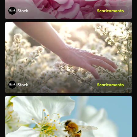
iStock
Scaricamento
iStock
Scaricamento