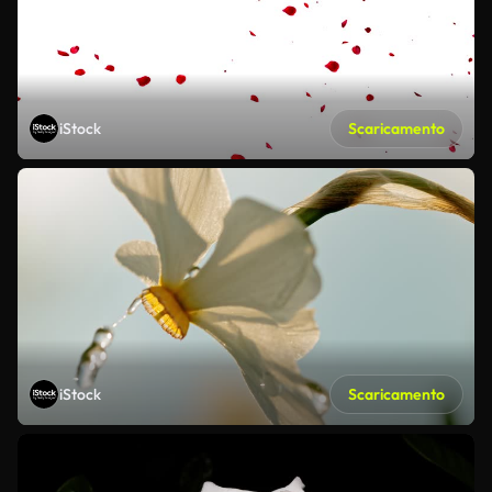
iStock
Scaricamento
iStock
Scaricamento