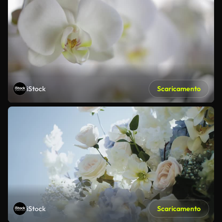
iStock
Scaricamento
iStock
Scaricamento