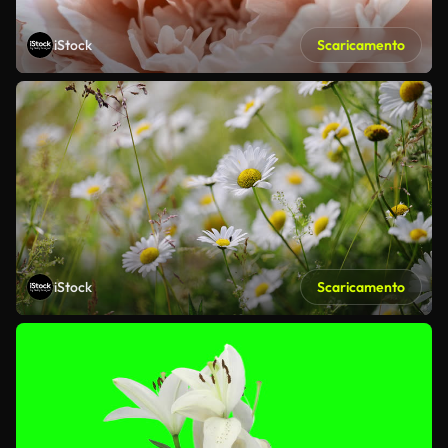
iStock
Scaricamento
iStock
Scaricamento