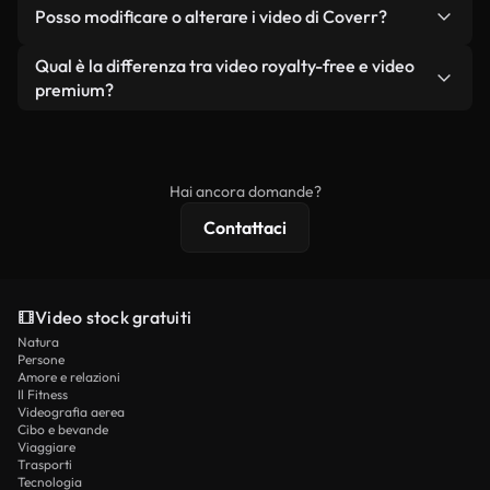
No. Nessuno dei nostri video gratuiti, siano essi
condizione che non si rivendano o ridistribuiscano
Posso modificare o alterare i video di Coverr?
reali o generati dall'intelligenza artificiale, include
i filmati stessi come prodotto a sé stante.
filigrane. Avrai a disposizione filmati puliti e pronti
Sì. Siete liberi di tagliare, ritagliare o remixare i
Qual è la differenza tra video royalty-free e video
all'uso.
nostri video. Assicuratevi solo che il prodotto
premium?
finale rispetti la nostra licenza e non venga
I video royalty-free includono i diritti commerciali,
ridistribuito come contenuto stock non riprodotto.
mentre i contenuti premium includono filmati
esclusivi, risoluzione 4K e protezioni di licenza
Hai ancora domande?
estese.
Contattaci
Video stock gratuiti
Natura
Persone
Amore e relazioni
Il Fitness
Videografia aerea
Cibo e bevande
Viaggiare
Trasporti
Tecnologia