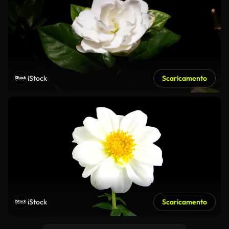
iStock
Scaricamento
iStock
Scaricamento