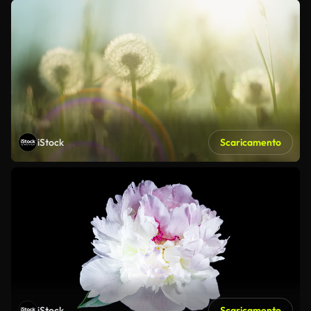
iStock
Scaricamento
iStock
Scaricamento