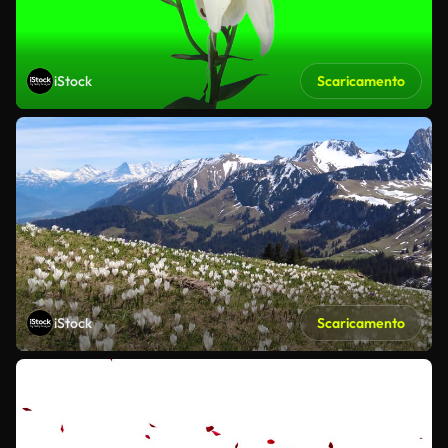
iStock
Scaricamento
iStock
Scaricamento