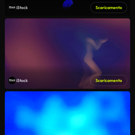
iStock
Scaricamento
iStock
Scaricamento