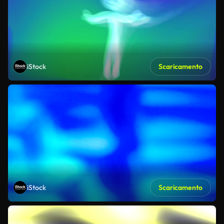
iStock
Scaricamento
iStock
Scaricamento