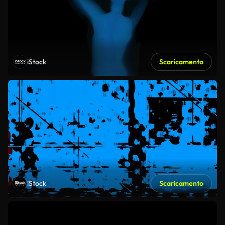
iStock
Scaricamento
iStock
Scaricamento