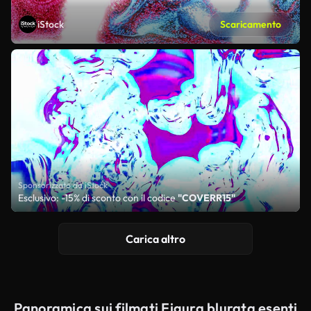
iStock
Scaricamento
Sponsorizzato da iStock
Esclusivo: -15% di sconto con il codice
"COVERR15"
Carica altro
Panoramica sui filmati Figura blurata esenti