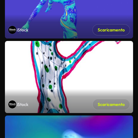
iStock
Scaricamento
iStock
Scaricamento