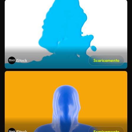
iStock
Scaricamento
iStock
Scaricamento