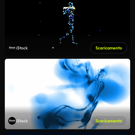
iStock
Scaricamento
iStock
Scaricamento