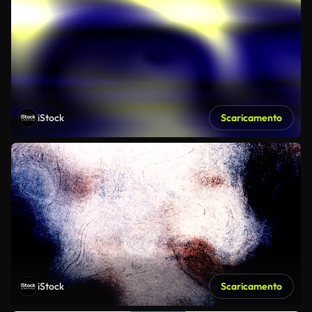
iStock
Scaricamento
iStock
Scaricamento