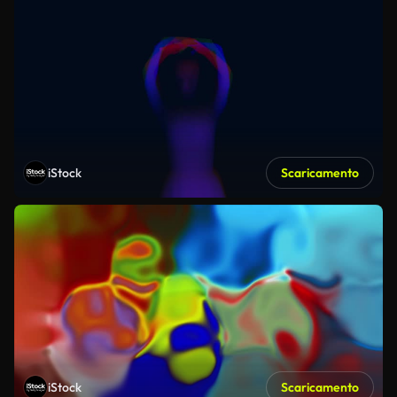
iStock
Scaricamento
iStock
Scaricamento