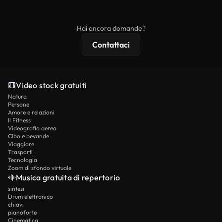
ridistribuito come contenuto stock non riprodotto.
mentre i contenuti premium includono filmati
esclusivi, risoluzione 4K e protezioni di licenza
Hai ancora domande?
estese.
Contattaci
Video stock gratuiti
Natura
Persone
Amore e relazioni
Il Fitness
Videografia aerea
Cibo e bevande
Viaggiare
Trasporti
Tecnologia
Zoom di sfondo virtuale
Musica gratuita di repertorio
sintesi
Drum elettronico
chiavi
pianoforte
Cinematica