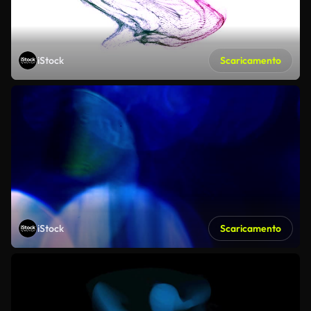
iStock
Scaricamento
iStock
Scaricamento