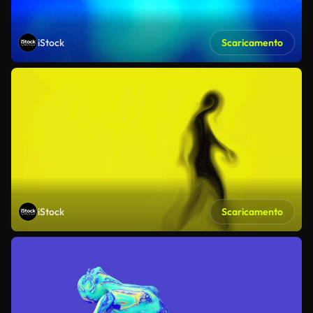
iStock
Scaricamento
iStock
Scaricamento