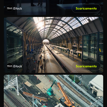
iStock
Scaricamento
iStock
Scaricamento