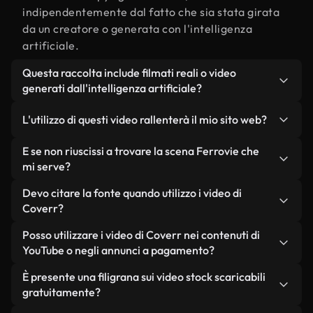
indipendentemente dal fatto che sia stata girata
da un creatore o generata con l'intelligenza
artificiale.
Questa raccolta include filmati reali o video
generati dall'intelligenza artificiale?
Entrambe. Si tratta di una libreria ibrida composta
L'utilizzo di questi video rallenterà il mio sito web?
da filmati reali, girati da persone, relativi a
Ferrovie, e da video generati dall'intelligenza
Non se scegli le nostre versioni ottimizzate.
E se non riuscissi a trovare la scena Ferrovie che
artificiale. Ogni video è chiaramente etichettato,
Offriamo formati leggeri e pronti per il web,
mi serve?
così saprai sempre cosa stai utilizzando.
progettati per l'utilizzo in background, che
Puoi crearne uno all'istante utilizzando Coverr AI
Devo citare la fonte quando utilizzo i video di
mantengono alta la qualità, riducono al minimo i
Studio. Ti basta descrivere la scena, ad esempio
Coverr?
tempi di caricamento e migliorano parametri
"Ferrovie al tramonto", e lo Studio genererà in
come LCP.
Non è richiesto alcun riconoscimento dell'autore.
Posso utilizzare i video di Coverr nei contenuti di
pochi secondi un video personalizzato in
Tutti i video presenti nella nostra libreria sono
YouTube o negli annunci a pagamento?
conformità con i nostri standard di licenza.
esenti da diritti d'autore e possono essere utilizzati
Sì. Tutti i filmati di Coverr possono essere utilizzati
È presente una filigrana sui video stock scaricabili
senza citare il creatore, sebbene sia sempre
in video monetizzati su YouTube, promozioni sui
gratuitamente?
gradito.
social media e annunci pubblicitari per i clienti, a