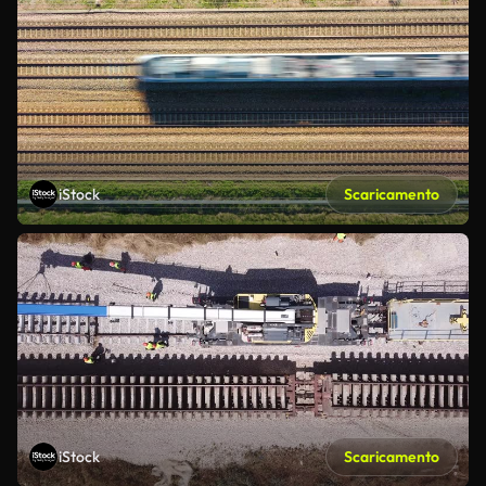
iStock
Scaricamento
iStock
Scaricamento