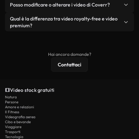
No. Nessuno dei nostri video gratuiti, siano essi
condizione che non si rivendano o ridistribuiscano
Posso modificare o alterare i video di Coverr?
reali o generati dall'intelligenza artificiale, include
i filmati stessi come prodotto a sé stante.
filigrane. Avrai a disposizione filmati puliti e pronti
Sì. Siete liberi di tagliare, ritagliare o remixare i
Qual è la differenza tra video royalty-free e video
all'uso.
nostri video. Assicuratevi solo che il prodotto
premium?
finale rispetti la nostra licenza e non venga
I video royalty-free includono i diritti commerciali,
ridistribuito come contenuto stock non riprodotto.
mentre i contenuti premium includono filmati
esclusivi, risoluzione 4K e protezioni di licenza
Hai ancora domande?
estese.
Contattaci
Video stock gratuiti
Natura
Persone
Amore e relazioni
Il Fitness
Videografia aerea
Cibo e bevande
Viaggiare
Trasporti
Tecnologia