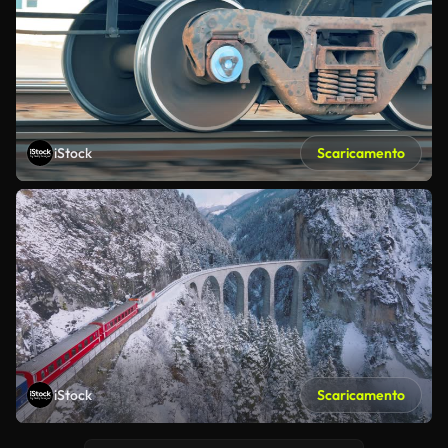
iStock
Scaricamento
iStock
Scaricamento