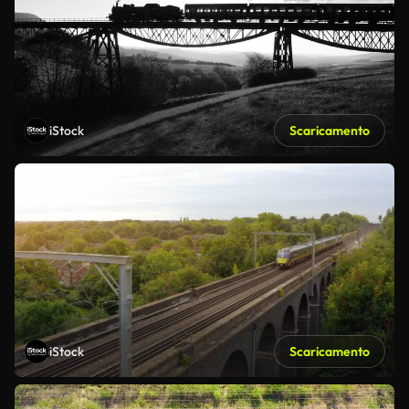
iStock
Scaricamento
iStock
Scaricamento