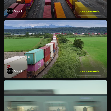
iStock
Scaricamento
iStock
Scaricamento