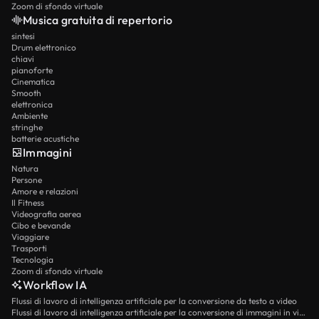
Zoom di sfondo virtuale
Musica gratuita di repertorio
sintesi
Drum elettronico
chiavi
pianoforte
Cinematica
Smooth
elettronica
Ambiente
stringhe
batterie acustiche
Immagini
Natura
Persone
Amore e relazioni
Il Fitness
Videografia aerea
Cibo e bevande
Viaggiare
Trasporti
Tecnologia
Zoom di sfondo virtuale
Workflow IA
Flussi di lavoro di intelligenza artificiale per la conversione da testo a video
Flussi di lavoro di intelligenza artificiale per la conversione di immagini in video