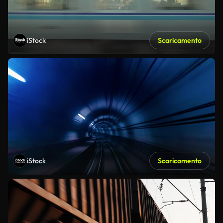
iStock
Scaricamento
iStock
Scaricamento