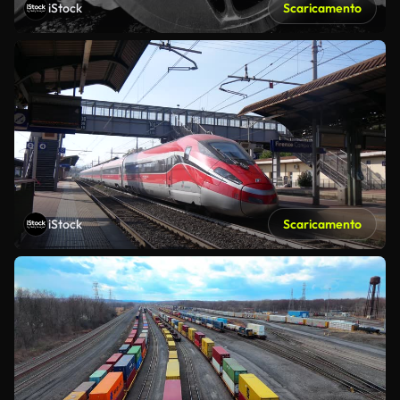
iStock
Scaricamento
iStock
Scaricamento