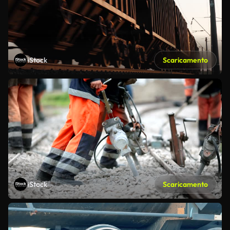
iStock
Scaricamento
iStock
Scaricamento