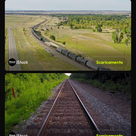
iStock
Scaricamento
iStock
Scaricamento