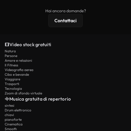
esclusivi, risoluzione 4K e protezioni di licenza
Hai ancora domande?
estese.
Contattaci
Video stock gratuiti
Natura
Persone
Amore e relazioni
Il Fitness
Videografia aerea
Cibo e bevande
Viaggiare
Trasporti
Tecnologia
Zoom di sfondo virtuale
Musica gratuita di repertorio
sintesi
Drum elettronico
chiavi
pianoforte
Cinematica
Smooth