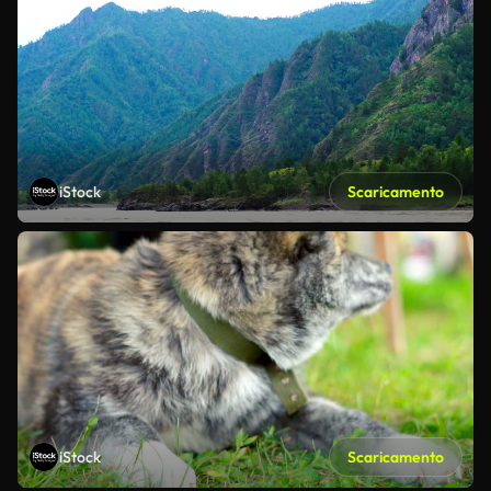
iStock
Scaricamento
iStock
Scaricamento