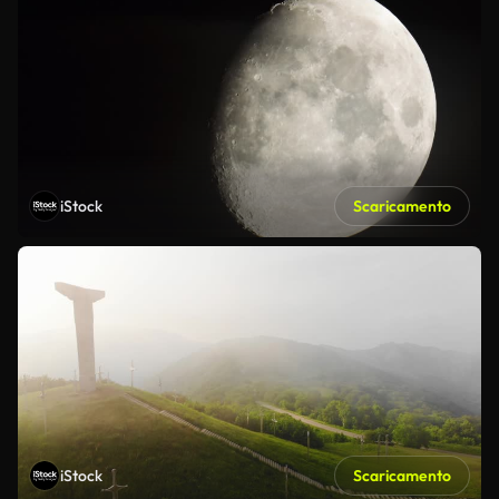
iStock
Scaricamento
iStock
Scaricamento