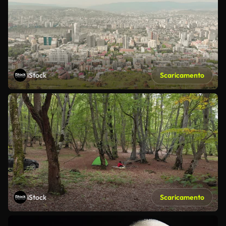
iStock
Scaricamento
iStock
Scaricamento