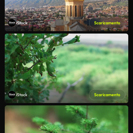
iStock
Scaricamento
iStock
Scaricamento