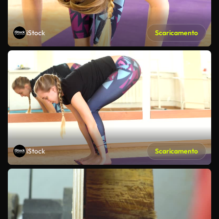
iStock
Scaricamento
iStock
Scaricamento