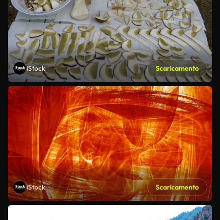
iStock
Scaricamento
iStock
Scaricamento