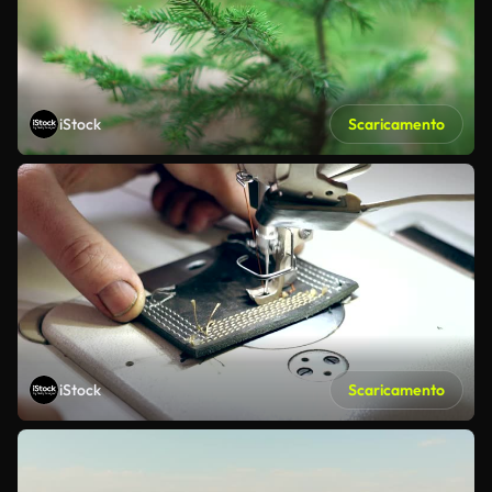
iStock
Scaricamento
iStock
Scaricamento