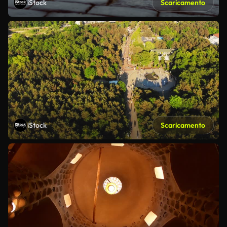
iStock
Scaricamento
iStock
Scaricamento