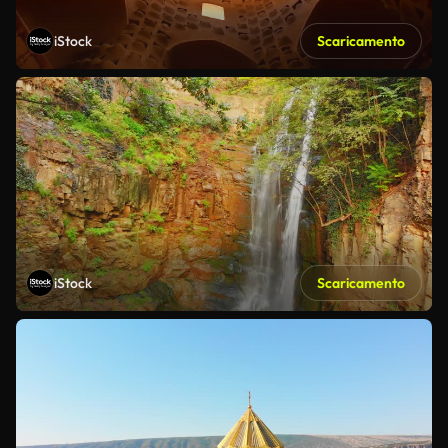
iStock
Scaricamento
iStock
Scaricamento