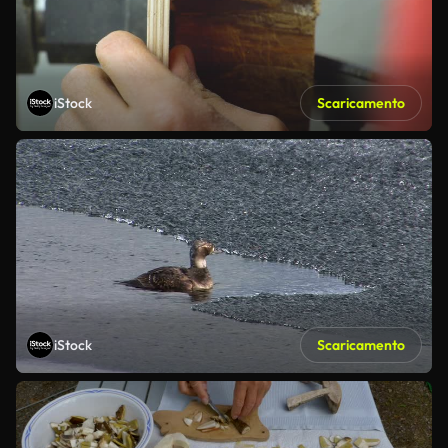
iStock
Scaricamento
iStock
Scaricamento