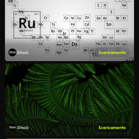
iStock
Scaricamento
iStock
Scaricamento