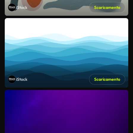
iStock
Scaricamento
iStock
Scaricamento