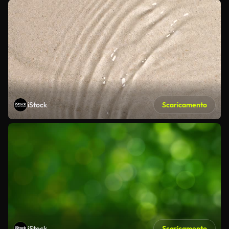
iStock
Scaricamento
iStock
Scaricamento