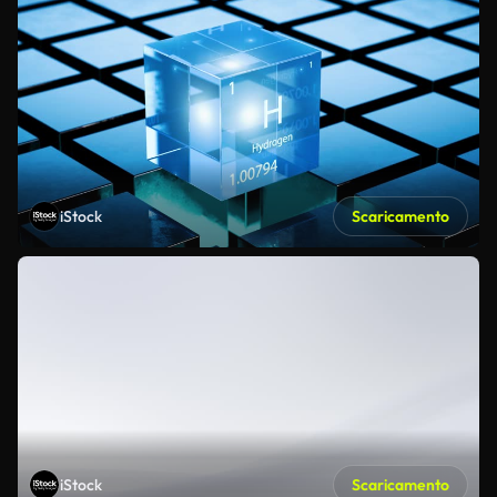
iStock
Scaricamento
iStock
Scaricamento