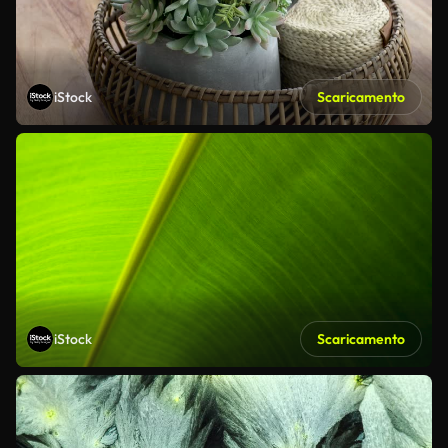
iStock
Scaricamento
iStock
Scaricamento