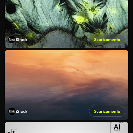
iStock
Scaricamento
iStock
Scaricamento