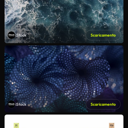
iStock
Scaricamento
iStock
Scaricamento