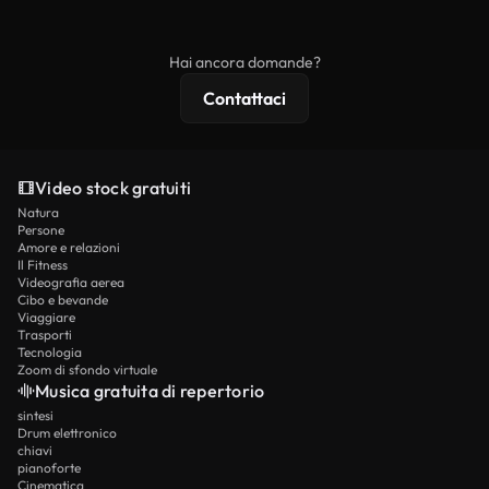
ridistribuito come contenuto stock non riprodotto.
mentre i contenuti premium includono filmati
esclusivi, risoluzione 4K e protezioni di licenza
Hai ancora domande?
estese.
Contattaci
Video stock gratuiti
Natura
Persone
Amore e relazioni
Il Fitness
Videografia aerea
Cibo e bevande
Viaggiare
Trasporti
Tecnologia
Zoom di sfondo virtuale
Musica gratuita di repertorio
sintesi
Drum elettronico
chiavi
pianoforte
Cinematica