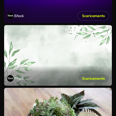
iStock
Scaricamento
iStock
Scaricamento