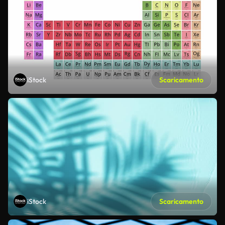
iStock
Scaricamento
iStock
Scaricamento