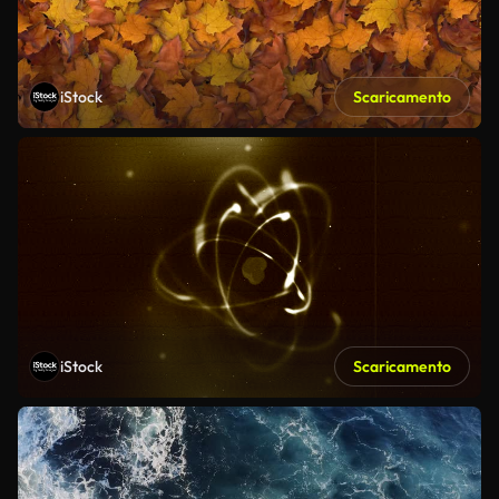
iStock
Scaricamento
iStock
Scaricamento