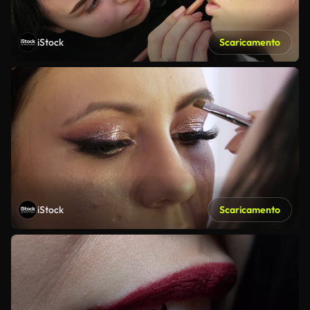
iStock
Scaricamento
iStock
Scaricamento