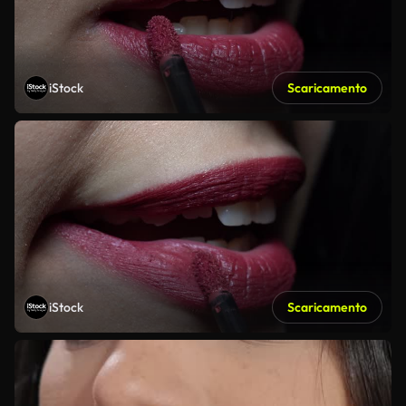
iStock
Scaricamento
iStock
Scaricamento