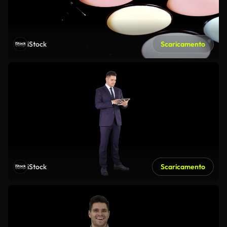
iStock
Scaricamento
iStock
Scaricamento