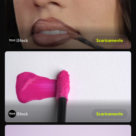
iStock
Scaricamento
iStock
Scaricamento