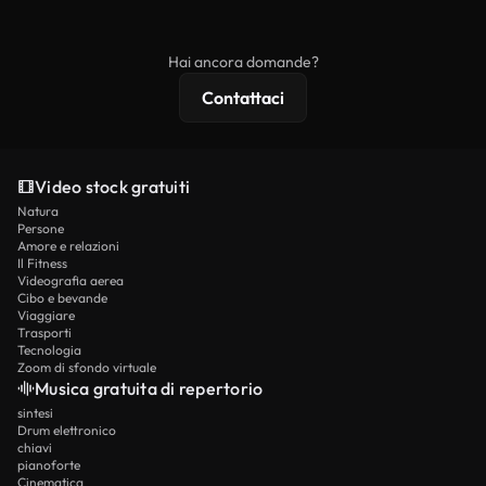
ridistribuito come contenuto stock non riprodotto.
mentre i contenuti premium includono filmati
esclusivi, risoluzione 4K e protezioni di licenza
Hai ancora domande?
estese.
Contattaci
Video stock gratuiti
Natura
Persone
Amore e relazioni
Il Fitness
Videografia aerea
Cibo e bevande
Viaggiare
Trasporti
Tecnologia
Zoom di sfondo virtuale
Musica gratuita di repertorio
sintesi
Drum elettronico
chiavi
pianoforte
Cinematica