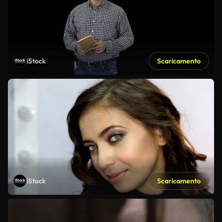
iStock
Scaricamento
iStock
Scaricamento