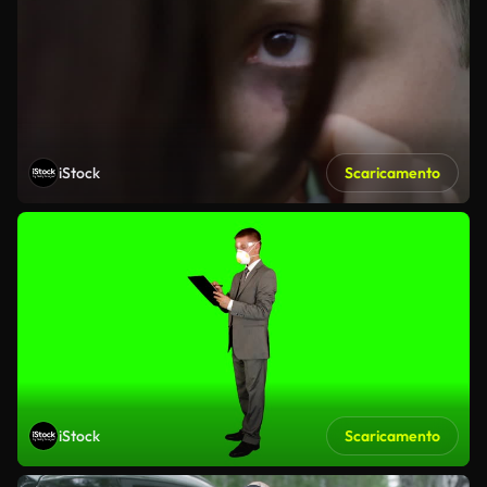
iStock
Scaricamento
iStock
Scaricamento