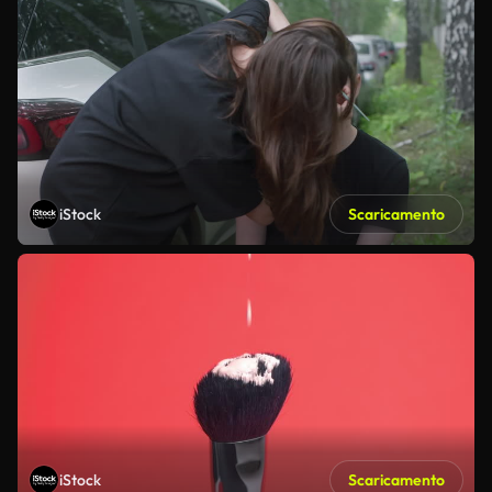
iStock
Scaricamento
iStock
Scaricamento