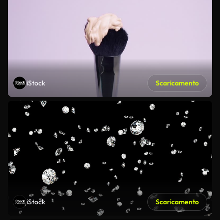
iStock
Scaricamento
iStock
Scaricamento