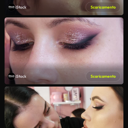
iStock
Scaricamento
iStock
Scaricamento