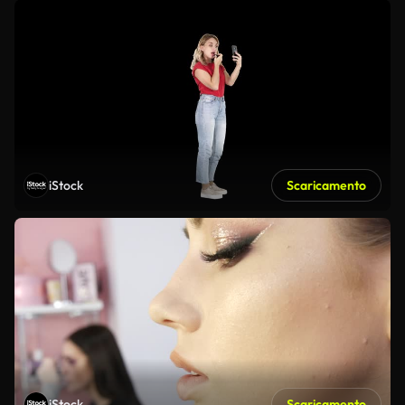
iStock
Scaricamento
iStock
Scaricamento