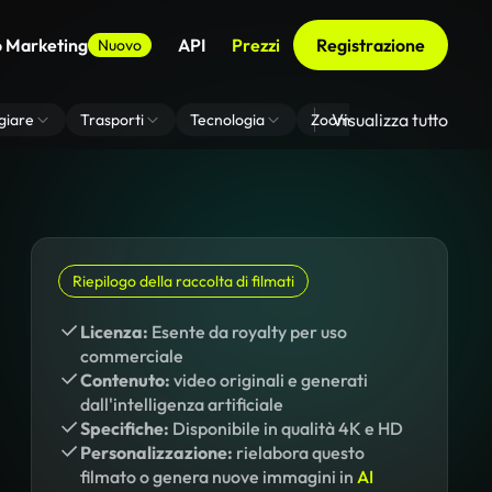
o Marketing
API
Prezzi
Registrazione
Nuovo
Visualizza tutto
giare
Trasporti
Tecnologia
Zoom Di Sfondo Virtuale
Riepilogo della raccolta di filmati
Licenza:
Esente da royalty per uso
commerciale
Contenuto:
video originali e generati
dall'intelligenza artificiale
Specifiche:
Disponibile in qualità 4K e HD
Personalizzazione:
rielabora questo
filmato o genera nuove immagini in
AI