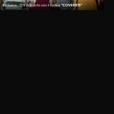
Sponsorizzato da iStock
Esclusivo: -15% di sconto con il codice
"COVERR15"