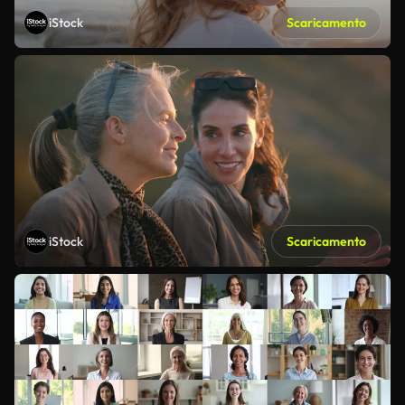
iStock
Scaricamento
iStock
Scaricamento