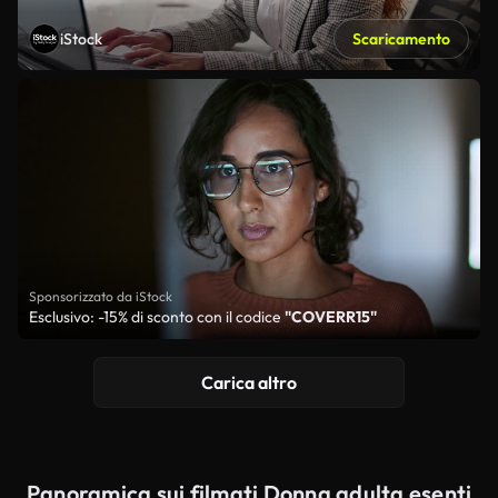
iStock
Scaricamento
Sponsorizzato da iStock
Esclusivo: -15% di sconto con il codice
"COVERR15"
Carica altro
Panoramica sui filmati Donna adulta esenti