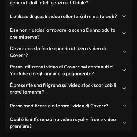
generati dall'intelligenza artificiale?
Entrambe. Si tratta di una libreria ibrida composta
L'utilizzo di questi video rallenterà il mio sito web?
da filmati reali, girati da persone, relativi a Donna
adulta, e da video generati dall'intelligenza
Non se scegli le nostre versioni ottimizzate.
E se non riuscissi a trovare la scena Donna adulta
artificiale. Ogni video è chiaramente etichettato,
Offriamo formati leggeri e pronti per il web,
che mi serve?
così saprai sempre cosa stai utilizzando.
progettati per l'utilizzo in background, che
Puoi crearne uno all'istante utilizzando Coverr AI
Devo citare la fonte quando utilizzo i video di
mantengono alta la qualità, riducono al minimo i
Studio. Ti basta descrivere la scena, ad esempio
Coverr?
tempi di caricamento e migliorano parametri
"Donna adulta al tramonto", e lo Studio genererà
come LCP.
Non è richiesto alcun riconoscimento dell'autore.
Posso utilizzare i video di Coverr nei contenuti di
in pochi secondi un video personalizzato in
Tutti i video presenti nella nostra libreria sono
YouTube o negli annunci a pagamento?
conformità con i nostri standard di licenza.
esenti da diritti d'autore e possono essere utilizzati
Sì. Tutti i filmati di Coverr possono essere utilizzati
È presente una filigrana sui video stock scaricabili
senza citare il creatore, sebbene sia sempre
in video monetizzati su YouTube, promozioni sui
gratuitamente?
gradito.
social media e annunci pubblicitari per i clienti, a
No. Nessuno dei nostri video gratuiti, siano essi
condizione che non si rivendano o ridistribuiscano
Posso modificare o alterare i video di Coverr?
reali o generati dall'intelligenza artificiale, include
i filmati stessi come prodotto a sé stante.
filigrane. Avrai a disposizione filmati puliti e pronti
Sì. Siete liberi di tagliare, ritagliare o remixare i
Qual è la differenza tra video royalty-free e video
all'uso.
nostri video. Assicuratevi solo che il prodotto
premium?
finale rispetti la nostra licenza e non venga
I video royalty-free includono i diritti commerciali,