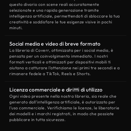
questo divario con scene reali accuratamente
selezionate e una rapida generazione tramite
intelligenza artificiale, permettendoti di sbloccare la tua
creatività e soddisfare le tue esigenze visive in pochi
minuti.
Social media e video di breve formato
La libreria di Coverr, ottimizzata per i social media, è
pensata per un coinvolgimento immediato. I nostri
formati verticali e ottimizzati per dispositivi mobili ti
aiutano a catturare l'attenzione nei primi tre secondi e a
rimanere fedele a TikTok, Reels e Shorts.
Licenza commerciale e diritti di utilizzo
Ogni video presente nella nostra libreria, sia reale che
generato dall'intelligenza artificiale, è autorizzato per
l'uso commerciale. Verifichiamo le licenze, le liberatorie
dei modelli e i marchi registrati, in modo che possiate
pubblicare in tutta sicurezza.