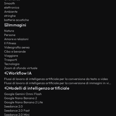
Smooth
elettronica
Ambiente
stringhe
batterie acustiche
Immagini
Natura
Persone
Amore e relazioni
Il Fitness
Videografia aerea
Cibo e bevande
Viaggiare
Trasporti
Tecnologia
Zoom di sfondo virtuale
Workflow IA
Flussi di lavoro di intelligenza artificiale per la conversione da testo a video
Flussi di lavoro di intelligenza artificiale per la conversione di immagini in video
Modelli di intelligenza artificiale
Google Gemini Omni Flash
Google Nano Banana 2
Google Nano Banana 2 Lite
Seedance 2.0
Seedance 2.0 Fast
Seedance 2.0 Mini