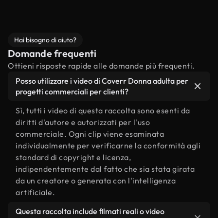
Hai bisogno di aiuto?
Domande frequenti
Ottieni risposte rapide alle domande più frequenti.
Posso utilizzare i video di Coverr Donna adulta per
progetti commerciali per clienti?
Sì, tutti i video di questa raccolta sono esenti da
diritti d'autore e autorizzati per l'uso
commerciale. Ogni clip viene esaminata
individualmente per verificarne la conformità agli
standard di copyright e licenza,
indipendentemente dal fatto che sia stata girata
da un creatore o generata con l'intelligenza
artificiale.
Questa raccolta include filmati reali o video