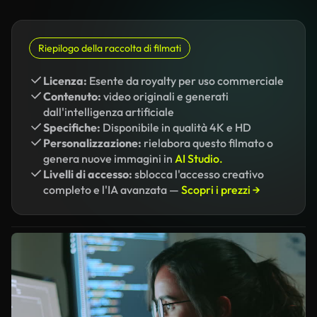
Riepilogo della raccolta di filmati
Licenza:
Esente da royalty per uso commerciale
Contenuto:
video originali e generati
dall'intelligenza artificiale
Specifiche:
Disponibile in qualità 4K e HD
Personalizzazione:
rielabora questo filmato o
genera nuove immagini in
AI Studio.
Livelli di accesso:
sblocca l'accesso creativo
completo e l'IA avanzata —
Scopri i prezzi →