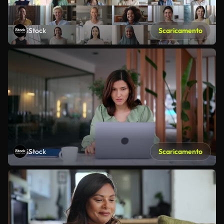
iStock
Scaricamento
iStock
Scaricamento