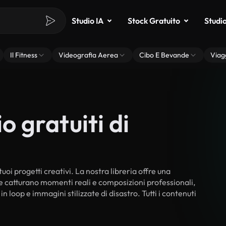
Studio IA
Stock Gratuito
Studi
Il Fitness
Videografia Aerea
Cibo E Bevande
Viag
o gratuiti di
tuoi progetti creativi. La nostra libreria offre una
he catturano momenti reali e composizioni professionali,
n loop e immagini stilizzate di disastro. Tutti i contenuti