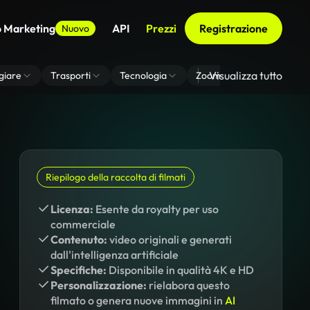
o Marketing
API
Prezzi
Registrazione
Nuovo
Visualizza tutto
giare
Trasporti
Tecnologia
Zoom Di Sfondo Virtuale
Riepilogo della raccolta di filmati
Licenza:
Esente da royalty per uso
commerciale
Contenuto:
video originali e generati
dall'intelligenza artificiale
Specifiche:
Disponibile in qualità 4K e HD
Personalizzazione:
rielabora questo
filmato o genera nuove immagini in
AI