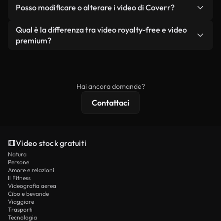
No. Nessuno dei nostri video gratuiti, siano essi
condizione che non si rivendano o ridistribuiscano
Posso modificare o alterare i video di Coverr?
reali o generati dall'intelligenza artificiale, include
i filmati stessi come prodotto a sé stante.
filigrane. Avrai a disposizione filmati puliti e pronti
Sì. Siete liberi di tagliare, ritagliare o remixare i
Qual è la differenza tra video royalty-free e video
all'uso.
nostri video. Assicuratevi solo che il prodotto
premium?
finale rispetti la nostra licenza e non venga
I video royalty-free includono i diritti commerciali,
ridistribuito come contenuto stock non riprodotto.
mentre i contenuti premium includono filmati
esclusivi, risoluzione 4K e protezioni di licenza
Hai ancora domande?
estese.
Contattaci
Video stock gratuiti
Natura
Persone
Amore e relazioni
Il Fitness
Videografia aerea
Cibo e bevande
Viaggiare
Trasporti
Tecnologia