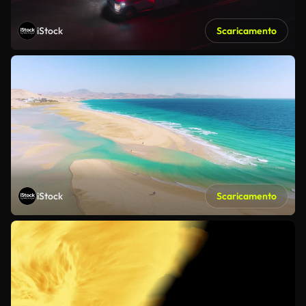
iStock
Scaricamento
iStock
Scaricamento