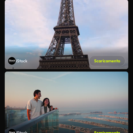
iStock
Scaricamento
iStock
Scaricamento