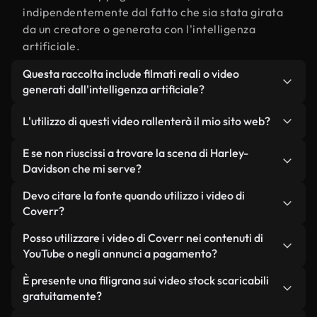
indipendentemente dal fatto che sia stata girata
da un creatore o generata con l'intelligenza
artificiale.
Questa raccolta include filmati reali o video
generati dall'intelligenza artificiale?
Entrambe. Si tratta di una libreria ibrida composta
L'utilizzo di questi video rallenterà il mio sito web?
da filmati reali, girati da persone, relativi a di
Harley-Davidson, e da video generati
Non se scegli le nostre versioni ottimizzate.
E se non riuscissi a trovare la scena di Harley-
dall'intelligenza artificiale. Ogni video è
Offriamo formati leggeri e pronti per il web,
Davidson che mi serve?
chiaramente etichettato, così saprai sempre cosa
progettati per l'utilizzo in background, che
Puoi crearne uno all'istante utilizzando Coverr AI
Devo citare la fonte quando utilizzo i video di
stai utilizzando.
mantengono alta la qualità, riducono al minimo i
Studio. Ti basta descrivere la scena, ad esempio
Coverr?
tempi di caricamento e migliorano parametri
"di Harley-Davidson al tramonto", e lo Studio
come LCP.
Non è richiesto alcun riconoscimento dell'autore.
Posso utilizzare i video di Coverr nei contenuti di
genererà in pochi secondi un video personalizzato
Tutti i video presenti nella nostra libreria sono
YouTube o negli annunci a pagamento?
in conformità con i nostri standard di licenza.
esenti da diritti d'autore e possono essere utilizzati
Sì. Tutti i filmati di Coverr possono essere utilizzati
È presente una filigrana sui video stock scaricabili
senza citare il creatore, sebbene sia sempre
in video monetizzati su YouTube, promozioni sui
gratuitamente?
gradito.
social media e annunci pubblicitari per i clienti, a