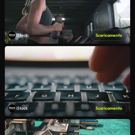
iStock
Scaricamento
iStock
Scaricamento