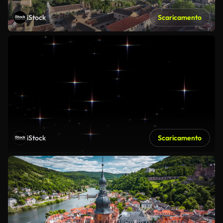
iStock
Scaricamento
iStock
Scaricamento