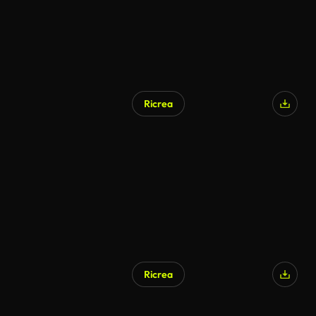
Ricrea
Ricrea