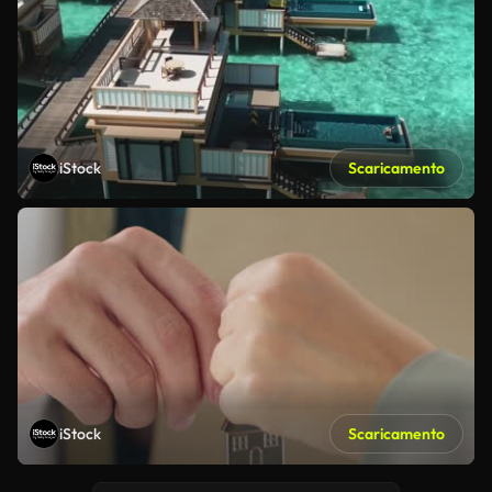
iStock
Scaricamento
iStock
Scaricamento