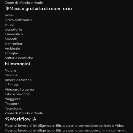
Zoom di sfondo virtuale
Musica gratuita di repertorio
sintesi
Drum elettronico
chiavi
pianoforte
Cinematica
Smooth
elettronica
Ambiente
stringhe
batterie acustiche
Immagini
Natura
Persone
Amore e relazioni
Il Fitness
Videografia aerea
Cibo e bevande
Viaggiare
Trasporti
Tecnologia
Zoom di sfondo virtuale
Workflow IA
Flussi di lavoro di intelligenza artificiale per la conversione da testo a video
Flussi di lavoro di intelligenza artificiale per la conversione di immagini in video