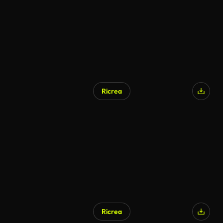
Ricrea
Ricrea