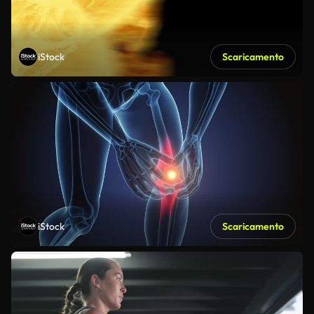
iStock
Scaricamento
iStock
Scaricamento