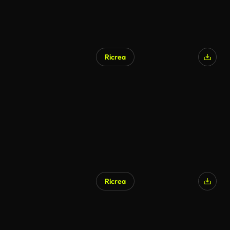
Ricrea
Ricrea