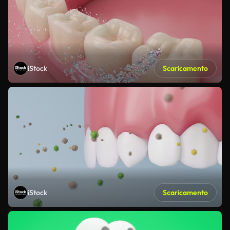
iStock
Scaricamento
iStock
Scaricamento