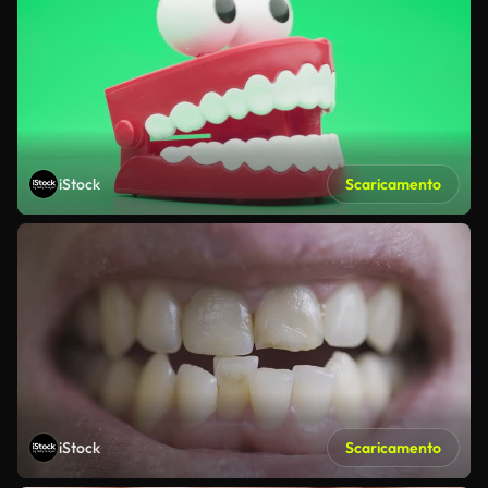
iStock
Scaricamento
iStock
Scaricamento