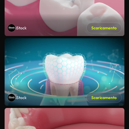
iStock
Scaricamento
iStock
Scaricamento