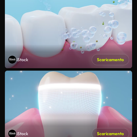
iStock
Scaricamento
iStock
Scaricamento