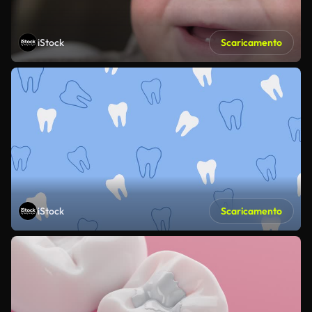
iStock
Scaricamento
iStock
Scaricamento