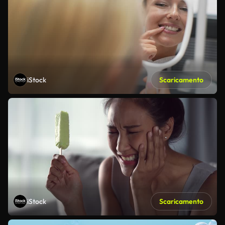
iStock
Scaricamento
iStock
Scaricamento