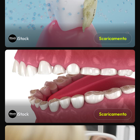
iStock
Scaricamento
iStock
Scaricamento