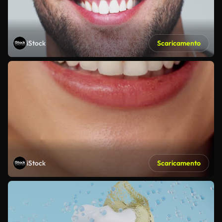
iStock
Scaricamento
iStock
Scaricamento