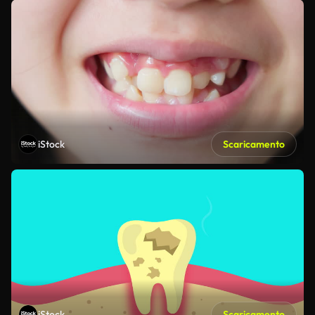
iStock
Scaricamento
iStock
Scaricamento