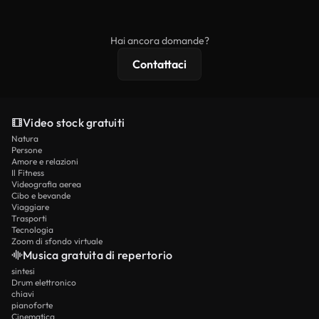
ridistribuito come contenuto stock non riprodotto.
mentre i contenuti premium includono filmati
esclusivi, risoluzione 4K e protezioni di licenza
Hai ancora domande?
estese.
Contattaci
Video stock gratuiti
Natura
Persone
Amore e relazioni
Il Fitness
Videografia aerea
Cibo e bevande
Viaggiare
Trasporti
Tecnologia
Zoom di sfondo virtuale
Musica gratuita di repertorio
sintesi
Drum elettronico
chiavi
pianoforte
Cinematica