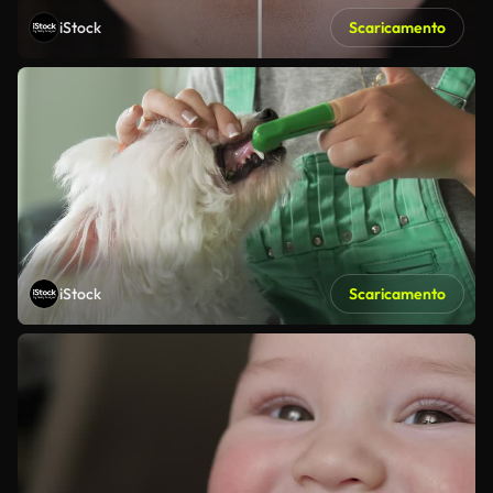
iStock
Scaricamento
iStock
Scaricamento