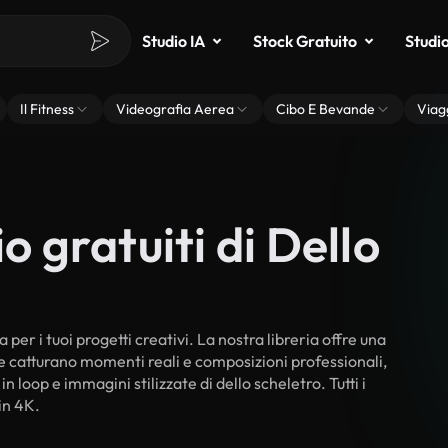
Studio IA
Stock Gratuito
Studi
Il Fitness
Videografia Aerea
Cibo E Bevande
Viag
o gratuiti di Dello
 per i tuoi progetti creativi. La nostra libreria offre una
he catturano momenti reali e composizioni professionali,
n loop e immagini stilizzate di dello scheletro. Tutti i
in 4K.