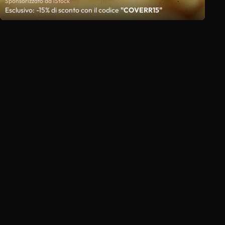
Sponsorizzato da iStock
Esclusivo: -15% di sconto con il codice
"COVERR15"