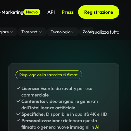
o Marketing
API
Prezzi
Registrazione
Nuovo
Visualizza tutto
giare
Trasporti
Tecnologia
Zoom Di Sfondo Virtuale
Riepilogo della raccolta di filmati
Licenza:
Esente da royalty per uso
commerciale
Contenuto:
video originali e generati
dall'intelligenza artificiale
Specifiche:
Disponibile in qualità 4K e HD
Personalizzazione:
rielabora questo
filmato o genera nuove immagini in
AI