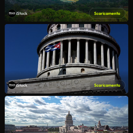
iStock
Scaricamento
iStock
Scaricamento