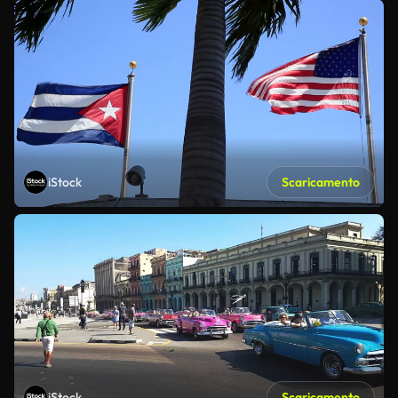
iStock
Scaricamento
iStock
Scaricamento