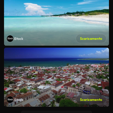
iStock
Scaricamento
iStock
Scaricamento