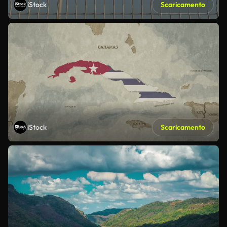
iStock
Scaricamento
iStock
Scaricamento