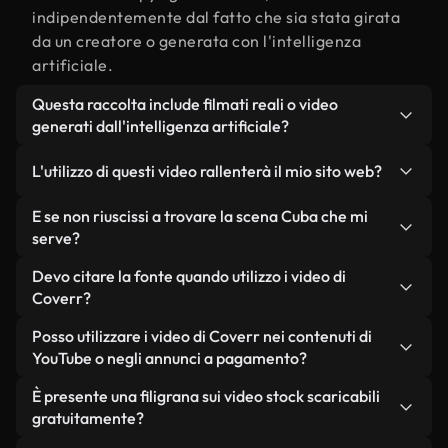
indipendentemente dal fatto che sia stata girata
da un creatore o generata con l'intelligenza
artificiale.
Questa raccolta include filmati reali o video
generati dall'intelligenza artificiale?
Entrambe. Si tratta di una libreria ibrida composta
L'utilizzo di questi video rallenterà il mio sito web?
da filmati reali, girati da persone, relativi a Cuba, e
da video generati dall'intelligenza artificiale. Ogni
Non se scegli le nostre versioni ottimizzate.
E se non riuscissi a trovare la scena Cuba che mi
video è chiaramente etichettato, così saprai
Offriamo formati leggeri e pronti per il web,
serve?
sempre cosa stai utilizzando.
progettati per l'utilizzo in background, che
Puoi crearne uno all'istante utilizzando Coverr AI
Devo citare la fonte quando utilizzo i video di
mantengono alta la qualità, riducono al minimo i
Studio. Ti basta descrivere la scena, ad esempio
Coverr?
tempi di caricamento e migliorano parametri
"Cuba al tramonto", e lo Studio genererà in pochi
come LCP.
Non è richiesto alcun riconoscimento dell'autore.
Posso utilizzare i video di Coverr nei contenuti di
secondi un video personalizzato in conformità con
Tutti i video presenti nella nostra libreria sono
YouTube o negli annunci a pagamento?
i nostri standard di licenza.
esenti da diritti d'autore e possono essere utilizzati
Sì. Tutti i filmati di Coverr possono essere utilizzati
È presente una filigrana sui video stock scaricabili
senza citare il creatore, sebbene sia sempre
in video monetizzati su YouTube, promozioni sui
gratuitamente?
gradito.
social media e annunci pubblicitari per i clienti, a