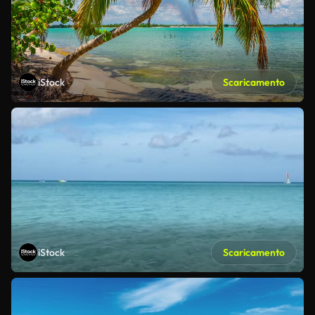
iStock
Scaricamento
iStock
Scaricamento