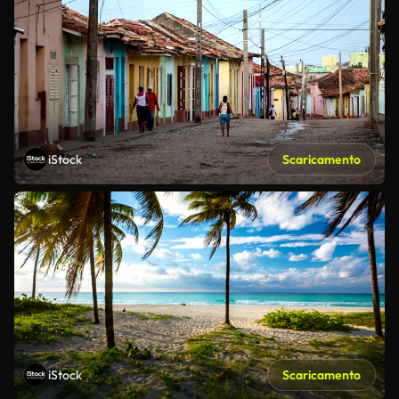
iStock
Scaricamento
iStock
Scaricamento