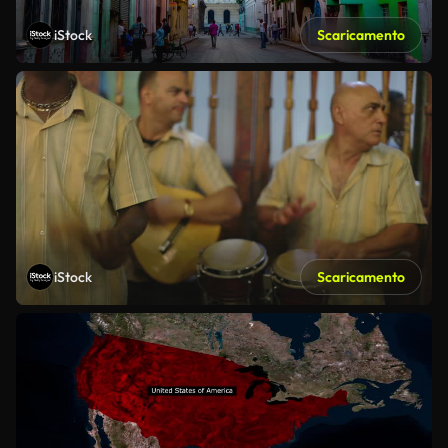
iStock
Scaricamento
iStock
Scaricamento