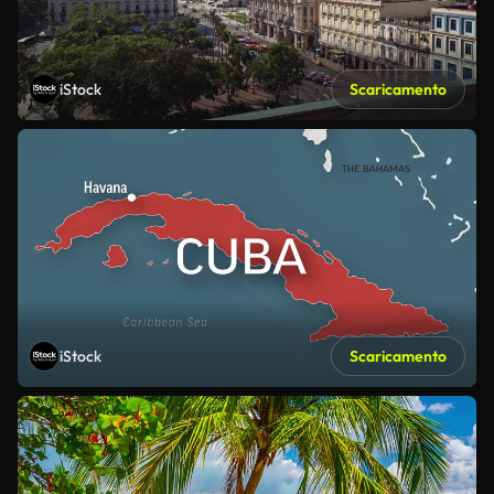
iStock
Scaricamento
iStock
Scaricamento