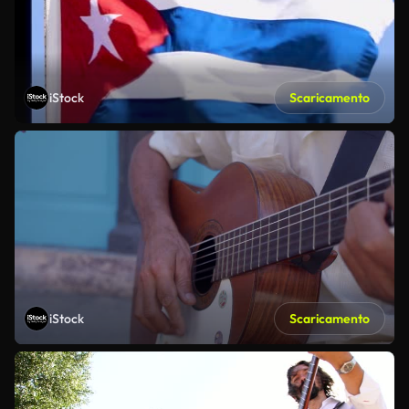
iStock
Scaricamento
iStock
Scaricamento