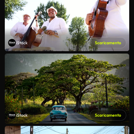
iStock
Scaricamento
iStock
Scaricamento