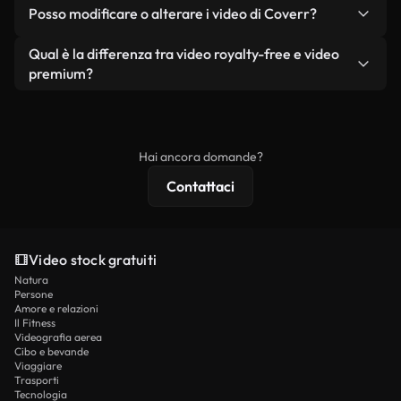
No. Nessuno dei nostri video gratuiti, siano essi
condizione che non si rivendano o ridistribuiscano
Posso modificare o alterare i video di Coverr?
reali o generati dall'intelligenza artificiale, include
i filmati stessi come prodotto a sé stante.
filigrane. Avrai a disposizione filmati puliti e pronti
Sì. Siete liberi di tagliare, ritagliare o remixare i
Qual è la differenza tra video royalty-free e video
all'uso.
nostri video. Assicuratevi solo che il prodotto
premium?
finale rispetti la nostra licenza e non venga
I video royalty-free includono i diritti commerciali,
ridistribuito come contenuto stock non riprodotto.
mentre i contenuti premium includono filmati
esclusivi, risoluzione 4K e protezioni di licenza
Hai ancora domande?
estese.
Contattaci
Video stock gratuiti
Natura
Persone
Amore e relazioni
Il Fitness
Videografia aerea
Cibo e bevande
Viaggiare
Trasporti
Tecnologia