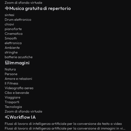
Zoom di sfondo virtuale
Musica gratuita di repertorio
sintesi
Drum elettronico
chiavi
pianoforte
Cinematica
Smooth
elettronica
Ambiente
stringhe
batterie acustiche
Immagini
Natura
Persone
Amore e relazioni
Il Fitness
Videografia aerea
Cibo e bevande
Viaggiare
Trasporti
Tecnologia
Zoom di sfondo virtuale
Workflow IA
Flussi di lavoro di intelligenza artificiale per la conversione da testo a video
Flussi di lavoro di intelligenza artificiale per la conversione di immagini in video