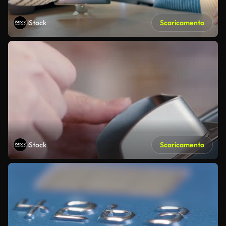
iStock
Scaricamento
iStock
Scaricamento