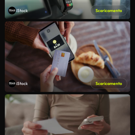
iStock
Scaricamento
iStock
Scaricamento