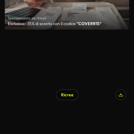
Sponsorizzato da iStock
Esclusivo: -15% di sconto con il codice
"COVERR15"
Ricrea