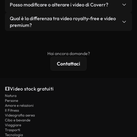
No. Nessuno dei nostri video gratuiti, siano essi
condizione che non si rivendano o ridistribuiscano
Posso modificare o alterare i video di Coverr?
reali o generati dall'intelligenza artificiale, include
i filmati stessi come prodotto a sé stante.
filigrane. Avrai a disposizione filmati puliti e pronti
Sì. Siete liberi di tagliare, ritagliare o remixare i
Qual è la differenza tra video royalty-free e video
all'uso.
nostri video. Assicuratevi solo che il prodotto
premium?
finale rispetti la nostra licenza e non venga
I video royalty-free includono i diritti commerciali,
ridistribuito come contenuto stock non riprodotto.
mentre i contenuti premium includono filmati
esclusivi, risoluzione 4K e protezioni di licenza
Hai ancora domande?
estese.
Contattaci
Video stock gratuiti
Natura
Persone
Amore e relazioni
Il Fitness
Videografia aerea
Cibo e bevande
Viaggiare
Trasporti
Tecnologia