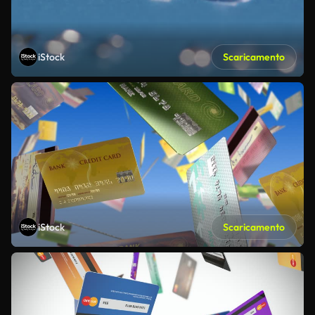
iStock
Scaricamento
iStock
Scaricamento