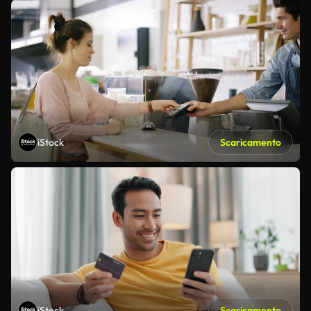
iStock
Scaricamento
iStock
Scaricamento