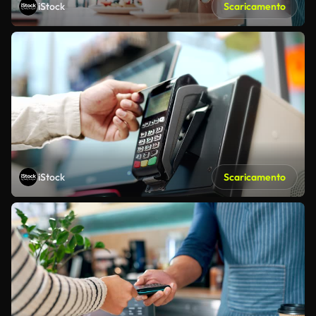
iStock
Scaricamento
iStock
Scaricamento