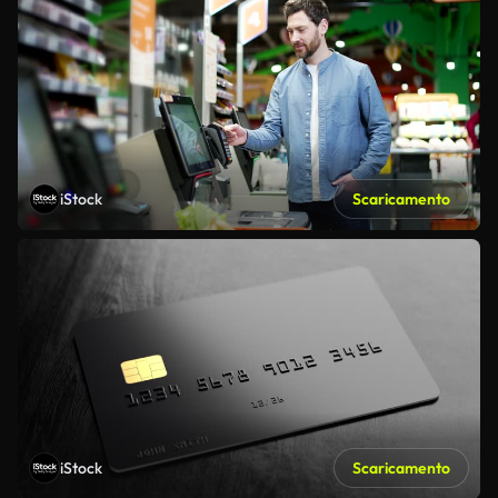
iStock
Scaricamento
iStock
Scaricamento