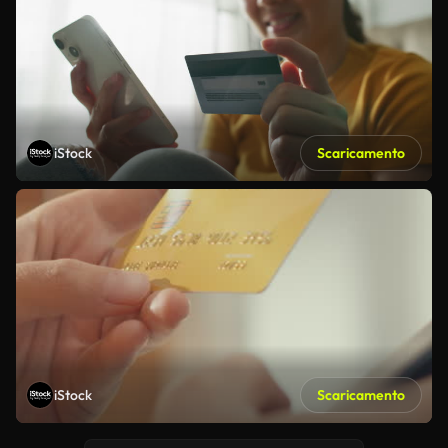
iStock
Scaricamento
iStock
Scaricamento