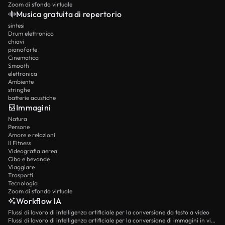
Zoom di sfondo virtuale
Musica gratuita di repertorio
sintesi
Drum elettronico
chiavi
pianoforte
Cinematica
Smooth
elettronica
Ambiente
stringhe
batterie acustiche
Immagini
Natura
Persone
Amore e relazioni
Il Fitness
Videografia aerea
Cibo e bevande
Viaggiare
Trasporti
Tecnologia
Zoom di sfondo virtuale
Workflow IA
Flussi di lavoro di intelligenza artificiale per la conversione da testo a video
Flussi di lavoro di intelligenza artificiale per la conversione di immagini in video