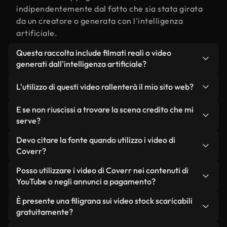
indipendentemente dal fatto che sia stata girata
da un creatore o generata con l'intelligenza
artificiale.
Questa raccolta include filmati reali o video
generati dall'intelligenza artificiale?
Entrambe. Si tratta di una libreria ibrida composta
L'utilizzo di questi video rallenterà il mio sito web?
da filmati reali, girati da persone, relativi a
credito, e da video generati dall'intelligenza
Non se scegli le nostre versioni ottimizzate.
E se non riuscissi a trovare la scena credito che mi
artificiale. Ogni video è chiaramente etichettato,
Offriamo formati leggeri e pronti per il web,
serve?
così saprai sempre cosa stai utilizzando.
progettati per l'utilizzo in background, che
Puoi crearne uno all'istante utilizzando Coverr AI
Devo citare la fonte quando utilizzo i video di
mantengono alta la qualità, riducono al minimo i
Studio. Ti basta descrivere la scena, ad esempio
Coverr?
tempi di caricamento e migliorano parametri
"credito al tramonto", e lo Studio genererà in pochi
come LCP.
Non è richiesto alcun riconoscimento dell'autore.
Posso utilizzare i video di Coverr nei contenuti di
secondi un video personalizzato in conformità con
Tutti i video presenti nella nostra libreria sono
YouTube o negli annunci a pagamento?
i nostri standard di licenza.
esenti da diritti d'autore e possono essere utilizzati
Sì. Tutti i filmati di Coverr possono essere utilizzati
È presente una filigrana sui video stock scaricabili
senza citare il creatore, sebbene sia sempre
in video monetizzati su YouTube, promozioni sui
gratuitamente?
gradito.
social media e annunci pubblicitari per i clienti, a