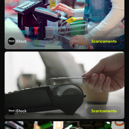
iStock
Scaricamento
iStock
Scaricamento