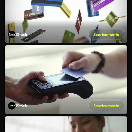
iStock
Scaricamento
iStock
Scaricamento