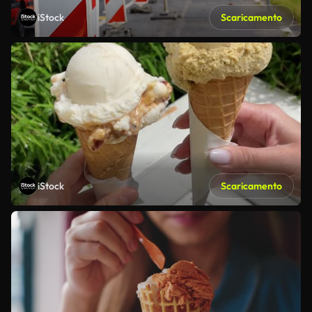
iStock
Scaricamento
iStock
Scaricamento