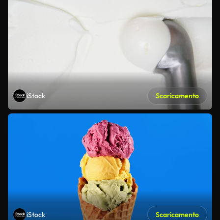
iStock
Scaricamento
iStock
Scaricamento