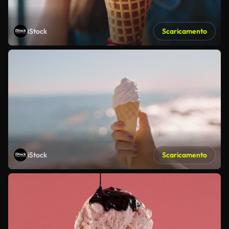
iStock
Scaricamento
iStock
Scaricamento