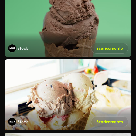
iStock
Scaricamento
iStock
Scaricamento