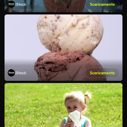
iStock
Scaricamento
iStock
Scaricamento