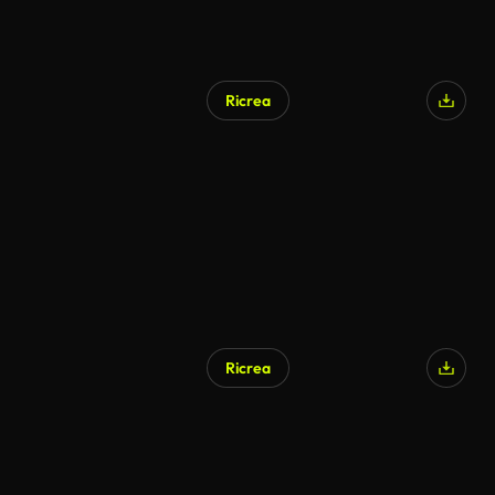
Ricrea
Ricrea