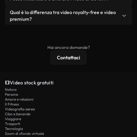
reali o generati dall'intelligenza artificiale, include
i filmati stessi come prodotto a sé stante.
filigrane. Avrai a disposizione filmati puliti e pronti
Sì. Siete liberi di tagliare, ritagliare o remixare i
Qual è la differenza tra video royalty-free e video
all'uso.
nostri video. Assicuratevi solo che il prodotto
premium?
finale rispetti la nostra licenza e non venga
I video royalty-free includono i diritti commerciali,
ridistribuito come contenuto stock non riprodotto.
mentre i contenuti premium includono filmati
esclusivi, risoluzione 4K e protezioni di licenza
Hai ancora domande?
estese.
Contattaci
Video stock gratuiti
Natura
Persone
Amore e relazioni
Il Fitness
Videografia aerea
Cibo e bevande
Viaggiare
Trasporti
Tecnologia
Zoom di sfondo virtuale