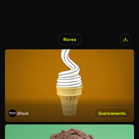
Ricrea
iStock
Scaricamento