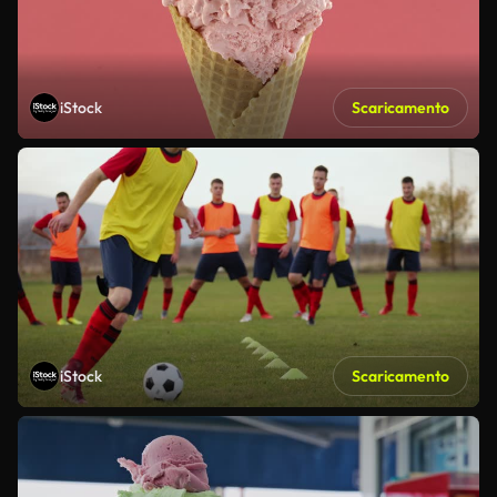
iStock
Scaricamento
iStock
Scaricamento