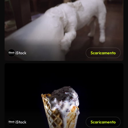
iStock
Scaricamento
iStock
Scaricamento