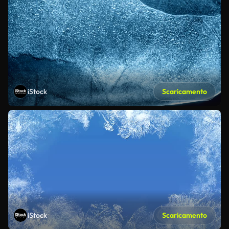
iStock
Scaricamento
iStock
Scaricamento