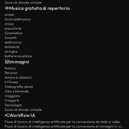
Zoom di sfondo virtuale
Musica gratuita di repertorio
sintesi
Drum elettronico
chiavi
pianoforte
Cinematica
Smooth
elettronica
Ambiente
stringhe
batterie acustiche
Immagini
Natura
Persone
Amore e relazioni
Il Fitness
Videografia aerea
Cibo e bevande
Viaggiare
Trasporti
Tecnologia
Zoom di sfondo virtuale
Workflow IA
Flussi di lavoro di intelligenza artificiale per la conversione da testo a video
Flussi di lavoro di intelligenza artificiale per la conversione di immagini in video