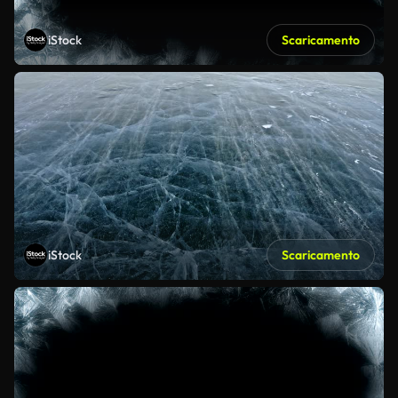
iStock
Scaricamento
iStock
Scaricamento