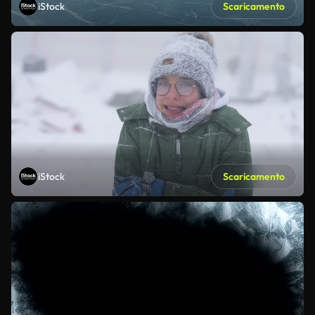
iStock
Scaricamento
iStock
Scaricamento