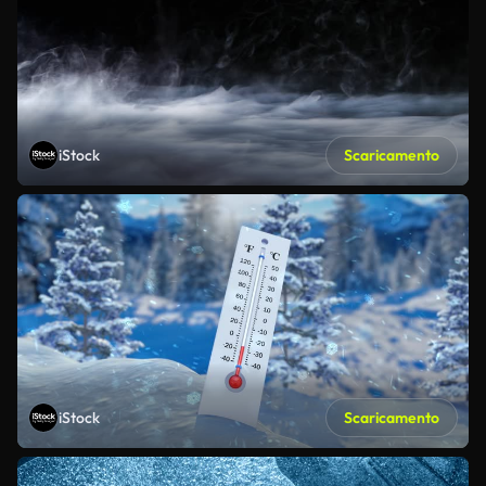
iStock
Scaricamento
iStock
Scaricamento