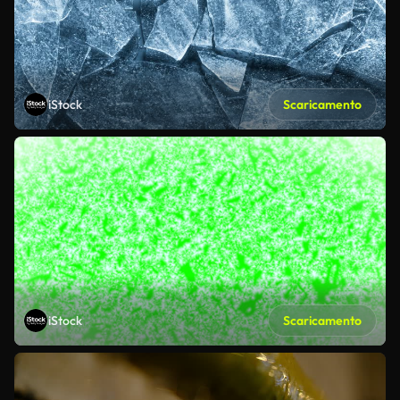
iStock
Scaricamento
iStock
Scaricamento