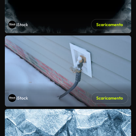
iStock
Scaricamento
iStock
Scaricamento