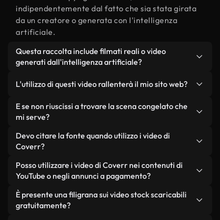
indipendentemente dal fatto che sia stata girata
da un creatore o generata con l'intelligenza
artificiale.
Questa raccolta include filmati reali o video
generati dall'intelligenza artificiale?
Entrambe. Si tratta di una libreria ibrida composta
L'utilizzo di questi video rallenterà il mio sito web?
da filmati reali, girati da persone, relativi a
congelato, e da video generati dall'intelligenza
Non se scegli le nostre versioni ottimizzate.
E se non riuscissi a trovare la scena congelato che
artificiale. Ogni video è chiaramente etichettato,
Offriamo formati leggeri e pronti per il web,
mi serve?
così saprai sempre cosa stai utilizzando.
progettati per l'utilizzo in background, che
Puoi crearne uno all'istante utilizzando Coverr AI
Devo citare la fonte quando utilizzo i video di
mantengono alta la qualità, riducono al minimo i
Studio. Ti basta descrivere la scena, ad esempio
Coverr?
tempi di caricamento e migliorano parametri
"congelato al tramonto", e lo Studio genererà in
come LCP.
Non è richiesto alcun riconoscimento dell'autore.
Posso utilizzare i video di Coverr nei contenuti di
pochi secondi un video personalizzato in
Tutti i video presenti nella nostra libreria sono
YouTube o negli annunci a pagamento?
conformità con i nostri standard di licenza.
esenti da diritti d'autore e possono essere utilizzati
Sì. Tutti i filmati di Coverr possono essere utilizzati
È presente una filigrana sui video stock scaricabili
senza citare il creatore, sebbene sia sempre
in video monetizzati su YouTube, promozioni sui
gratuitamente?
gradito.
social media e annunci pubblicitari per i clienti, a