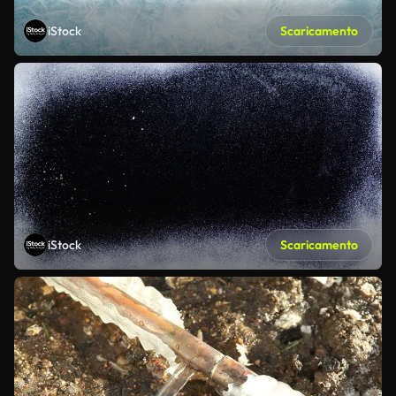
iStock
Scaricamento
iStock
Scaricamento