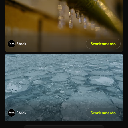
iStock
Scaricamento
iStock
Scaricamento