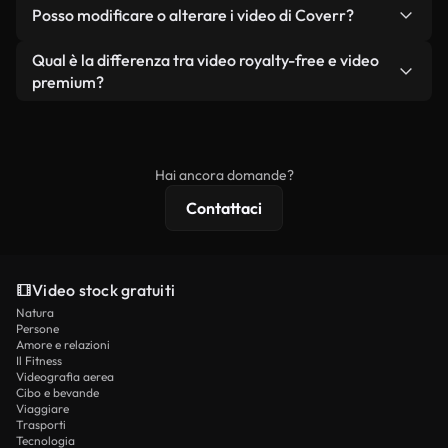
No. Nessuno dei nostri video gratuiti, siano essi
condizione che non si rivendano o ridistribuiscano
Posso modificare o alterare i video di Coverr?
reali o generati dall'intelligenza artificiale, include
i filmati stessi come prodotto a sé stante.
filigrane. Avrai a disposizione filmati puliti e pronti
Sì. Siete liberi di tagliare, ritagliare o remixare i
Qual è la differenza tra video royalty-free e video
all'uso.
nostri video. Assicuratevi solo che il prodotto
premium?
finale rispetti la nostra licenza e non venga
I video royalty-free includono i diritti commerciali,
ridistribuito come contenuto stock non riprodotto.
mentre i contenuti premium includono filmati
esclusivi, risoluzione 4K e protezioni di licenza
Hai ancora domande?
estese.
Contattaci
Video stock gratuiti
Natura
Persone
Amore e relazioni
Il Fitness
Videografia aerea
Cibo e bevande
Viaggiare
Trasporti
Tecnologia