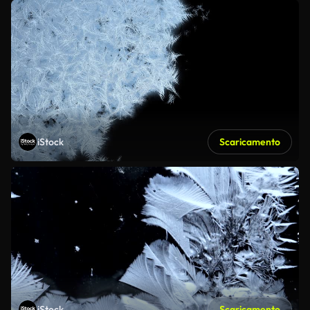
iStock
Scaricamento
iStock
Scaricamento