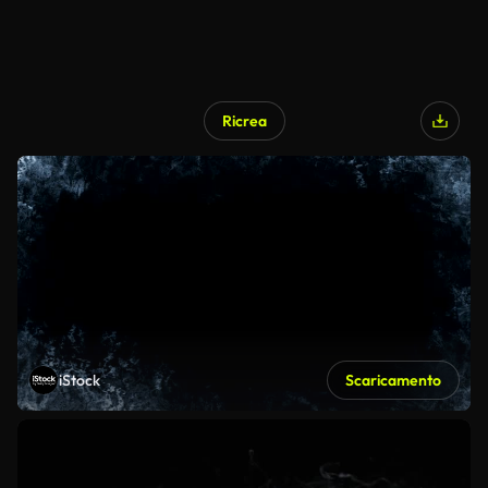
Ricrea
iStock
Scaricamento