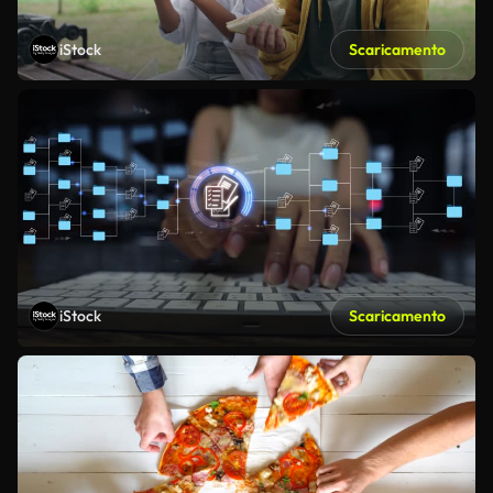
iStock
Scaricamento
iStock
Scaricamento