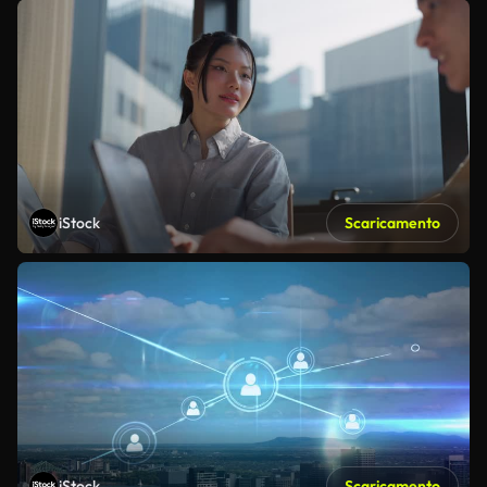
iStock
Scaricamento
iStock
Scaricamento