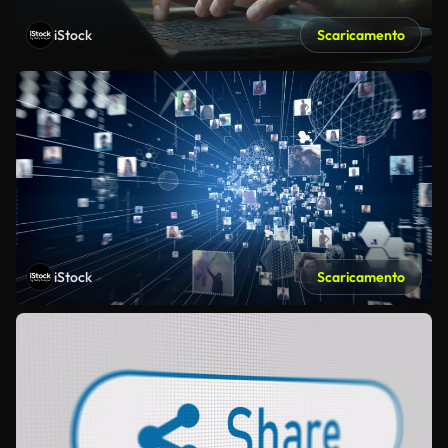
iStock
Scaricamento
iStock
Scaricamento