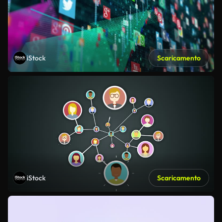
iStock
Scaricamento
iStock
Scaricamento