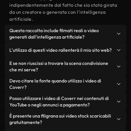
indipendentemente dal fatto che sia stata girata
da un creatore o generata con l'intelligenza
artificiale.
Questa raccolta include filmati reali o video
generati dall'intelligenza artificiale?
Entrambe. Si tratta di una libreria ibrida composta
L'utilizzo di questi video rallenterà il mio sito web?
da filmati reali, girati da persone, relativi a
condivisione, e da video generati dall'intelligenza
Non se scegli le nostre versioni ottimizzate.
E se non riuscissi a trovare la scena condivisione
artificiale. Ogni video è chiaramente etichettato,
Offriamo formati leggeri e pronti per il web,
che mi serve?
così saprai sempre cosa stai utilizzando.
progettati per l'utilizzo in background, che
Puoi crearne uno all'istante utilizzando Coverr AI
Devo citare la fonte quando utilizzo i video di
mantengono alta la qualità, riducono al minimo i
Studio. Ti basta descrivere la scena, ad esempio
Coverr?
tempi di caricamento e migliorano parametri
"condivisione al tramonto", e lo Studio genererà in
come LCP.
Non è richiesto alcun riconoscimento dell'autore.
Posso utilizzare i video di Coverr nei contenuti di
pochi secondi un video personalizzato in
Tutti i video presenti nella nostra libreria sono
YouTube o negli annunci a pagamento?
conformità con i nostri standard di licenza.
esenti da diritti d'autore e possono essere utilizzati
Sì. Tutti i filmati di Coverr possono essere utilizzati
È presente una filigrana sui video stock scaricabili
senza citare il creatore, sebbene sia sempre
in video monetizzati su YouTube, promozioni sui
gratuitamente?
gradito.
social media e annunci pubblicitari per i clienti, a