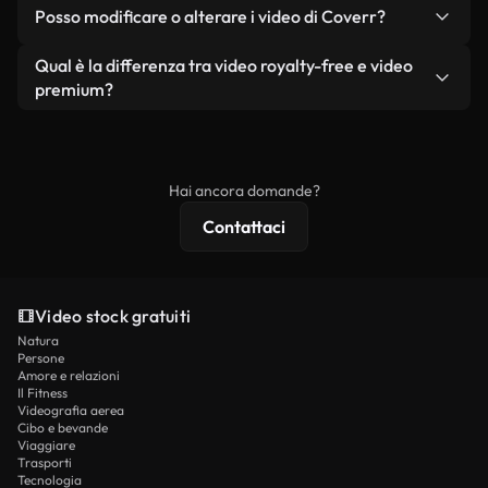
No. Nessuno dei nostri video gratuiti, siano essi
condizione che non si rivendano o ridistribuiscano
Posso modificare o alterare i video di Coverr?
reali o generati dall'intelligenza artificiale, include
i filmati stessi come prodotto a sé stante.
filigrane. Avrai a disposizione filmati puliti e pronti
Sì. Siete liberi di tagliare, ritagliare o remixare i
Qual è la differenza tra video royalty-free e video
all'uso.
nostri video. Assicuratevi solo che il prodotto
premium?
finale rispetti la nostra licenza e non venga
I video royalty-free includono i diritti commerciali,
ridistribuito come contenuto stock non riprodotto.
mentre i contenuti premium includono filmati
esclusivi, risoluzione 4K e protezioni di licenza
Hai ancora domande?
estese.
Contattaci
Video stock gratuiti
Natura
Persone
Amore e relazioni
Il Fitness
Videografia aerea
Cibo e bevande
Viaggiare
Trasporti
Tecnologia