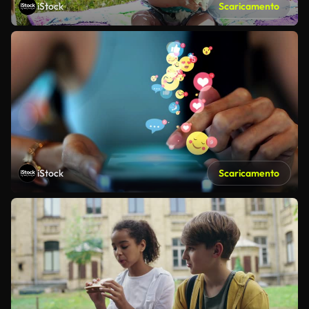
iStock
Scaricamento
iStock
Scaricamento