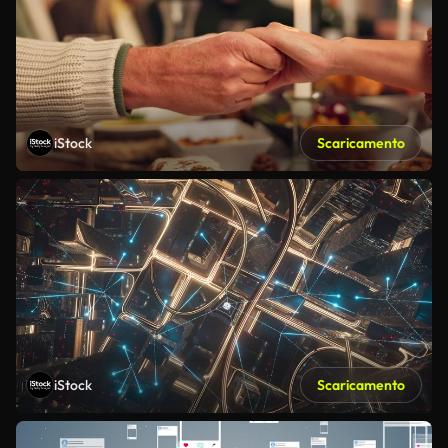
iStock
Scaricamento
iStock
Scaricamento