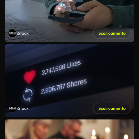
iStock
Scaricamento
iStock
Scaricamento