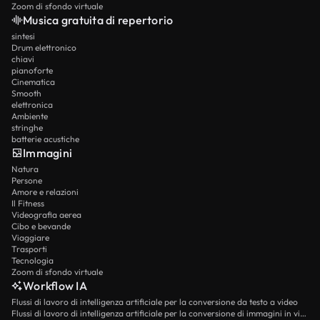
Zoom di sfondo virtuale
Musica gratuita di repertorio
sintesi
Drum elettronico
chiavi
pianoforte
Cinematica
Smooth
elettronica
Ambiente
stringhe
batterie acustiche
Immagini
Natura
Persone
Amore e relazioni
Il Fitness
Videografia aerea
Cibo e bevande
Viaggiare
Trasporti
Tecnologia
Zoom di sfondo virtuale
Workflow IA
Flussi di lavoro di intelligenza artificiale per la conversione da testo a video
Flussi di lavoro di intelligenza artificiale per la conversione di immagini in video