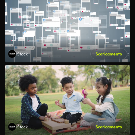
iStock
Scaricamento
iStock
Scaricamento