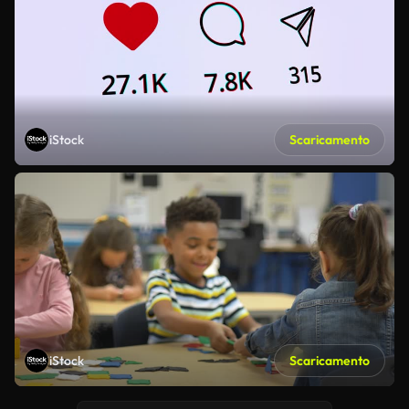
iStock
Scaricamento
iStock
Scaricamento