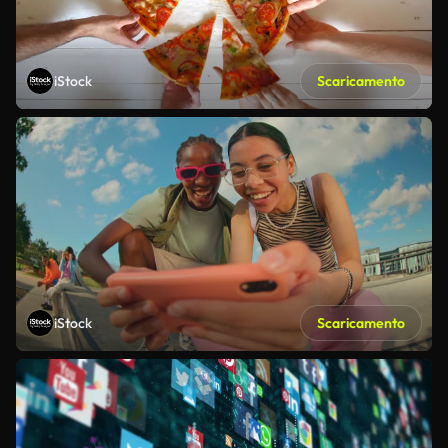
iStock
Scaricamento
iStock
Scaricamento