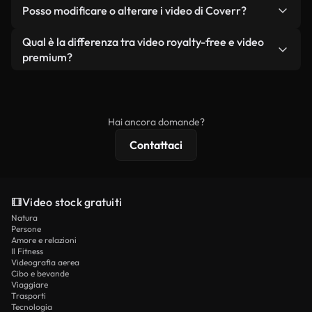
No. Nessuno dei nostri video gratuiti, siano essi
condizione che non si rivendano o ridistribuiscano
Posso modificare o alterare i video di Coverr?
reali o generati dall'intelligenza artificiale, include
i filmati stessi come prodotto a sé stante.
filigrane. Avrai a disposizione filmati puliti e pronti
Sì. Siete liberi di tagliare, ritagliare o remixare i
Qual è la differenza tra video royalty-free e video
all'uso.
nostri video. Assicuratevi solo che il prodotto
premium?
finale rispetti la nostra licenza e non venga
I video royalty-free includono i diritti commerciali,
ridistribuito come contenuto stock non riprodotto.
mentre i contenuti premium includono filmati
esclusivi, risoluzione 4K e protezioni di licenza
Hai ancora domande?
estese.
Contattaci
Video stock gratuiti
Natura
Persone
Amore e relazioni
Il Fitness
Videografia aerea
Cibo e bevande
Viaggiare
Trasporti
Tecnologia