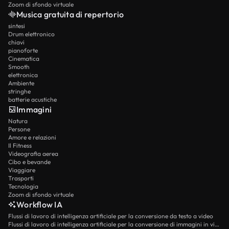
Zoom di sfondo virtuale
Musica gratuita di repertorio
sintesi
Drum elettronico
chiavi
pianoforte
Cinematica
Smooth
elettronica
Ambiente
stringhe
batterie acustiche
Immagini
Natura
Persone
Amore e relazioni
Il Fitness
Videografia aerea
Cibo e bevande
Viaggiare
Trasporti
Tecnologia
Zoom di sfondo virtuale
Workflow IA
Flussi di lavoro di intelligenza artificiale per la conversione da testo a video
Flussi di lavoro di intelligenza artificiale per la conversione di immagini in video