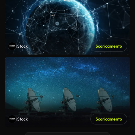
iStock
Scaricamento
iStock
Scaricamento