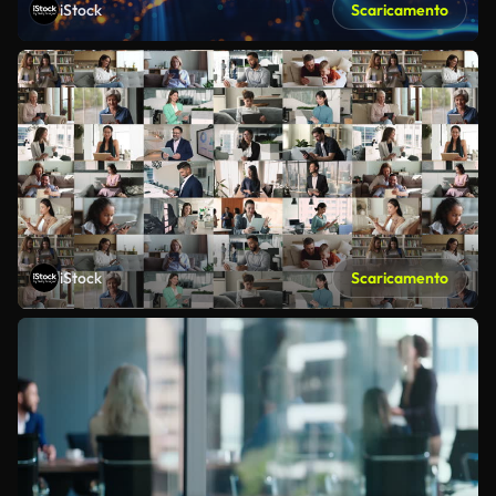
iStock
Scaricamento
iStock
Scaricamento