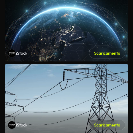
iStock
Scaricamento
iStock
Scaricamento