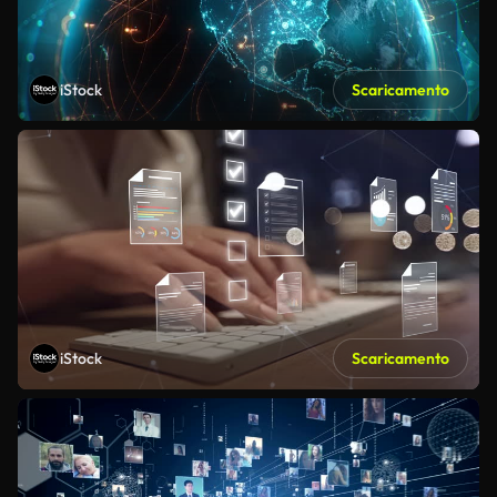
iStock
Scaricamento
iStock
Scaricamento