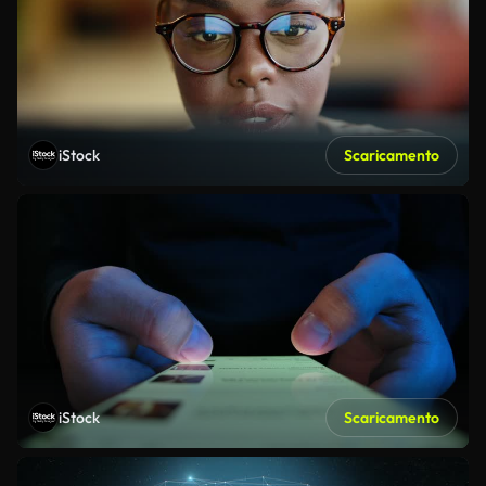
iStock
Scaricamento
iStock
Scaricamento