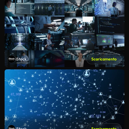
iStock
Scaricamento
iStock
Scaricamento