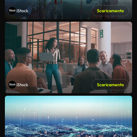
iStock
Scaricamento
iStock
Scaricamento