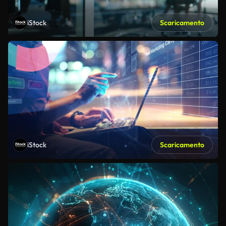
iStock
Scaricamento
iStock
Scaricamento