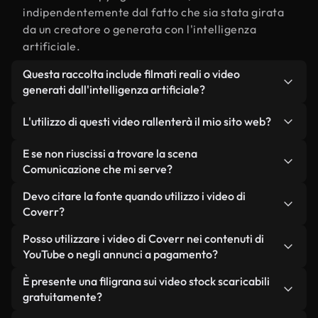
indipendentemente dal fatto che sia stata girata
da un creatore o generata con l'intelligenza
artificiale.
Questa raccolta include filmati reali o video
generati dall'intelligenza artificiale?
Entrambe. Si tratta di una libreria ibrida composta
L'utilizzo di questi video rallenterà il mio sito web?
da filmati reali, girati da persone, relativi a
Comunicazione, e da video generati
Non se scegli le nostre versioni ottimizzate.
E se non riuscissi a trovare la scena
dall'intelligenza artificiale. Ogni video è
Offriamo formati leggeri e pronti per il web,
Comunicazione che mi serve?
chiaramente etichettato, così saprai sempre cosa
progettati per l'utilizzo in background, che
Puoi crearne uno all'istante utilizzando Coverr AI
Devo citare la fonte quando utilizzo i video di
stai utilizzando.
mantengono alta la qualità, riducono al minimo i
Studio. Ti basta descrivere la scena, ad esempio
Coverr?
tempi di caricamento e migliorano parametri
"Comunicazione al tramonto", e lo Studio genererà
come LCP.
Non è richiesto alcun riconoscimento dell'autore.
Posso utilizzare i video di Coverr nei contenuti di
in pochi secondi un video personalizzato in
Tutti i video presenti nella nostra libreria sono
YouTube o negli annunci a pagamento?
conformità con i nostri standard di licenza.
esenti da diritti d'autore e possono essere utilizzati
Sì. Tutti i filmati di Coverr possono essere utilizzati
È presente una filigrana sui video stock scaricabili
senza citare il creatore, sebbene sia sempre
in video monetizzati su YouTube, promozioni sui
gratuitamente?
gradito.
social media e annunci pubblicitari per i clienti, a