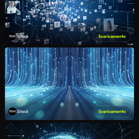
iStock
Scaricamento
iStock
Scaricamento