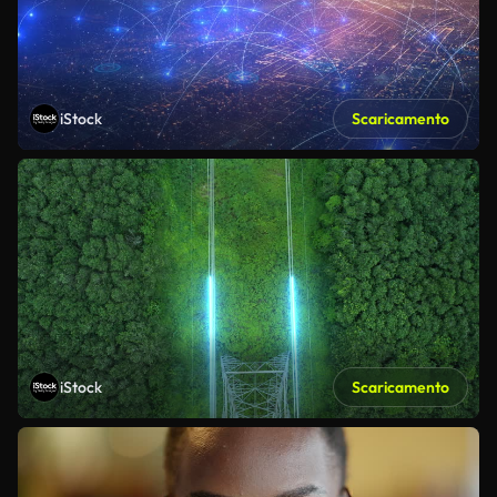
iStock
Scaricamento
iStock
Scaricamento