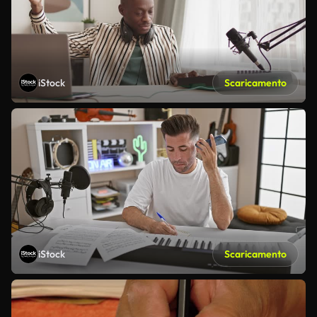
iStock
Scaricamento
iStock
Scaricamento