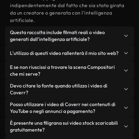
indipendentemente dal fatto che sia stata girata
da un creatore o generata con l'intelligenza
artificiale.
Questa raccolta include filmati reali o video
generati dall'intelligenza artificiale?
Entrambe. Si tratta di una libreria ibrida composta
L'utilizzo di questi video rallenterà il mio sito web?
da filmati reali, girati da persone, relativi a
Compositori, e da video generati dall'intelligenza
Non se scegli le nostre versioni ottimizzate.
E se non riuscissi a trovare la scena Compositori
artificiale. Ogni video è chiaramente etichettato,
Offriamo formati leggeri e pronti per il web,
che mi serve?
così saprai sempre cosa stai utilizzando.
progettati per l'utilizzo in background, che
Puoi crearne uno all'istante utilizzando Coverr AI
Devo citare la fonte quando utilizzo i video di
mantengono alta la qualità, riducono al minimo i
Studio. Ti basta descrivere la scena, ad esempio
Coverr?
tempi di caricamento e migliorano parametri
"Compositori al tramonto", e lo Studio genererà in
come LCP.
Non è richiesto alcun riconoscimento dell'autore.
Posso utilizzare i video di Coverr nei contenuti di
pochi secondi un video personalizzato in
Tutti i video presenti nella nostra libreria sono
YouTube o negli annunci a pagamento?
conformità con i nostri standard di licenza.
esenti da diritti d'autore e possono essere utilizzati
Sì. Tutti i filmati di Coverr possono essere utilizzati
È presente una filigrana sui video stock scaricabili
senza citare il creatore, sebbene sia sempre
in video monetizzati su YouTube, promozioni sui
gratuitamente?
gradito.
social media e annunci pubblicitari per i clienti, a