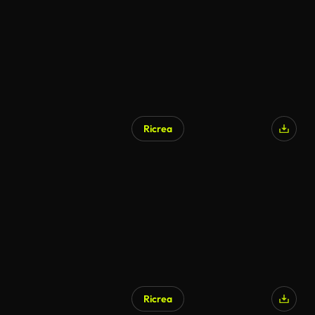
Ricrea
Ricrea