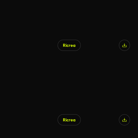
Ricrea
Ricrea