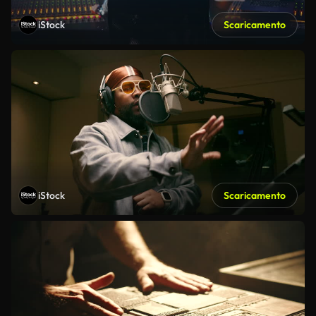
iStock
Scaricamento
iStock
Scaricamento