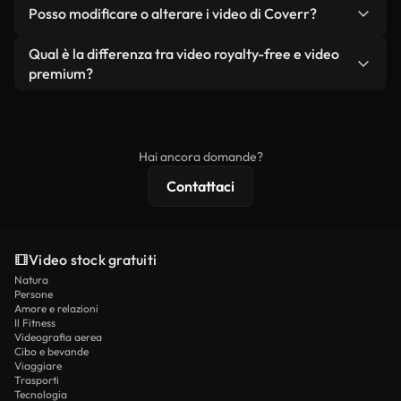
No. Nessuno dei nostri video gratuiti, siano essi
condizione che non si rivendano o ridistribuiscano
Posso modificare o alterare i video di Coverr?
reali o generati dall'intelligenza artificiale, include
i filmati stessi come prodotto a sé stante.
filigrane. Avrai a disposizione filmati puliti e pronti
Sì. Siete liberi di tagliare, ritagliare o remixare i
Qual è la differenza tra video royalty-free e video
all'uso.
nostri video. Assicuratevi solo che il prodotto
premium?
finale rispetti la nostra licenza e non venga
I video royalty-free includono i diritti commerciali,
ridistribuito come contenuto stock non riprodotto.
mentre i contenuti premium includono filmati
esclusivi, risoluzione 4K e protezioni di licenza
Hai ancora domande?
estese.
Contattaci
Video stock gratuiti
Natura
Persone
Amore e relazioni
Il Fitness
Videografia aerea
Cibo e bevande
Viaggiare
Trasporti
Tecnologia