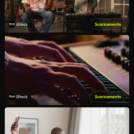
iStock
Scaricamento
iStock
Scaricamento