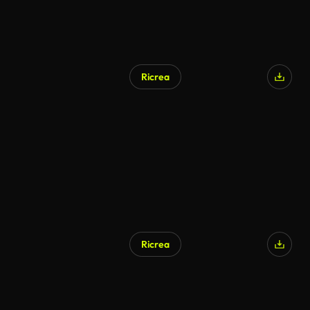
Ricrea
Ricrea