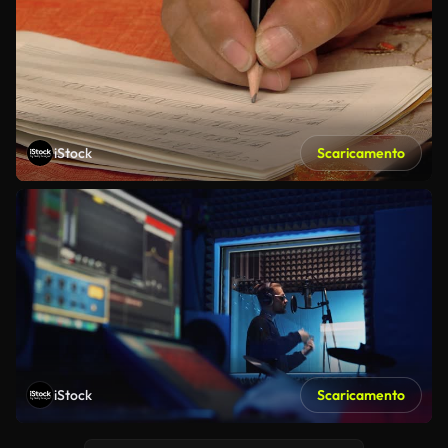
iStock
Scaricamento
iStock
Scaricamento