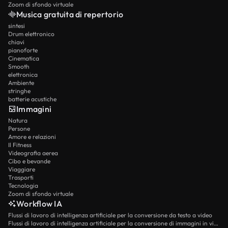
Zoom di sfondo virtuale
Musica gratuita di repertorio
sintesi
Drum elettronico
chiavi
pianoforte
Cinematica
Smooth
elettronica
Ambiente
stringhe
batterie acustiche
Immagini
Natura
Persone
Amore e relazioni
Il Fitness
Videografia aerea
Cibo e bevande
Viaggiare
Trasporti
Tecnologia
Zoom di sfondo virtuale
Workflow IA
Flussi di lavoro di intelligenza artificiale per la conversione da testo a video
Flussi di lavoro di intelligenza artificiale per la conversione di immagini in video