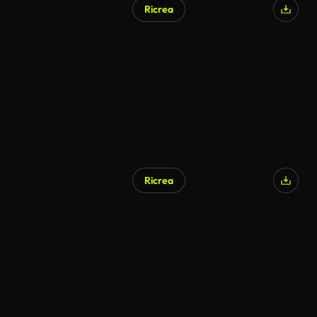
Ricrea
Ricrea