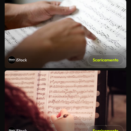
iStock
Scaricamento
iStock
Scaricamento