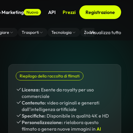
o Marketing
API
Prezzi
Registrazione
Nuovo
Visualizza tutto
giare
Trasporti
Tecnologia
Zoom Di Sfondo Virtuale
Riepilogo della raccolta di filmati
Licenza:
Esente da royalty per uso
commerciale
Contenuto:
video originali e generati
dall'intelligenza artificiale
Specifiche:
Disponibile in qualità 4K e HD
Personalizzazione:
rielabora questo
filmato o genera nuove immagini in
AI