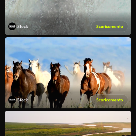
iStock
Scaricamento
iStock
Scaricamento