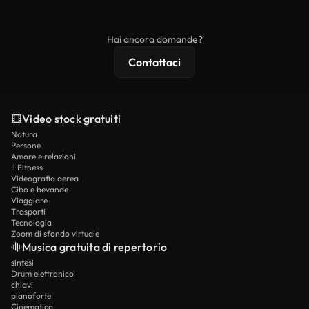
ridistribuito come contenuto stock non riprodotto.
mentre i contenuti premium includono filmati
esclusivi, risoluzione 4K e protezioni di licenza
Hai ancora domande?
estese.
Contattaci
Video stock gratuiti
Natura
Persone
Amore e relazioni
Il Fitness
Videografia aerea
Cibo e bevande
Viaggiare
Trasporti
Tecnologia
Zoom di sfondo virtuale
Musica gratuita di repertorio
sintesi
Drum elettronico
chiavi
pianoforte
Cinematica