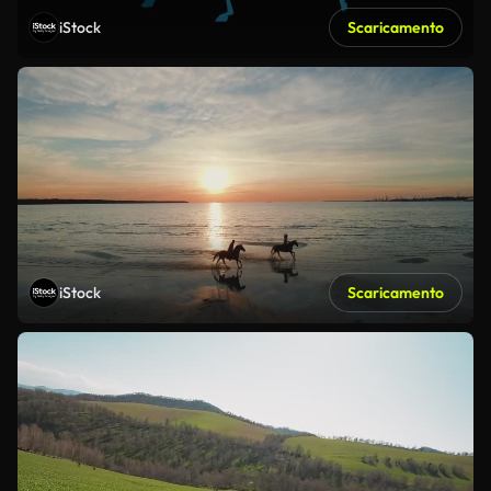
iStock
Scaricamento
iStock
Scaricamento