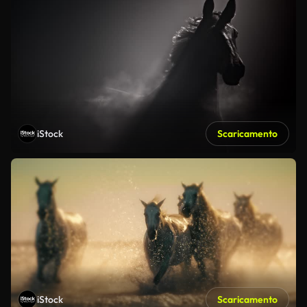
iStock
Scaricamento
iStock
Scaricamento