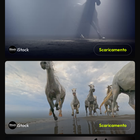
iStock
Scaricamento
iStock
Scaricamento