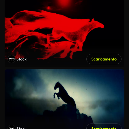
iStock
Scaricamento
iStock
Scaricamento