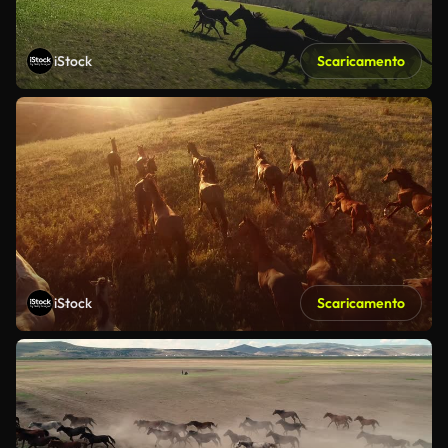
iStock
Scaricamento
iStock
Scaricamento