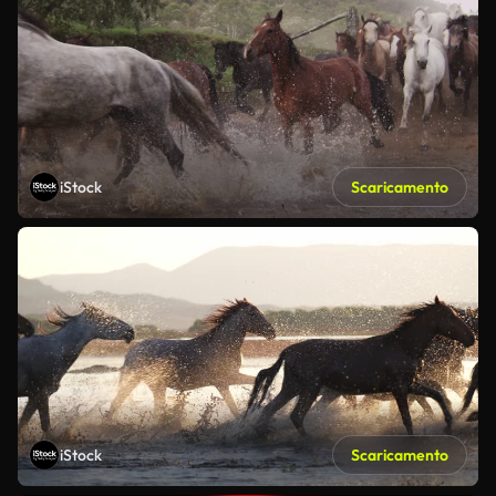
iStock
Scaricamento
iStock
Scaricamento