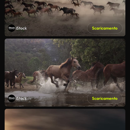
iStock
Scaricamento
iStock
Scaricamento