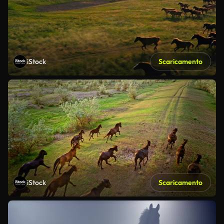
iStock
Scaricamento
iStock
Scaricamento