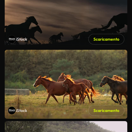
iStock
Scaricamento
iStock
Scaricamento