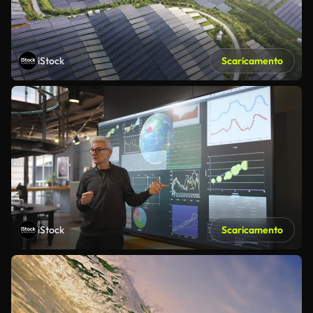
iStock
Scaricamento
iStock
Scaricamento