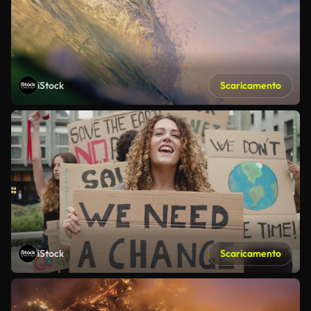
iStock
Scaricamento
iStock
Scaricamento