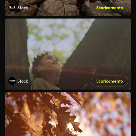
iStock
Scaricamento
iStock
Scaricamento