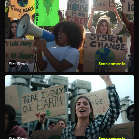
iStock
Scaricamento
iStock
Scaricamento