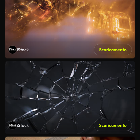
iStock
Scaricamento
iStock
Scaricamento