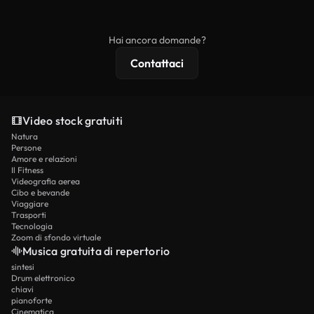
ridistribuito come contenuto stock non riprodotto.
mentre i contenuti premium includono filmati
esclusivi, risoluzione 4K e protezioni di licenza
Hai ancora domande?
estese.
Contattaci
Video stock gratuiti
Natura
Persone
Amore e relazioni
Il Fitness
Videografia aerea
Cibo e bevande
Viaggiare
Trasporti
Tecnologia
Zoom di sfondo virtuale
Musica gratuita di repertorio
sintesi
Drum elettronico
chiavi
pianoforte
Cinematica