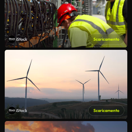
iStock
Scaricamento
iStock
Scaricamento