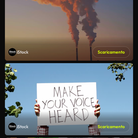
iStock
Scaricamento
iStock
Scaricamento