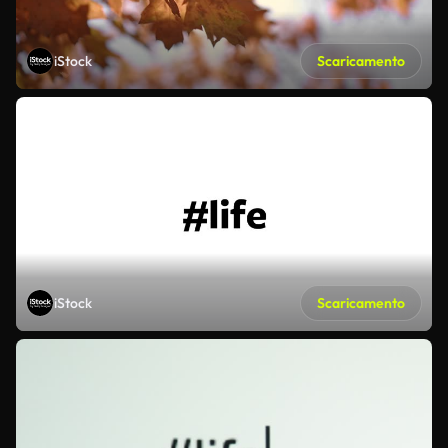
iStock
Scaricamento
iStock
Scaricamento