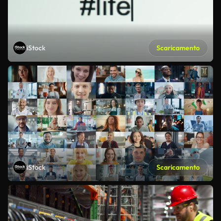
iStock
Scaricamento
iStock
Scaricamento