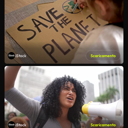
iStock
Scaricamento
iStock
Scaricamento