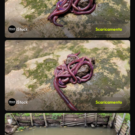
iStock
Scaricamento
iStock
Scaricamento