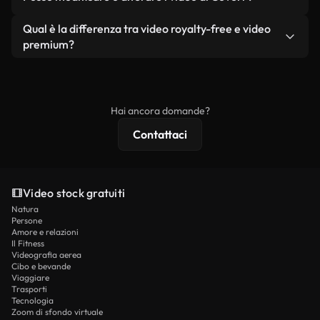
reali o generati dall'intelligenza artificiale, include
i filmati stessi come prodotto a sé stante.
filigrane. Avrai a disposizione filmati puliti e pronti
Sì. Siete liberi di tagliare, ritagliare o remixare i
Qual è la differenza tra video royalty-free e video
all'uso.
nostri video. Assicuratevi solo che il prodotto
premium?
finale rispetti la nostra licenza e non venga
I video royalty-free includono i diritti commerciali,
ridistribuito come contenuto stock non riprodotto.
mentre i contenuti premium includono filmati
esclusivi, risoluzione 4K e protezioni di licenza
Hai ancora domande?
estese.
Contattaci
Video stock gratuiti
Natura
Persone
Amore e relazioni
Il Fitness
Videografia aerea
Cibo e bevande
Viaggiare
Trasporti
Tecnologia
Zoom di sfondo virtuale