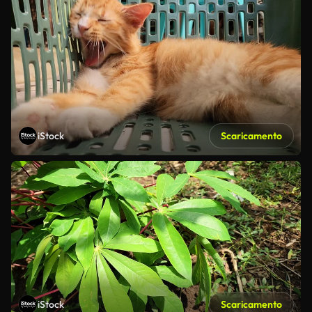
iStock
Scaricamento
iStock
Scaricamento