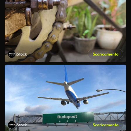
iStock
Scaricamento
iStock
Scaricamento