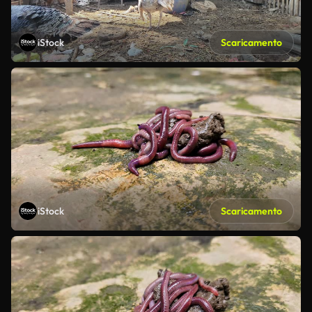
iStock
Scaricamento
iStock
Scaricamento