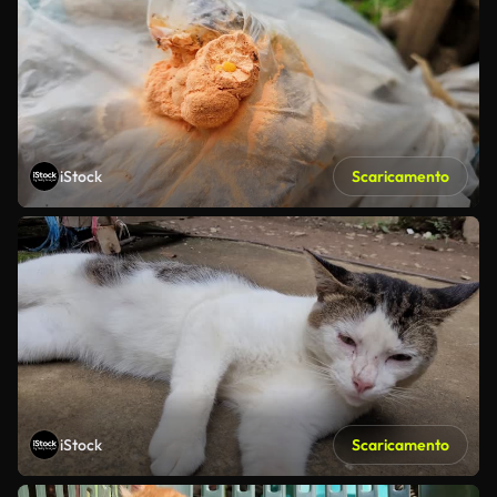
iStock
Scaricamento
iStock
Scaricamento