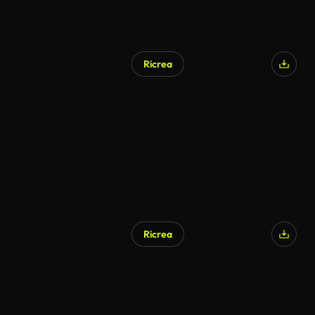
Ricrea
Ricrea