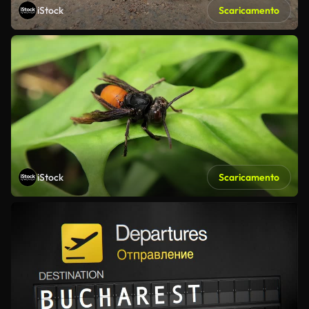
iStock
Scaricamento
iStock
Scaricamento