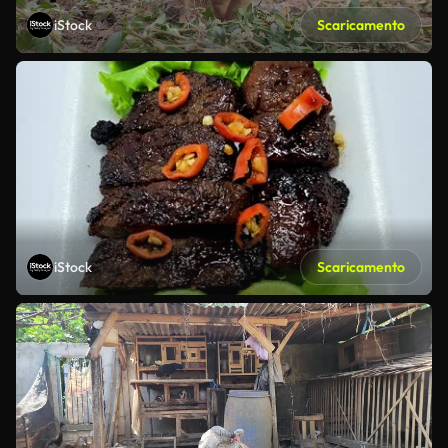
iStock
Scaricamento
iStock
Scaricamento