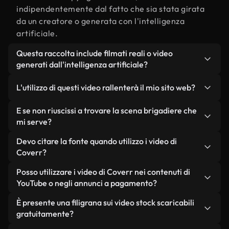
indipendentemente dal fatto che sia stata girata
da un creatore o generata con l'intelligenza
artificiale.
Questa raccolta include filmati reali o video
generati dall'intelligenza artificiale?
Entrambe. Si tratta di una libreria ibrida composta
L'utilizzo di questi video rallenterà il mio sito web?
da filmati reali, girati da persone, relativi a
brigadiere, e da video generati dall'intelligenza
Non se scegli le nostre versioni ottimizzate.
E se non riuscissi a trovare la scena brigadiere che
artificiale. Ogni video è chiaramente etichettato,
Offriamo formati leggeri e pronti per il web,
mi serve?
così saprai sempre cosa stai utilizzando.
progettati per l'utilizzo in background, che
Puoi crearne uno all'istante utilizzando Coverr AI
Devo citare la fonte quando utilizzo i video di
mantengono alta la qualità, riducono al minimo i
Studio. Ti basta descrivere la scena, ad esempio
Coverr?
tempi di caricamento e migliorano parametri
"brigadiere al tramonto", e lo Studio genererà in
come LCP.
Non è richiesto alcun riconoscimento dell'autore.
Posso utilizzare i video di Coverr nei contenuti di
pochi secondi un video personalizzato in
Tutti i video presenti nella nostra libreria sono
YouTube o negli annunci a pagamento?
conformità con i nostri standard di licenza.
esenti da diritti d'autore e possono essere utilizzati
Sì. Tutti i filmati di Coverr possono essere utilizzati
È presente una filigrana sui video stock scaricabili
senza citare il creatore, sebbene sia sempre
in video monetizzati su YouTube, promozioni sui
gratuitamente?
gradito.
social media e annunci pubblicitari per i clienti, a