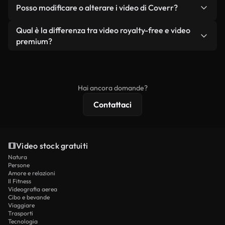
No. Nessuno dei nostri video gratuiti, siano essi
condizione che non si rivendano o ridistribuiscano
Posso modificare o alterare i video di Coverr?
reali o generati dall'intelligenza artificiale, include
i filmati stessi come prodotto a sé stante.
filigrane. Avrai a disposizione filmati puliti e pronti
Sì. Siete liberi di tagliare, ritagliare o remixare i
Qual è la differenza tra video royalty-free e video
all'uso.
nostri video. Assicuratevi solo che il prodotto
premium?
finale rispetti la nostra licenza e non venga
I video royalty-free includono i diritti commerciali,
ridistribuito come contenuto stock non riprodotto.
mentre i contenuti premium includono filmati
esclusivi, risoluzione 4K e protezioni di licenza
Hai ancora domande?
estese.
Contattaci
Video stock gratuiti
Natura
Persone
Amore e relazioni
Il Fitness
Videografia aerea
Cibo e bevande
Viaggiare
Trasporti
Tecnologia