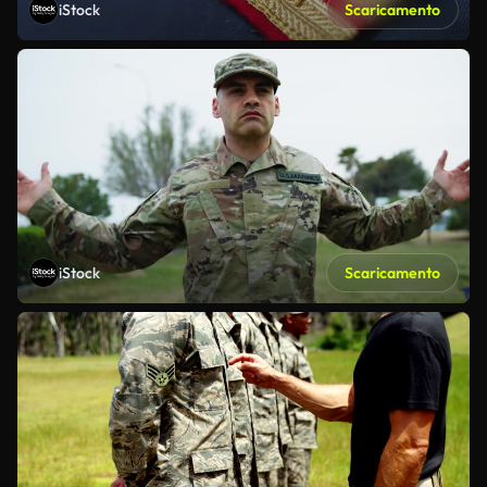
iStock
Scaricamento
iStock
Scaricamento