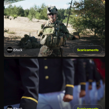
iStock
Scaricamento
iStock
Scaricamento