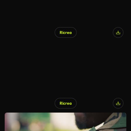
Ricrea
Ricrea