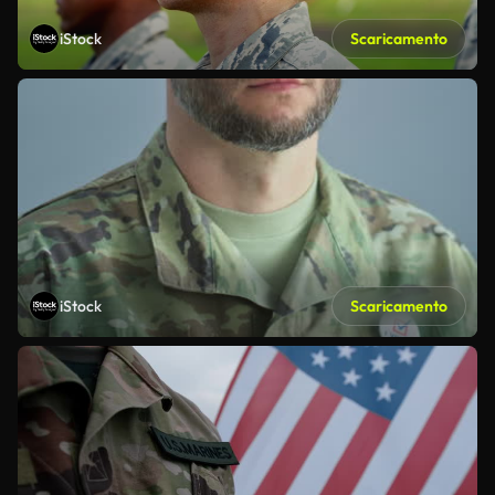
iStock
Scaricamento
iStock
Scaricamento