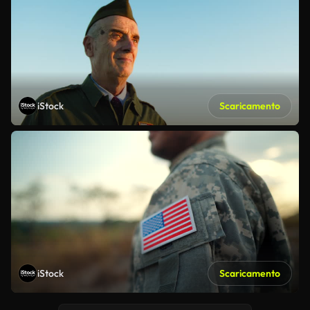
iStock
Scaricamento
iStock
Scaricamento