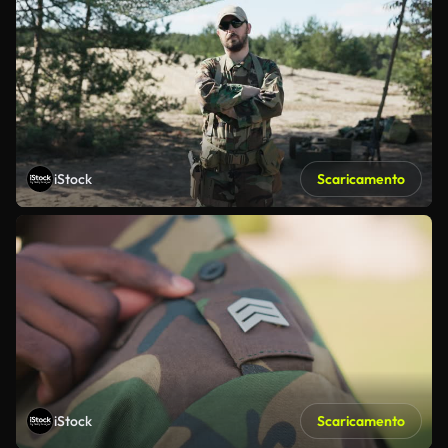
iStock
Scaricamento
iStock
Scaricamento