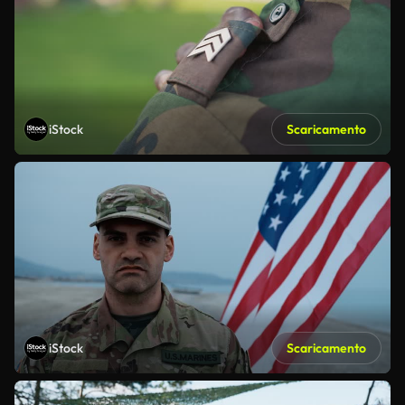
iStock
Scaricamento
iStock
Scaricamento