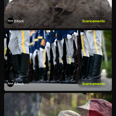
iStock
Scaricamento
iStock
Scaricamento