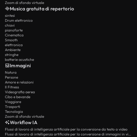
Zoom di sfondo virtuale
Musica gratuita di repertorio
sintesi
Drum elettronico
chiavi
pianoforte
Cinematica
Smooth
elettronica
Ambiente
stringhe
batterie acustiche
Immagini
Natura
Persone
Amore e relazioni
Il Fitness
Videografia aerea
Cibo e bevande
Viaggiare
Trasporti
Tecnologia
Zoom di sfondo virtuale
Workflow IA
Flussi di lavoro di intelligenza artificiale per la conversione da testo a video
Flussi di lavoro di intelligenza artificiale per la conversione di immagini in video