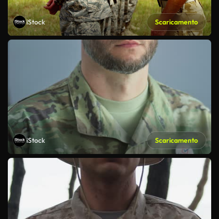
iStock
Scaricamento
iStock
Scaricamento