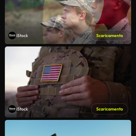
iStock
Scaricamento
iStock
Scaricamento