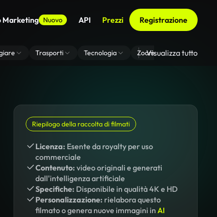
o Marketing
API
Prezzi
Registrazione
Nuovo
Visualizza tutto
giare
Trasporti
Tecnologia
Zoom Di Sfondo Virtuale
Riepilogo della raccolta di filmati
Licenza:
Esente da royalty per uso
commerciale
Contenuto:
video originali e generati
dall'intelligenza artificiale
Specifiche:
Disponibile in qualità 4K e HD
Personalizzazione:
rielabora questo
filmato o genera nuove immagini in
AI