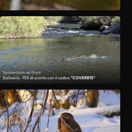
Sponsorizzato da iStock
Esclusivo: -15% di sconto con il codice
"COVERR15"