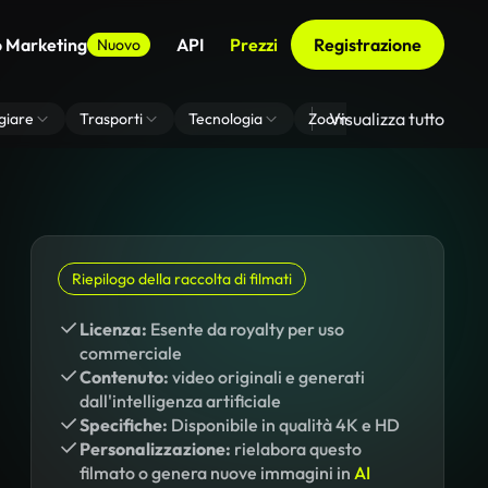
o Marketing
API
Prezzi
Registrazione
Nuovo
Visualizza tutto
giare
Trasporti
Tecnologia
Zoom Di Sfondo Virtuale
Riepilogo della raccolta di filmati
Licenza:
Esente da royalty per uso
commerciale
Contenuto:
video originali e generati
dall'intelligenza artificiale
Specifiche:
Disponibile in qualità 4K e HD
Personalizzazione:
rielabora questo
filmato o genera nuove immagini in
AI