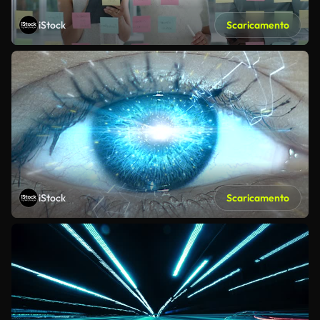
iStock
Scaricamento
iStock
Scaricamento