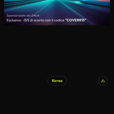
Sponsorizzato da iStock
Esclusivo: -15% di sconto con il codice
"COVERR15"
Ricrea