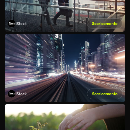
iStock
Scaricamento
iStock
Scaricamento