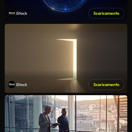
iStock
Scaricamento
iStock
Scaricamento