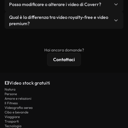
No. Nessuno dei nostri video gratuiti, siano essi
condizione che non si rivendano o ridistribuiscano
Posso modificare o alterare i video di Coverr?
reali o generati dall'intelligenza artificiale, include
i filmati stessi come prodotto a sé stante.
filigrane. Avrai a disposizione filmati puliti e pronti
Sì. Siete liberi di tagliare, ritagliare o remixare i
Qual è la differenza tra video royalty-free e video
all'uso.
nostri video. Assicuratevi solo che il prodotto
premium?
finale rispetti la nostra licenza e non venga
I video royalty-free includono i diritti commerciali,
ridistribuito come contenuto stock non riprodotto.
mentre i contenuti premium includono filmati
esclusivi, risoluzione 4K e protezioni di licenza
Hai ancora domande?
estese.
Contattaci
Video stock gratuiti
Natura
Persone
Amore e relazioni
Il Fitness
Videografia aerea
Cibo e bevande
Viaggiare
Trasporti
Tecnologia