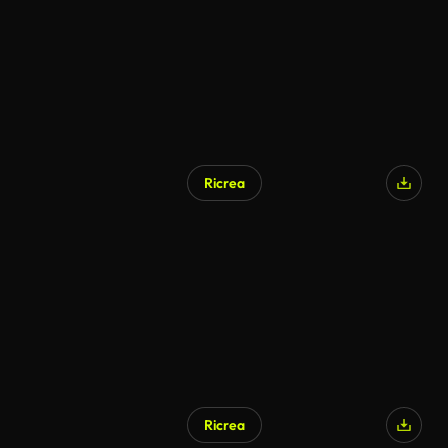
Ricrea
Ricrea