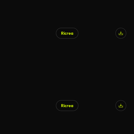
Ricrea
Ricrea