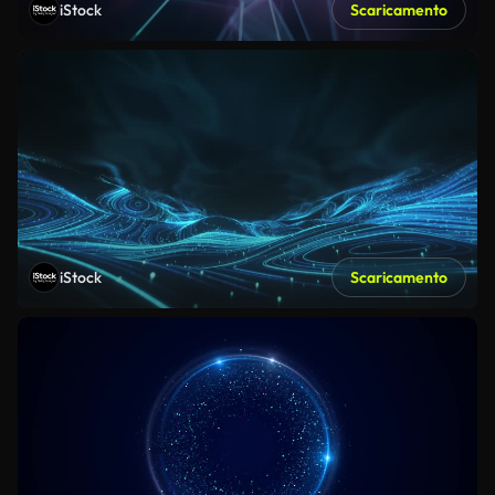
iStock
Scaricamento
iStock
Scaricamento