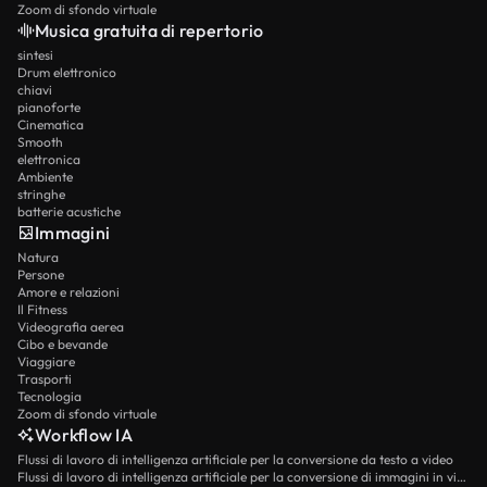
Zoom di sfondo virtuale
Musica gratuita di repertorio
sintesi
Drum elettronico
chiavi
pianoforte
Cinematica
Smooth
elettronica
Ambiente
stringhe
batterie acustiche
Immagini
Natura
Persone
Amore e relazioni
Il Fitness
Videografia aerea
Cibo e bevande
Viaggiare
Trasporti
Tecnologia
Zoom di sfondo virtuale
Workflow IA
Flussi di lavoro di intelligenza artificiale per la conversione da testo a video
Flussi di lavoro di intelligenza artificiale per la conversione di immagini in video