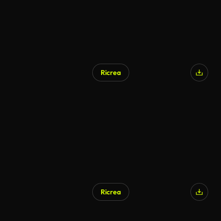
Ricrea
Ricrea