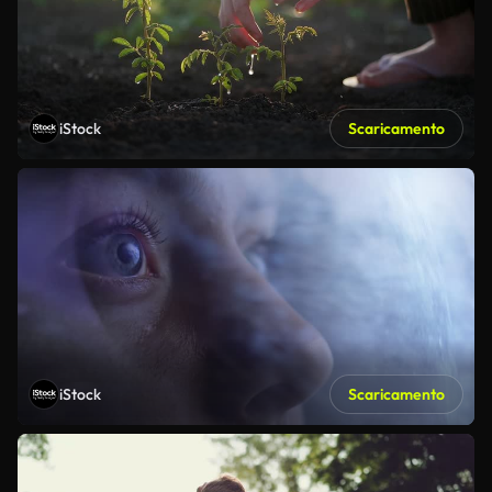
iStock
Scaricamento
iStock
Scaricamento