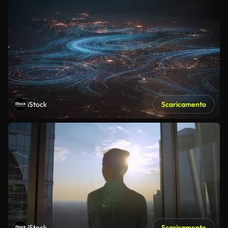
iStock
Scaricamento
iStock
Scaricamento