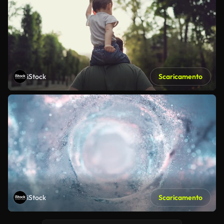
iStock
Scaricamento
iStock
Scaricamento