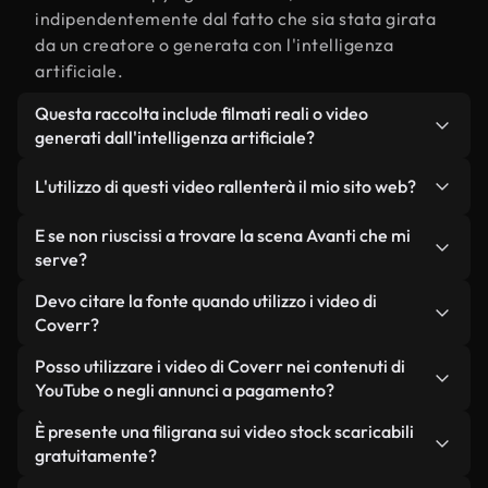
indipendentemente dal fatto che sia stata girata
da un creatore o generata con l'intelligenza
artificiale.
Questa raccolta include filmati reali o video
generati dall'intelligenza artificiale?
Entrambe. Si tratta di una libreria ibrida composta
L'utilizzo di questi video rallenterà il mio sito web?
da filmati reali, girati da persone, relativi a Avanti,
e da video generati dall'intelligenza artificiale.
Non se scegli le nostre versioni ottimizzate.
E se non riuscissi a trovare la scena Avanti che mi
Ogni video è chiaramente etichettato, così saprai
Offriamo formati leggeri e pronti per il web,
serve?
sempre cosa stai utilizzando.
progettati per l'utilizzo in background, che
Puoi crearne uno all'istante utilizzando Coverr AI
Devo citare la fonte quando utilizzo i video di
mantengono alta la qualità, riducono al minimo i
Studio. Ti basta descrivere la scena, ad esempio
Coverr?
tempi di caricamento e migliorano parametri
"Avanti al tramonto", e lo Studio genererà in pochi
come LCP.
Non è richiesto alcun riconoscimento dell'autore.
Posso utilizzare i video di Coverr nei contenuti di
secondi un video personalizzato in conformità con
Tutti i video presenti nella nostra libreria sono
YouTube o negli annunci a pagamento?
i nostri standard di licenza.
esenti da diritti d'autore e possono essere utilizzati
Sì. Tutti i filmati di Coverr possono essere utilizzati
È presente una filigrana sui video stock scaricabili
senza citare il creatore, sebbene sia sempre
in video monetizzati su YouTube, promozioni sui
gratuitamente?
gradito.
social media e annunci pubblicitari per i clienti, a