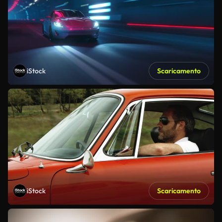
iStock
Scaricamento
iStock
Scaricamento