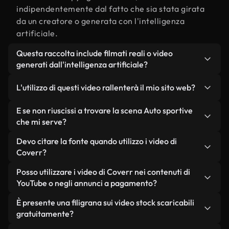
indipendentemente dal fatto che sia stata girata
da un creatore o generata con l'intelligenza
artificiale.
Questa raccolta include filmati reali o video
generati dall'intelligenza artificiale?
Entrambe. Si tratta di una libreria ibrida composta
L'utilizzo di questi video rallenterà il mio sito web?
da filmati reali, girati da persone, relativi a Auto
sportive, e da video generati dall'intelligenza
Non se scegli le nostre versioni ottimizzate.
E se non riuscissi a trovare la scena Auto sportive
artificiale. Ogni video è chiaramente etichettato,
Offriamo formati leggeri e pronti per il web,
che mi serve?
così saprai sempre cosa stai utilizzando.
progettati per l'utilizzo in background, che
Puoi crearne uno all'istante utilizzando Coverr AI
Devo citare la fonte quando utilizzo i video di
mantengono alta la qualità, riducono al minimo i
Studio. Ti basta descrivere la scena, ad esempio
Coverr?
tempi di caricamento e migliorano parametri
"Auto sportive al tramonto", e lo Studio genererà in
come LCP.
Non è richiesto alcun riconoscimento dell'autore.
Posso utilizzare i video di Coverr nei contenuti di
pochi secondi un video personalizzato in
Tutti i video presenti nella nostra libreria sono
YouTube o negli annunci a pagamento?
conformità con i nostri standard di licenza.
esenti da diritti d'autore e possono essere utilizzati
Sì. Tutti i filmati di Coverr possono essere utilizzati
È presente una filigrana sui video stock scaricabili
senza citare il creatore, sebbene sia sempre
in video monetizzati su YouTube, promozioni sui
gratuitamente?
gradito.
social media e annunci pubblicitari per i clienti, a