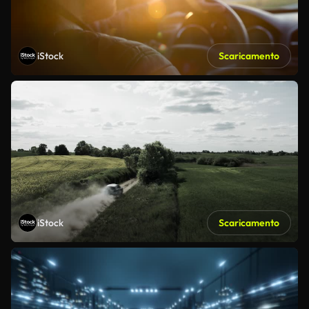
iStock
Scaricamento
iStock
Scaricamento