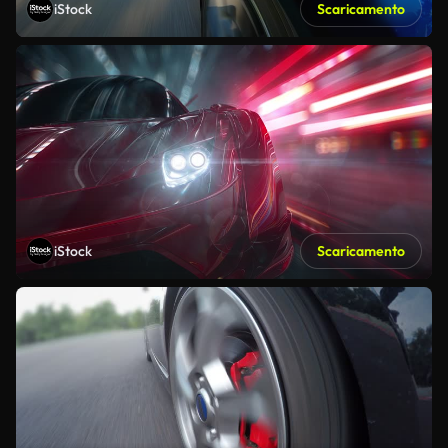
iStock
Scaricamento
iStock
Scaricamento