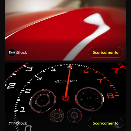
iStock
Scaricamento
iStock
Scaricamento