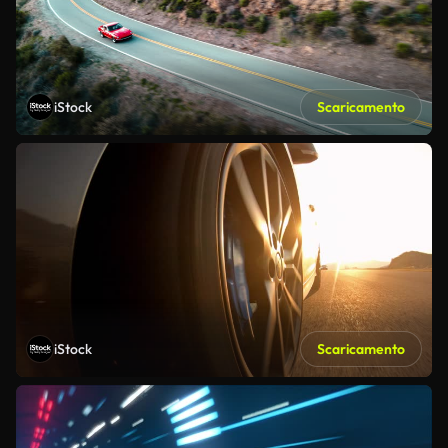
iStock
Scaricamento
iStock
Scaricamento