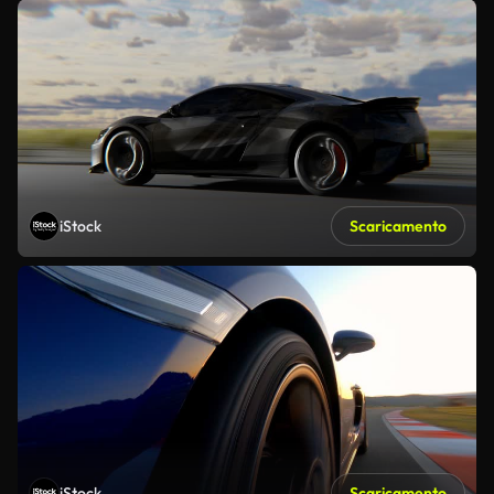
iStock
Scaricamento
iStock
Scaricamento