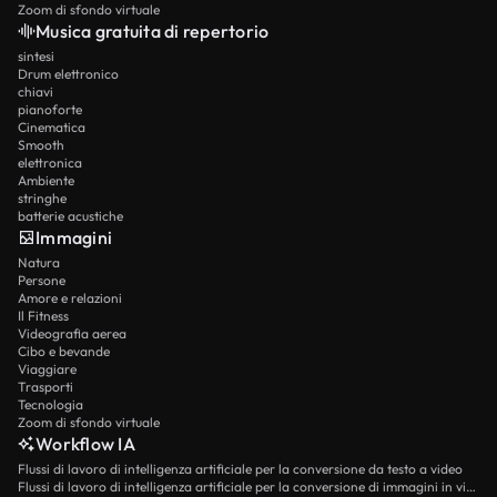
Zoom di sfondo virtuale
Musica gratuita di repertorio
sintesi
Drum elettronico
chiavi
pianoforte
Cinematica
Smooth
elettronica
Ambiente
stringhe
batterie acustiche
Immagini
Natura
Persone
Amore e relazioni
Il Fitness
Videografia aerea
Cibo e bevande
Viaggiare
Trasporti
Tecnologia
Zoom di sfondo virtuale
Workflow IA
Flussi di lavoro di intelligenza artificiale per la conversione da testo a video
Flussi di lavoro di intelligenza artificiale per la conversione di immagini in video