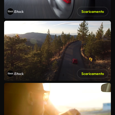
iStock
Scaricamento
iStock
Scaricamento