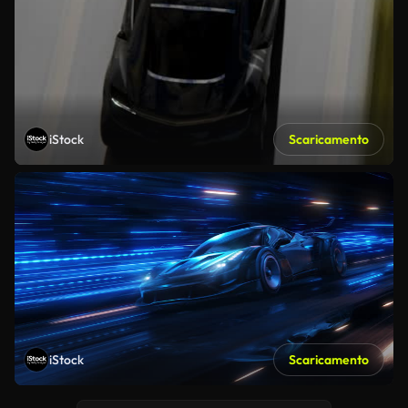
iStock
Scaricamento
iStock
Scaricamento