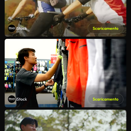
iStock
Scaricamento
iStock
Scaricamento