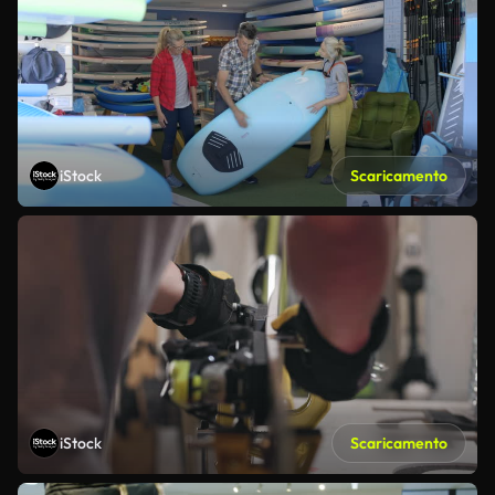
iStock
Scaricamento
iStock
Scaricamento