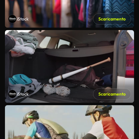
iStock
Scaricamento
iStock
Scaricamento