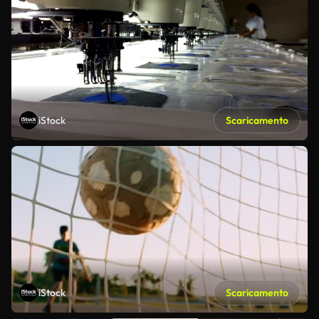
iStock
Scaricamento
iStock
Scaricamento