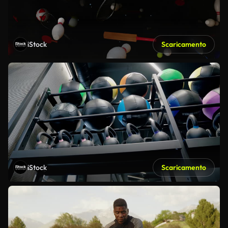
iStock
Scaricamento
iStock
Scaricamento