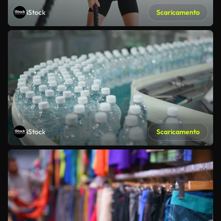
iStock
Scaricamento
iStock
Scaricamento