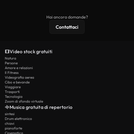
ridistribuito come contenuto stock non riprodotto.
mentre i contenuti premium includono filmati
esclusivi, risoluzione 4K e protezioni di licenza
Hai ancora domande?
estese.
Contattaci
Video stock gratuiti
Natura
Persone
Amore e relazioni
Il Fitness
Videografia aerea
Cibo e bevande
Viaggiare
Trasporti
Tecnologia
Zoom di sfondo virtuale
Musica gratuita di repertorio
sintesi
Drum elettronico
chiavi
pianoforte
Cinematica