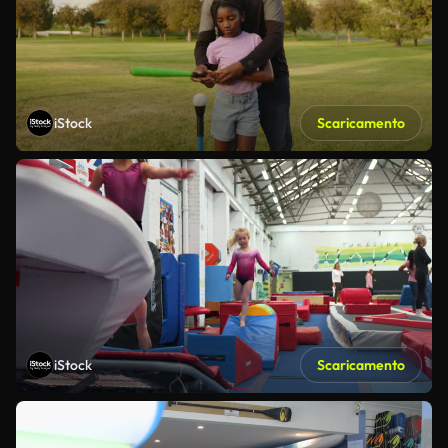
iStock
Scaricamento
iStock
Scaricamento