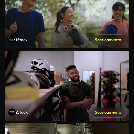
iStock
Scaricamento
iStock
Scaricamento