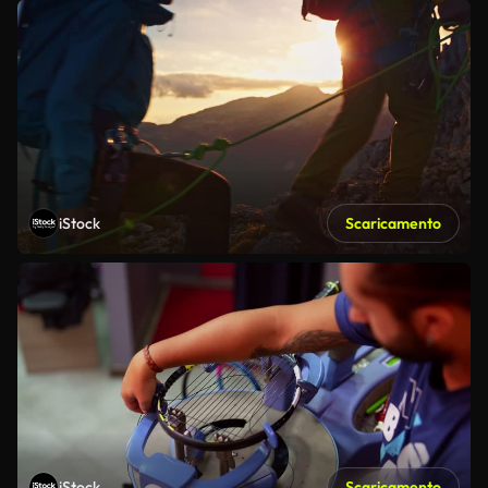
iStock
Scaricamento
iStock
Scaricamento