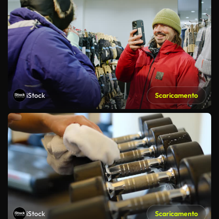
iStock
Scaricamento
iStock
Scaricamento