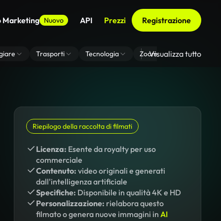
o Marketing
API
Prezzi
Registrazione
Nuovo
Visualizza tutto
giare
Trasporti
Tecnologia
Zoom Di Sfondo Virtuale
Riepilogo della raccolta di filmati
Licenza:
Esente da royalty per uso
commerciale
Contenuto:
video originali e generati
dall'intelligenza artificiale
Specifiche:
Disponibile in qualità 4K e HD
Personalizzazione:
rielabora questo
filmato o genera nuove immagini in
AI