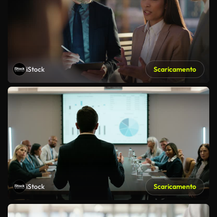
iStock
Scaricamento
iStock
Scaricamento