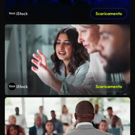
iStock
Scaricamento
iStock
Scaricamento