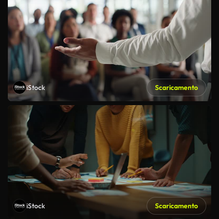
iStock
Scaricamento
iStock
Scaricamento