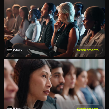
iStock
Scaricamento
iStock
Scaricamento