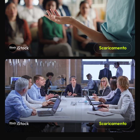
iStock
Scaricamento
iStock
Scaricamento