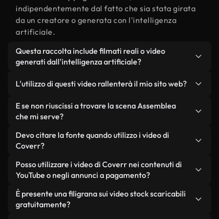
indipendentemente dal fatto che sia stata girata
da un creatore o generata con l'intelligenza
artificiale.
Questa raccolta include filmati reali o video
generati dall'intelligenza artificiale?
Entrambe. Si tratta di una libreria ibrida composta
L'utilizzo di questi video rallenterà il mio sito web?
da filmati reali, girati da persone, relativi a
Assemblea, e da video generati dall'intelligenza
Non se scegli le nostre versioni ottimizzate.
E se non riuscissi a trovare la scena Assemblea
artificiale. Ogni video è chiaramente etichettato,
Offriamo formati leggeri e pronti per il web,
che mi serve?
così saprai sempre cosa stai utilizzando.
progettati per l'utilizzo in background, che
Puoi crearne uno all'istante utilizzando Coverr AI
Devo citare la fonte quando utilizzo i video di
mantengono alta la qualità, riducono al minimo i
Studio. Ti basta descrivere la scena, ad esempio
Coverr?
tempi di caricamento e migliorano parametri
"Assemblea al tramonto", e lo Studio genererà in
come LCP.
Non è richiesto alcun riconoscimento dell'autore.
Posso utilizzare i video di Coverr nei contenuti di
pochi secondi un video personalizzato in
Tutti i video presenti nella nostra libreria sono
YouTube o negli annunci a pagamento?
conformità con i nostri standard di licenza.
esenti da diritti d'autore e possono essere utilizzati
Sì. Tutti i filmati di Coverr possono essere utilizzati
È presente una filigrana sui video stock scaricabili
senza citare il creatore, sebbene sia sempre
in video monetizzati su YouTube, promozioni sui
gratuitamente?
gradito.
social media e annunci pubblicitari per i clienti, a