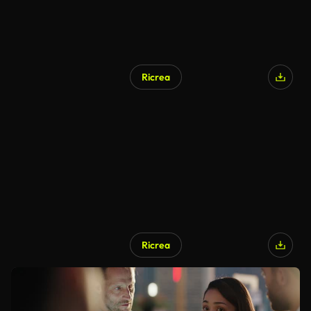
Ricrea
Ricrea