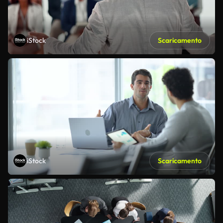
iStock
Scaricamento
iStock
Scaricamento