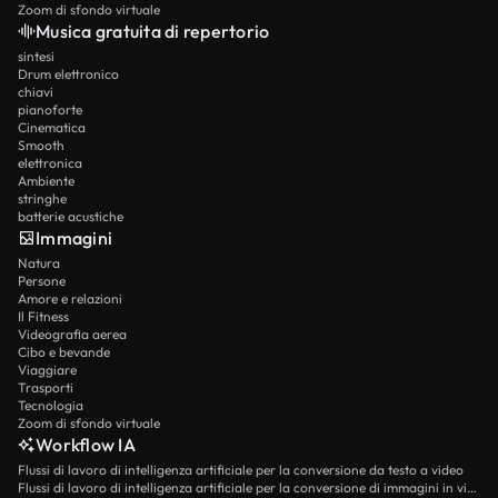
Zoom di sfondo virtuale
Musica gratuita di repertorio
sintesi
Drum elettronico
chiavi
pianoforte
Cinematica
Smooth
elettronica
Ambiente
stringhe
batterie acustiche
Immagini
Natura
Persone
Amore e relazioni
Il Fitness
Videografia aerea
Cibo e bevande
Viaggiare
Trasporti
Tecnologia
Zoom di sfondo virtuale
Workflow IA
Flussi di lavoro di intelligenza artificiale per la conversione da testo a video
Flussi di lavoro di intelligenza artificiale per la conversione di immagini in video