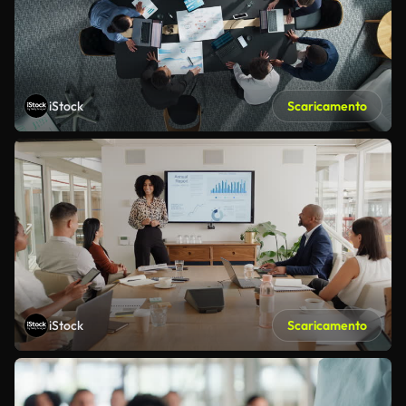
iStock
Scaricamento
iStock
Scaricamento