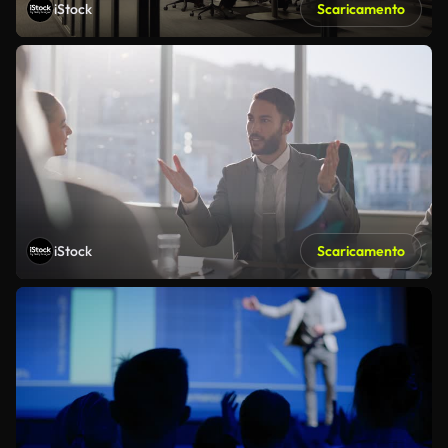
iStock
Scaricamento
iStock
Scaricamento