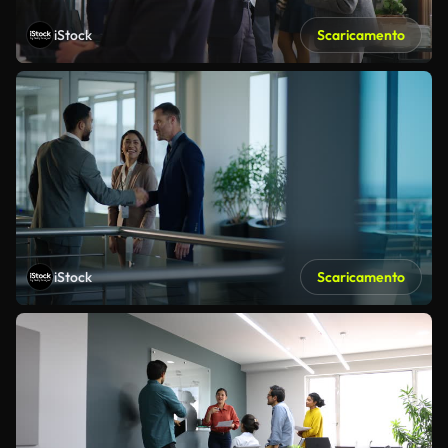
iStock
Scaricamento
iStock
Scaricamento