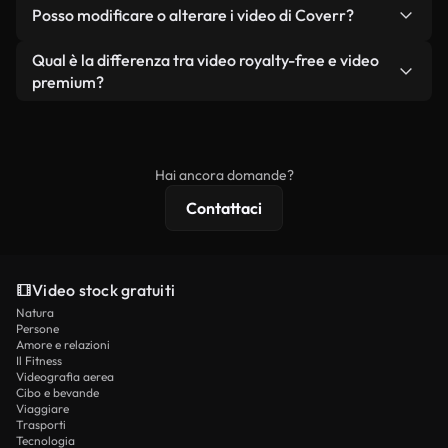
No. Nessuno dei nostri video gratuiti, siano essi
condizione che non si rivendano o ridistribuiscano
Posso modificare o alterare i video di Coverr?
reali o generati dall'intelligenza artificiale, include
i filmati stessi come prodotto a sé stante.
filigrane. Avrai a disposizione filmati puliti e pronti
Sì. Siete liberi di tagliare, ritagliare o remixare i
Qual è la differenza tra video royalty-free e video
all'uso.
nostri video. Assicuratevi solo che il prodotto
premium?
finale rispetti la nostra licenza e non venga
I video royalty-free includono i diritti commerciali,
ridistribuito come contenuto stock non riprodotto.
mentre i contenuti premium includono filmati
esclusivi, risoluzione 4K e protezioni di licenza
Hai ancora domande?
estese.
Contattaci
Video stock gratuiti
Natura
Persone
Amore e relazioni
Il Fitness
Videografia aerea
Cibo e bevande
Viaggiare
Trasporti
Tecnologia