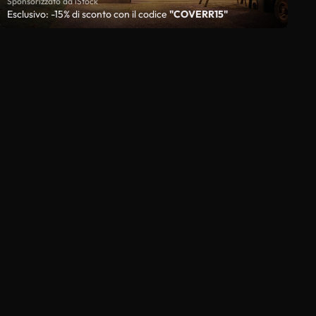
Sponsorizzato da iStock
Esclusivo: -15% di sconto con il codice
"COVERR15"