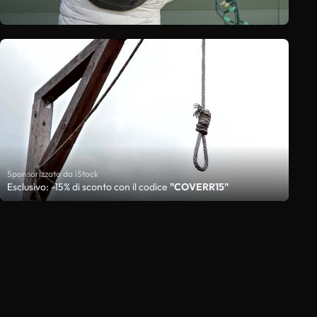
Sponsorizzato da iStock
Esclusivo: -15% di sconto con il codice
"COVERR15"