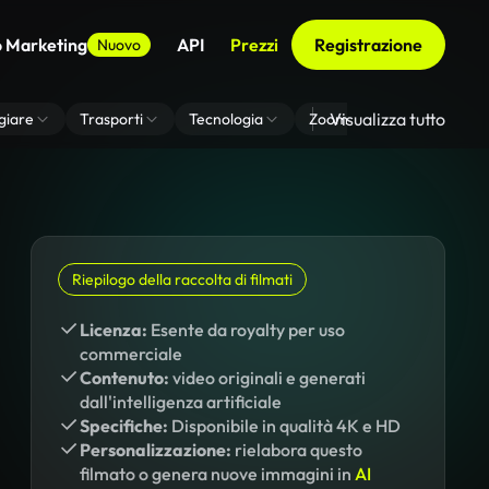
o Marketing
API
Prezzi
Registrazione
Nuovo
Visualizza tutto
giare
Trasporti
Tecnologia
Zoom Di Sfondo Virtuale
Riepilogo della raccolta di filmati
Licenza:
Esente da royalty per uso
commerciale
Contenuto:
video originali e generati
dall'intelligenza artificiale
Specifiche:
Disponibile in qualità 4K e HD
Personalizzazione:
rielabora questo
filmato o genera nuove immagini in
AI