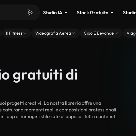
Studio IA
Stock Gratuito
Studi
Il Fitness
Videografia Aerea
Cibo E Bevande
Viag
o gratuiti di
oi progetti creativi. La nostra libreria offre una
he catturano momenti reali e composizioni professionali,
in loop e immagini stilizzate di appeso. Tutti i contenuti